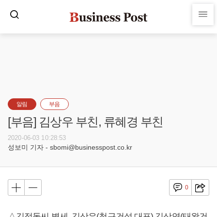
알림
부음
[부음] 김상우 부친, 류혜경 부친
2020-06-03 10:28:53
성보미 기자 - sbomi@businesspost.co.kr
0
△김정돌씨 별세, 김상우(청구건설 대표) 김상엽(태왕건