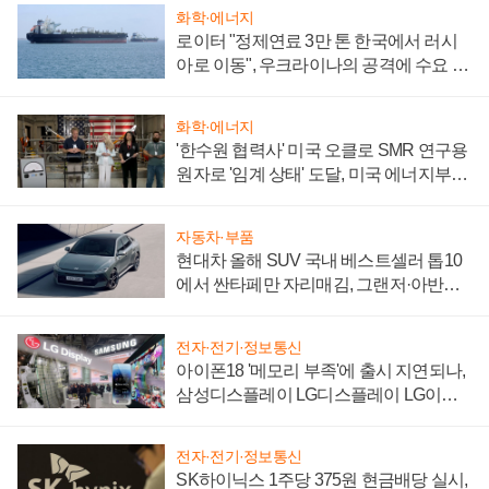
화학·에너지
로이터 "정제연료 3만 톤 한국에서 러시
아로 이동", 우크라이나의 공격에 수요 늘
어
화학·에너지
'한수원 협력사' 미국 오클로 SMR 연구용
원자로 '임계 상태' 도달, 미국 에너지부
"중요한 이정표"
자동차·부품
현대차 올해 SUV 국내 베스트셀러 톱10
에서 싼타페만 자리매김, 그랜저·아반떼
'세단 쌍끌이'로 내수 방어
전자·전기·정보통신
아이폰18 '메모리 부족'에 출시 지연되나,
삼성디스플레이 LG디스플레이 LG이노
텍 '탈애플' 수익 다각화 속도
전자·전기·정보통신
SK하이닉스 1주당 375원 현금배당 실시,