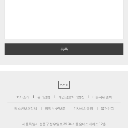
PC버전
회사소개
윤리강령
개인정보처리방침
이용자위원회
청소년보호정책
정정·반론보도
기사심의규정
불편신고
서울특별시 성동구 성수일로 39-34 서울숲더스페이스 12층