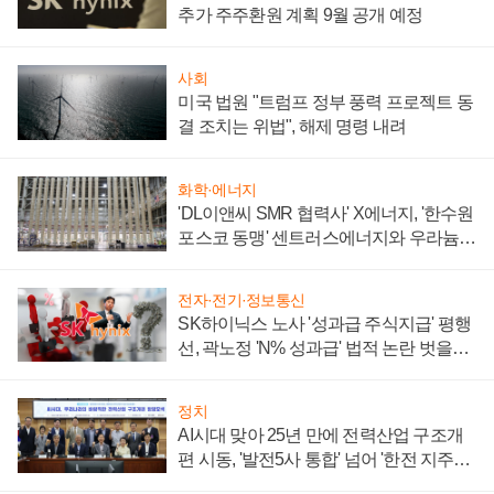
추가 주주환원 계획 9월 공개 예정
사회
미국 법원 "트럼프 정부 풍력 프로젝트 동
결 조치는 위법", 해제 명령 내려
화학·에너지
'DL이앤씨 SMR 협력사' X에너지, '한수원
포스코 동맹' 센트러스에너지와 우라늄
계약 체결
전자·전기·정보통신
SK하이닉스 노사 '성과급 주식지급' 평행
선, 곽노정 'N% 성과급' 법적 논란 벗을지
주목
정치
AI시대 맞아 25년 만에 전력산업 구조개
편 시동, '발전5사 통합' 넘어 '한전 지주사'
재편론도