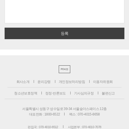
PC버전
회사소개
윤리강령
개인정보처리방침
이용자위원회
청소년보호정책
정정·반론보도
기사심의규정
불편신고
서울특별시 성동구 성수일로 39-34 서울숲더스페이스 12층
대표전화 : 1800-6522
팩스 : 070-4015-8658
편집국 : 070-4010-8512
사업본부 : 070-4010-7078