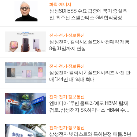
화학·에너지
삼성SDI ESS 수요 급증에 북미 증설 타
진, 최주선 스텔란티스·GM 합작공장 건
설 재추진하나
전자·전기·정보통신
삼성전자, 갤럭시Z 폴드8 사전예약 개통
8월31일까지 연장
전자·전기·정보통신
삼성전자 갤럭시 Z 폴드8 시리즈 사전 판
매 '144만 대' 역대 최대
전자·전기·정보통신
엔비디아 '루빈 울트라'에도 HBM4 탑재
검토, 삼성전자·SK하이닉스 HBM4 수율
에 주도권 갈린다
전자·전기·정보통신
삼성전자 넷리스트와 특허분쟁 매듭, 5년