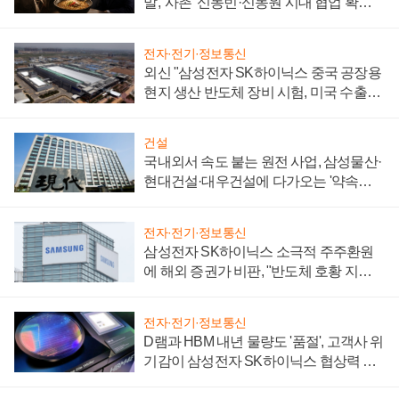
말, '사촌' 신동빈·신동원 시대 협업 확대
일로
전자·전기·정보통신
외신 "삼성전자 SK하이닉스 중국 공장용
현지 생산 반도체 장비 시험, 미국 수출통
제 대비"
건설
국내외서 속도 붙는 원전 사업, 삼성물산·
현대건설·대우건설에 다가오는 '약속의
시간'
전자·전기·정보통신
삼성전자 SK하이닉스 소극적 주주환원
에 해외 증권가 비판, "반도체 호황 지속
성 의문"
전자·전기·정보통신
D램과 HBM 내년 물량도 '품절', 고객사 위
기감이 삼성전자 SK하이닉스 협상력 더
키워