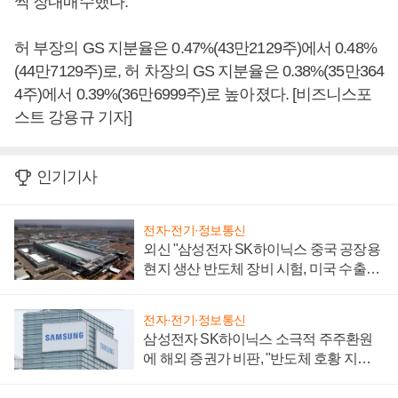
씩 장내매수했다.
허 부장의 GS 지분율은 0.47%(43만2129주)에서 0.48%
(44만7129주)로, 허 차장의 GS 지분율은 0.38%(35만364
4주)에서 0.39%(36만6999주)로 높아졌다. [비즈니스포
스트 강용규 기자]
인기기사
전자·전기·정보통신
외신 "삼성전자 SK하이닉스 중국 공장용
현지 생산 반도체 장비 시험, 미국 수출통
제 대비"
전자·전기·정보통신
삼성전자 SK하이닉스 소극적 주주환원
에 해외 증권가 비판, "반도체 호황 지속
성 의문"