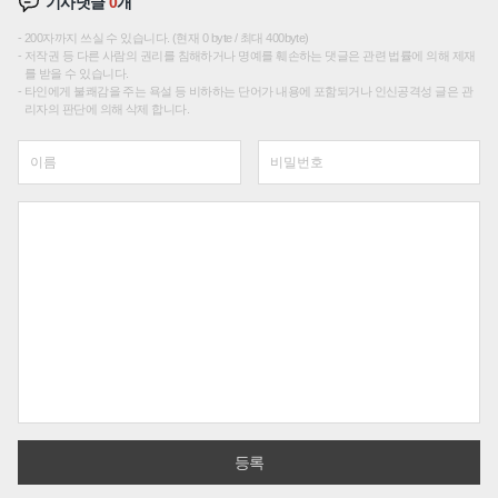
기사댓글
0
개
200자까지 쓰실 수 있습니다. (현재 0 byte / 최대 400byte)
저작권 등 다른 사람의 권리를 침해하거나 명예를 훼손하는 댓글은 관련 법률에 의해 제재
를 받을 수 있습니다.
타인에게 불쾌감을 주는 욕설 등 비하하는 단어가 내용에 포함되거나 인신공격성 글은 관
리자의 판단에 의해 삭제 합니다.