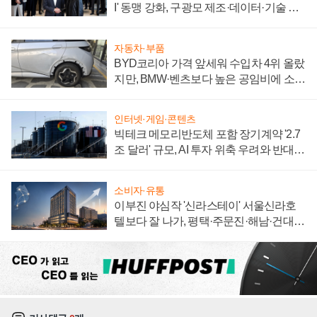
I' 동맹 강화, 구광모 제조·데이터·기술 결
집해 종합 로보틱스 기업으로
자동차·부품
BYD코리아 가격 앞세워 수입차 4위 올랐
지만, BMW·벤츠보다 높은 공임비에 소비
자 불만 폭발
인터넷·게임·콘텐츠
빅테크 메모리반도체 포함 장기계약 '2.7
조 달러' 규모, AI 투자 위축 우려와 반대
신호
소비자·유통
이부진 야심작 '신라스테이' 서울신라호
텔보다 잘 나가, 평택·주문진·해남·건대로
성장판 더 넓힌다