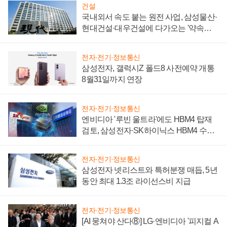
건설
국내외서 속도 붙는 원전 사업, 삼성물산·
현대건설·대우건설에 다가오는 '약속의
시간'
전자·전기·정보통신
삼성전자, 갤럭시Z 폴드8 사전예약 개통
8월31일까지 연장
전자·전기·정보통신
엔비디아 '루빈 울트라'에도 HBM4 탑재
검토, 삼성전자·SK하이닉스 HBM4 수율
에 주도권 갈린다
전자·전기·정보통신
삼성전자 넷리스트와 특허분쟁 매듭, 5년
동안 최대 1.3조 라이선스비 지급
전자·전기·정보통신
[AI 뭉쳐야 산다⑧] LG·엔비디아 '피지컬 A