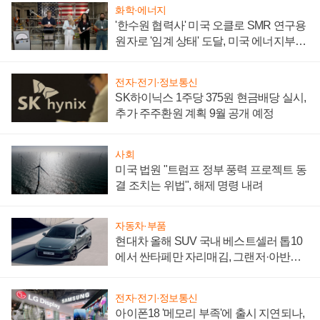
화학·에너지
'한수원 협력사' 미국 오클로 SMR 연구용
원자로 '임계 상태' 도달, 미국 에너지부
"중요한 이정표"
전자·전기·정보통신
SK하이닉스 1주당 375원 현금배당 실시,
추가 주주환원 계획 9월 공개 예정
사회
미국 법원 "트럼프 정부 풍력 프로젝트 동
결 조치는 위법", 해제 명령 내려
자동차·부품
현대차 올해 SUV 국내 베스트셀러 톱10
에서 싼타페만 자리매김, 그랜저·아반떼
'세단 쌍끌이'로 내수 방어
전자·전기·정보통신
아이폰18 '메모리 부족'에 출시 지연되나,