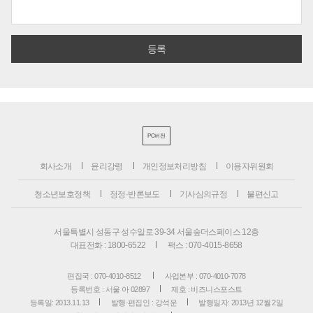
PC버전
회사소개
윤리강령
개인정보처리방침
이용자위원회
청소년보호정책
정정·반론보도
기사심의규정
불편신고
서울특별시 성동구 성수일로 39-34 서울숲더스페이스 12층
대표전화 : 1800-6522
팩스 : 070-4015-8658
편집국 : 070-4010-8512
사업본부 : 070-4010-7078
등록번호 : 서울 아 02897
제호 : 비즈니스포스트
등록일: 2013.11.13
발행·편집인 : 강석운
발행일자: 2013년 12월 2일