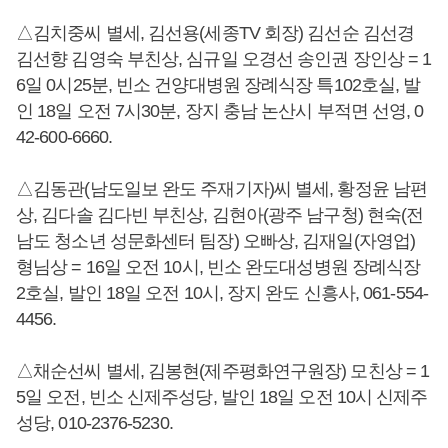
△김치중씨 별세, 김선용(세종TV 회장) 김선순 김선경
김선향 김영숙 부친상, 심규일 오경선 송인권 장인상 = 1
6일 0시25분, 빈소 건양대병원 장례식장 특102호실, 발
인 18일 오전 7시30분, 장지 충남 논산시 부적면 선영, 0
42-600-6660.
△김동관(남도일보 완도 주재기자)씨 별세, 황정윤 남편
상, 김다솔 김다빈 부친상, 김현아(광주 남구청) 현숙(전
남도 청소년 성문화센터 팀장) 오빠상, 김재일(자영업)
형님상 = 16일 오전 10시, 빈소 완도대성병원 장례식장
2호실, 발인 18일 오전 10시, 장지 완도 신흥사, 061-554-
4456.
△채순선씨 별세, 김봉현(제주평화연구원장) 모친상 = 1
5일 오전, 빈소 신제주성당, 발인 18일 오전 10시 신제주
성당, 010-2376-5230.