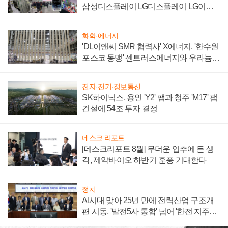
삼성디스플레이 LG디스플레이 LG이노
텍 '탈애플' 수익 다각화 속도
화학·에너지
'DL이앤씨 SMR 협력사' X에너지, '한수원
포스코 동맹' 센트러스에너지와 우라늄
계약 체결
전자·전기·정보통신
SK하이닉스, 용인 'Y2' 팹과 청주 'M17' 팹
건설에 54조 투자 결정
데스크 리포트
[데스크리포트 8월] 무더운 입추에 든 생
각, 제약바이오 하반기 훈풍 기대한다
정치
AI시대 맞아 25년 만에 전력산업 구조개
편 시동, '발전5사 통합' 넘어 '한전 지주사'
재편론도