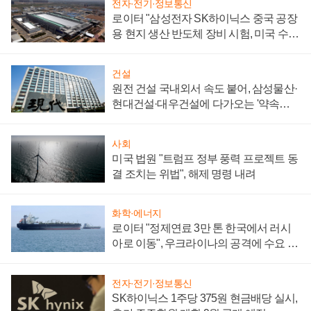
전자·전기·정보통신
로이터 "삼성전자 SK하이닉스 중국 공장
용 현지 생산 반도체 장비 시험, 미국 수출
통제 대비"
건설
원전 건설 국내외서 속도 붙어, 삼성물산·
현대건설·대우건설에 다가오는 '약속의
시간'
사회
미국 법원 "트럼프 정부 풍력 프로젝트 동
결 조치는 위법", 해제 명령 내려
화학·에너지
로이터 "정제연료 3만 톤 한국에서 러시
아로 이동", 우크라이나의 공격에 수요 늘
어
전자·전기·정보통신
SK하이닉스 1주당 375원 현금배당 실시,