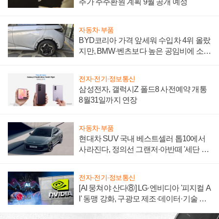
추가 주주환원 계획 9월 공개 예정
자동차·부품
BYD코리아 가격 앞세워 수입차 4위 올랐
지만, BMW·벤츠보다 높은 공임비에 소비
자 불만 폭발
전자·전기·정보통신
삼성전자, 갤럭시Z 폴드8 사전예약 개통
8월31일까지 연장
자동차·부품
현대차 SUV 국내 베스트셀러 톱10에서
사라진다, 정의선 그랜저·아반떼 '세단 쌍
끌이'로 내수 방어
전자·전기·정보통신
[AI 뭉쳐야 산다⑧] LG·엔비디아 '피지컬 A
I' 동맹 강화, 구광모 제조·데이터·기술 결
집해 종합 로보틱스 기업으로