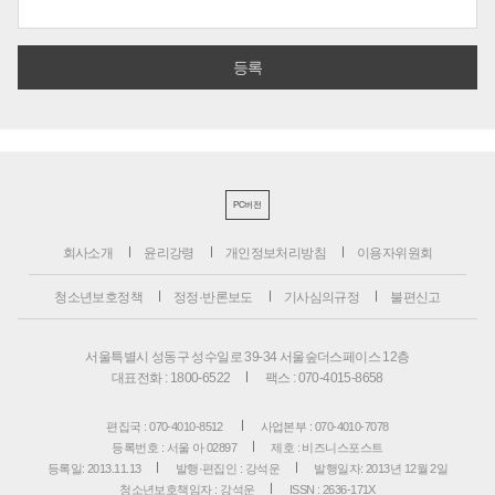
PC버전
회사소개
윤리강령
개인정보처리방침
이용자위원회
청소년보호정책
정정·반론보도
기사심의규정
불편신고
서울특별시 성동구 성수일로 39-34 서울숲더스페이스 12층
대표전화 : 1800-6522
팩스 : 070-4015-8658
편집국 : 070-4010-8512
사업본부 : 070-4010-7078
등록번호 : 서울 아 02897
제호 : 비즈니스포스트
등록일: 2013.11.13
발행·편집인 : 강석운
발행일자: 2013년 12월 2일
청소년보호책임자 : 강석운
ISSN : 2636-171X