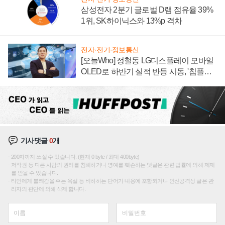
삼성전자 2분기 글로벌 D램 점유율 39%
1위, SK하이닉스와 13%p 격차
전자·전기·정보통신
[오늘Who] 정철동 LG디스플레이 모바일
OLED로 하반기 실적 반등 시동, '칩플레
이션'에 가격 인하 압박은 부담
기사댓글
0
개
200자까지 쓰실 수 있습니다. (현재 0 byte / 최대 400byte)
저작권 등 다른 사람의 권리를 침해하거나 명예를 훼손하는 댓글은 관련 법률에 의해 제재
를 받을 수 있습니다.
타인에게 불쾌감을 주는 욕설 등 비하하는 단어가 내용에 포함되거나 인신공격성 글은 관
리자의 판단에 의해 삭제 합니다.