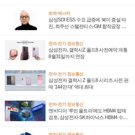
시간'
화학·에너지
삼성SDI ESS 수요 급증에 북미 증설 타
진, 최주선 스텔란티스·GM 합작공장 건
설 재추진하나
전자·전기·정보통신
삼성전자, 갤럭시Z 폴드8 사전예약 개통
8월31일까지 연장
전자·전기·정보통신
삼성전자 갤럭시 Z 폴드8 시리즈 사전 판
매 '144만 대' 역대 최대
전자·전기·정보통신
엔비디아 '루빈 울트라'에도 HBM4 탑재
검토, 삼성전자·SK하이닉스 HBM4 수율
에 주도권 갈린다
전자·전기·정보통신