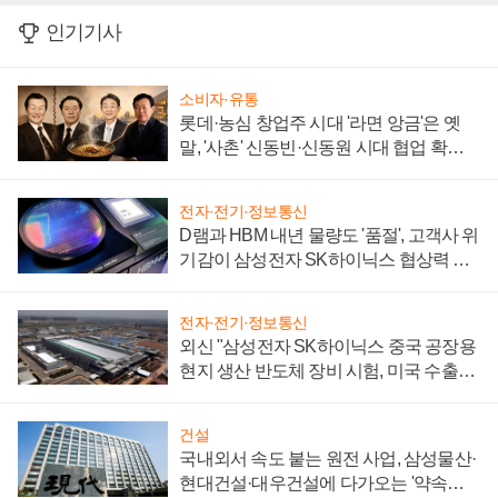
인기기사
소비자·유통
롯데·농심 창업주 시대 '라면 앙금'은 옛
말, '사촌' 신동빈·신동원 시대 협업 확대
일로
전자·전기·정보통신
D램과 HBM 내년 물량도 '품절', 고객사 위
기감이 삼성전자 SK하이닉스 협상력 더
키워
전자·전기·정보통신
외신 "삼성전자 SK하이닉스 중국 공장용
현지 생산 반도체 장비 시험, 미국 수출통
제 대비"
건설
국내외서 속도 붙는 원전 사업, 삼성물산·
현대건설·대우건설에 다가오는 '약속의