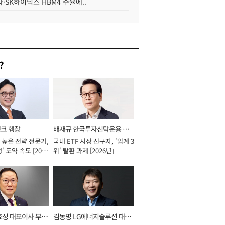
·SK하이닉스 HBM4 수율에..
?
뱅크 행장
배재규 한국투자신탁운용 대
 높은 전략 전문가,
국내 ETF 시장 선구자, '업계 3
표이사 사장
' 도약 속도 [2026
위' 탈환 과제 [2026년]
효성 대표이사 부회
김동명 LG에너지솔루션 대표