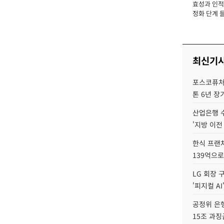
효성과 인적 
장
정화 단계 들
최신기
포스코퓨처엠
톤 6년 장
산업은행 
'지방 이전
한식 프랜
139억으로
LG 회장 
'피지컬 AI
공정위 은행
15조 과징