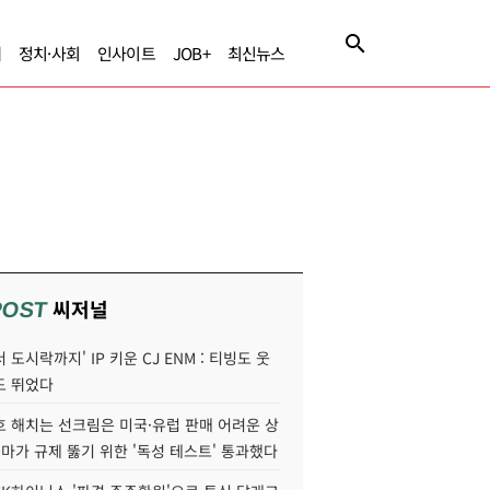
제
정치·사회
인사이트
JOB+
최신뉴스
씨저널
POST
 도시락까지' IP 키운 CJ ENM : 티빙도 웃
도 뛰었다
호 해치는 선크림은 미국·유럽 판매 어려운 상
콜마가 규제 뚫기 위한 '독성 테스트' 통과했다