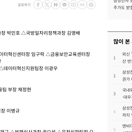
삼성전자 
공유하기
주가도 받칠
장 박민호 △국방일자리정책과장 김영배
많이 본
데이터혁신센터장 임구락 △금융보안교육센터장
외신 
1
광
산 반
 △데이터혁신지원팀장 이광우
삼성전
2
권가 
융팀 부장 채정현
국내외
3
·대우
삼성전
장 이병규
4
까지
엔비디
5
심재구 △부패심사과장 권오성 △운전심판팀장 오