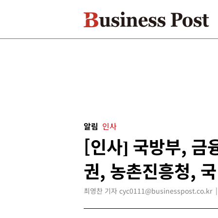
알림
인사
[인사] 국방부, 
권, 농촌진흥청,
최영찬 기자 cyc0111@businesspost.co.kr