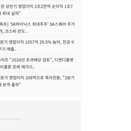
권 상반기 영업이익 2조2천억 순이익 1조7
대 최대 실적"
목주] 'SK하이닉스 최대주주' SK스퀘어 주가
려, 코스피 반도..
2분기 영업이익 1057억 29.5% 늘어, 천궁-II
기 매출..
화리츠 "2028년 초과배당 검토", 디앤디플랫
미콜론 문래 매각으..
분기 영업이익 208억으로 흑자전환, "3분기
재 본격 출하"