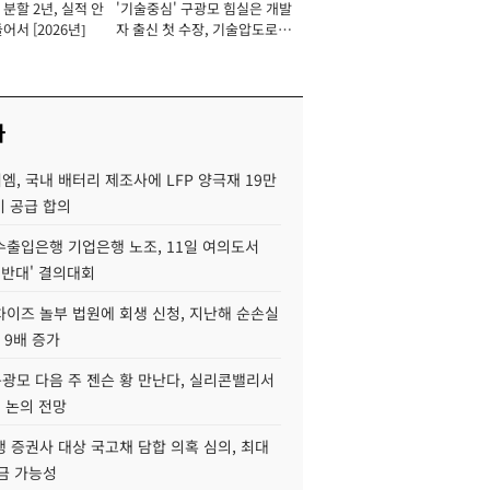
분할 2년, 실적 안
'기술중심' 구광모 힘실은 개발
이사 사장
어서 [2026년]
자 출신 첫 수장, 기술압도로
경쟁력 확보 사활 [2026년]
사
, 국내 배터리 제조사에 LFP 양극재 19만
기 공급 합의
수출입은행 기업은행 노조, 11일 여의도서
 반대' 결의대회
차이즈 놀부 법원에 회생 신청, 지난해 순손실
 9배 증가
구광모 다음 주 젠슨 황 만난다, 실리콘밸리서
' 논의 전망
 증권사 대상 국고채 담합 의혹 심의, 최대
금 가능성