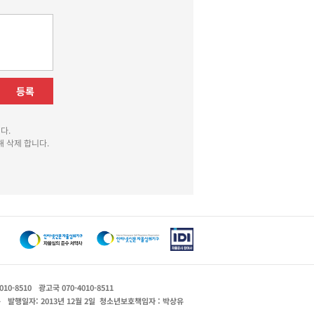
등록
다.
 삭제 합니다.
010-8510
광고국 070-4010-8511
운
발행일자: 2013년 12월 2일
청소년보호책임자 : 박상유