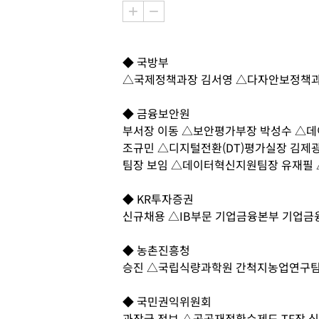
◆ 국방부
△국제정책과장 김서영 △다자안보정책과
◆ 금융보안원
부서장 이동 △보안평가부장 박성수 △
조규민 △디지털전환(DT)평가실장 김제
팀장 보임 △데이터혁신지원팀장 유재필
◆ KR투자증권
신규채용 △IB부문 기업금융본부 기업금
◆ 농촌진흥청
승진 △국립식량과학원 간척지농업연구팀
◆ 국민권익위원회
과장급 전보 △공공재정환수제도 TF장 