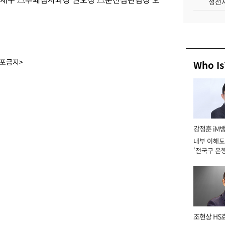
성전자
배포금지>
Who Is
강정훈 iM
내부 이해도
'전국구 은행
년]
조현상 HS