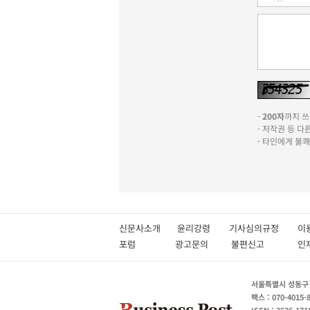
-
200자
까지 쓰실
- 저작권 등 
- 타인에게 불
신문사소개
윤리강령
기사심의규정
이
포럼
광고문의
불편신고
서울특별시 성동구 성
팩스 : 070-4015-
ISSN : 2636-171