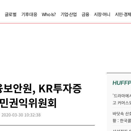
글로벌
기후대응
Who Is?
기업·산업
금융
시장·머니
시민·경
HUFF
금융보안원, KR투자증
'드라마에서
 국민권익위원회
고 커머스
바닷속 산
2020-03-30 10:32:38
황 : 한국