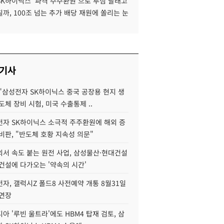
SK하이닉스 '파격 주주환원'으로 투심 달래고
까, 100조 넘는 추가 배당 재원에 쏠리는 눈
 기사
"삼성전자 SK하이닉스 중국 공장용 현지 생
도체 장비 시험, 미국 수출통제 ..
자 SK하이닉스 소극적 주주환원에 해외 증
비판, "반도체 호황 지속성 의문"
서 속도 붙는 원전 사업, 삼성물산·현대건설
건설에 다가오는 '약속의 시간'
자, 갤럭시Z 폴드8 사전예약 개통 8월31일
 연장
아 '루빈 울트라'에도 HBM4 탑재 검토, 삼