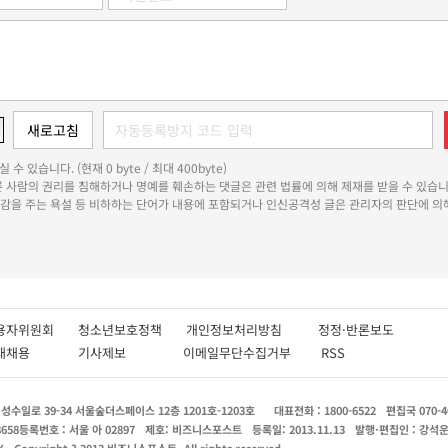
 수 있습니다. (현재 0 byte / 최대 400byte)
다른 사람의 권리를 침해하거나 명예를 훼손하는 댓글은 관련 법률에 의해 제재를 받을 수 있습니
쾌감을 주는 욕설 등 비하하는 단어가 내용에 포함되거나 인신공격성 글은 관리자의 판단에 의해
용자위원회
청소년보호정책
개인정보처리방침
정정·반론보도
인재채용
기사제보
이메일무단수집거부
RSS
수일로 39-34 서울숲더스페이스 12층 1201호-1203호
대표전화 : 1800-6522
편집국 070-4
8658
등록번호 : 서울 아 02897
제호: 비즈니스포스트
등록일: 2013.11.13
발행·편집인 : 강석
X
Copyright ? 2013 비즈니스포스트. All rights reserved.