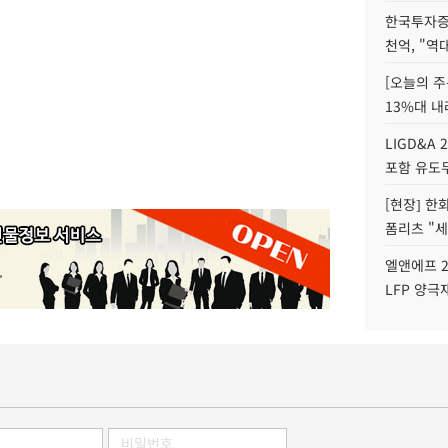
한국투자증
천억, "역
[오늘의 주
13%대 내
LIGD&A 
포함 유도무
[현장] 한
폼리츠 "세
엘앤에프 2
LFP 양극