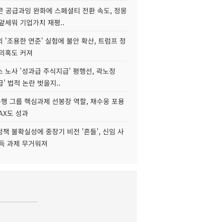
콘 공급과잉 완화에 스페셜티 전환 속도, 정몽
앞세워 기업가치 재평..
 '조용한 연준' 실험에 불안 확산, 트럼프 정
 의혹도 커져
 노사 '성과급 주식지급' 평행선, 곽노정
급' 법적 논란 벗을지..
행 그룹 핵심과제 선봉장 역할, 채수웅 포용
AX도 성과
책 불확실성에 중장기 비전 '흔들', 신임 사
설득 과제 무거워져