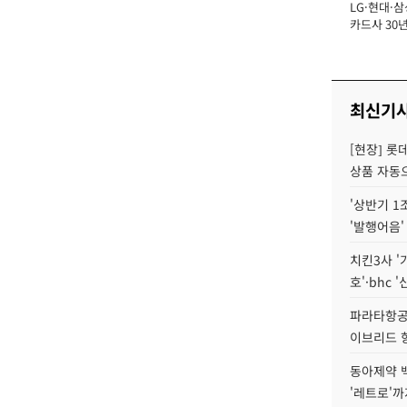
LG·현대·삼
장
카드사 30년
에 '초집중' 
최신기
[현장] 롯
상품 자동으
'상반기 1
'발행어음'
치킨3사 '
호'·bhc '
파라타항공 
이브리드 
동아제약 
'레트로'까