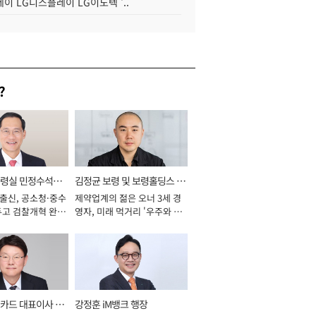
이 LG디스플레이 LG이노텍 '..
?
통령실 민정수석비
김정균 보령 및 보령홀딩스 대
 출신, 공소청·중수
제약업계의 젊은 오너 3세 경
표이사 사장
두고 검찰개혁 완수
영자, 미래 먹거리 '우주와 헬
년]
스케어' 공들여 [2026년]
카드 대표이사 사
강정훈 iM뱅크 행장