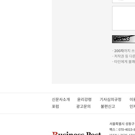
-
200자
까지 쓰실
- 저작권 등 
- 타인에게 불
신문사소개
윤리강령
기사심의규정
이
포럼
광고문의
불편신고
서울특별시 성동구 성
팩스 : 070-4015-
ISSN : 2636-171