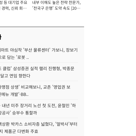
성 등 대기업 주요
내부 이해도 높은 전략 전문가,
 경력, 신뢰 회복
'전국구 은행' 도약 속도 [2026
[2026년]
년]
사
데마트 야심작 '부산 물류센터' 가보니, 장보기
로 담는 '로봇 ..
조 클럽' 삼성증권 실적 랠리 진행형, 박종문
 달고 연임 향한다
가맹점 상생' 비교해보니, 교촌 '영업권 보
신메뉴 개발'·BB..
내년 미주 장거리 노선 첫 도전, 윤철민 '하
항공사' 승부수 통할까
백상환 박카스 소비자층 넓혔다, '얼박사'부터
지 제품군 다변화 주효