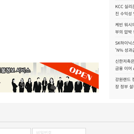
KCC 실리
진 수익성 
케빈 워시의
부의 압박
SK하이닉스
'N% 성과
신한저축은
금융 이어 
강원랜드 정
장 정부 