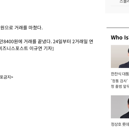
스플레
0원으로 거래를 마쳤다.
Who Is
1만8400원에 거래를 끝냈다. 24일부터 2거래일 연
[비즈니스포스트 이규연 기자]
한찬식 대
배포금지>
'정통 검사'
서관
청 출범 앞
맡아 [2026
정상호 롯데