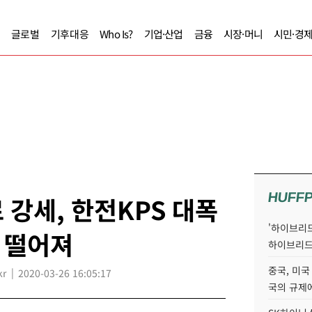
글로벌
기후대응
Who Is?
기업·산업
금융
시장·머니
시민·경
HUFF
 강세, 한전KPS 대폭
'하이브리드
 떨어져
하이브리드
중국, 미국
kr
2020-03-26 16:05:17
국의 규제에