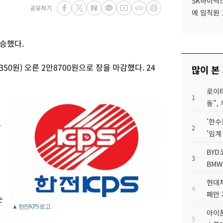
SK하이닉스
공유하기
에 임직원 
상승했다.
350원) 오른 2만8700원으로 장을 마감했다. 24
많이 본
로이터
1
동",
'한수
각
2
'임계
BYD
3
BMW
현대차
4
페만 
는
▲ 한전KPS 로고.
아이폰
5