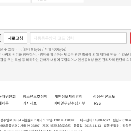
 수 있습니다. (현재 0 byte / 최대 400byte)
다른 사람의 권리를 침해하거나 명예를 훼손하는 댓글은 관련 법률에 의해 제재를 받을 수 있습니
쾌감을 주는 욕설 등 비하하는 단어가 내용에 포함되거나 인신공격성 글은 관리자의 판단에 의해
용자위원회
청소년보호정책
개인정보처리방침
정정·반론보도
인재채용
기사제보
이메일무단수집거부
RSS
수일로 39-34 서울숲더스페이스 12층 1201호-1203호
대표전화 : 1800-6522
편집국 070-4
8658
등록번호 : 서울 아 02897
제호: 비즈니스포스트
등록일: 2013.11.13
발행·편집인 : 강석
X
Copyright ? 2013 비즈니스포스트. All rights reserved.