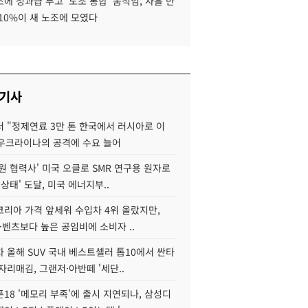
에 성과급 두고 '노조 통합' 움직임, 사흘 만
10%이 새 노조에 모였다
 기사
 "정제연료 3만 톤 한국에서 러시아로 이
 우크라이나의 공격에 수요 늘어
원 협력사' 미국 오클로 SMR 연구용 원자로
 상태' 도달, 미국 에너지부..
코리아 가격 앞세워 수입차 4위 올랐지만,
·벤츠보다 높은 공임비에 소비자 ..
 올해 SUV 국내 베스트셀러 톱10에서 싼타
자리매김, 그랜저·아반떼 '세단..
18 '메모리 부족'에 출시 지연되나, 삼성디