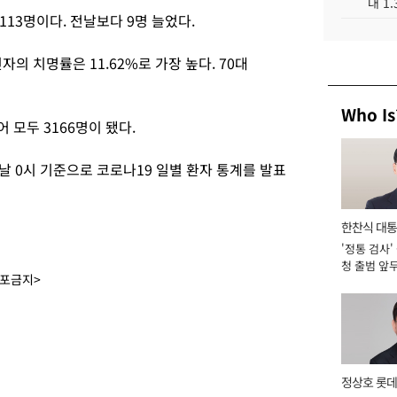
대 1
13명이다. 전날보다 9명 늘었다.
자의 치명률은 11.62%로 가장 높다. 70대
Who Is
 모두 3166명이 됐다.
 0시 기준으로 코로나19 일별 환자 통계를 발표
한찬식 대
'정통 검사'
서관
청 출범 앞
배포금지>
맡아 [2026
정상호 롯데