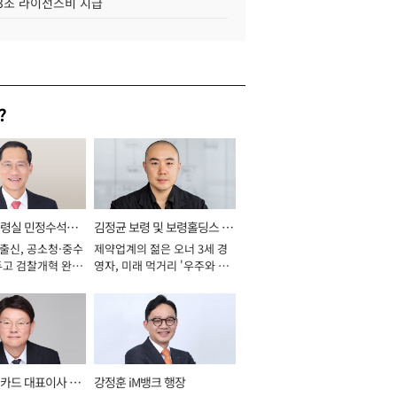
.3조 라이선스비 지급
?
통령실 민정수석비
김정균 보령 및 보령홀딩스 대
 출신, 공소청·중수
제약업계의 젊은 오너 3세 경
표이사 사장
두고 검찰개혁 완수
영자, 미래 먹거리 '우주와 헬
년]
스케어' 공들여 [2026년]
카드 대표이사 사
강정훈 iM뱅크 행장