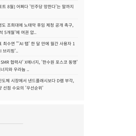
트 8월] 어쩌다 '민주당 망한다'는 말까지
병도 조희대에 노태악 후임 제청 공개 촉구,
석 5개월'에 여권 압..
 최수연 "'AI 탭' 한 달 만에 월간 사용자 1
I 브리핑'..
 SMR 협력사' X에너지, '한수원 포스코 동맹'
너지와 우라늄 ..
리반도체 시장에서 낸드플래시보다 D램 부각,
 선점 수요의 '우선순위'