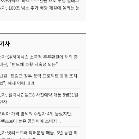
SK하이닉스 '파격 주주환원'으로 투심 달래고
까, 100조 넘는 추가 배당 재원에 쏠리는 눈
 기사
자 SK하이닉스 소극적 주주환원에 해외 증
비판, "반도체 호황 지속성 의문"
법원 "트럼프 정부 풍력 프로젝트 동결 조치
법", 해제 명령 내려
자, 갤럭시Z 폴드8 사전예약 개통 8월31일
 연장
코리아 가격 앞세워 수입차 4위 올랐지만,
·벤츠보다 높은 공임비에 소비자 ..
자 넷리스트와 특허분쟁 매듭, 5년 동안 최