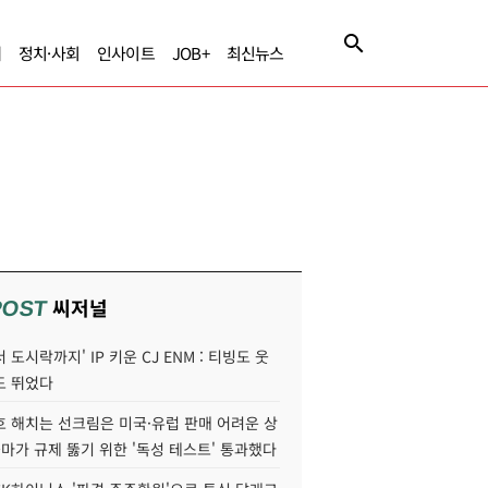
제
정치·사회
인사이트
JOB+
최신뉴스
씨저널
POST
 도시락까지' IP 키운 CJ ENM : 티빙도 웃
도 뛰었다
호 해치는 선크림은 미국·유럽 판매 어려운 상
콜마가 규제 뚫기 위한 '독성 테스트' 통과했다