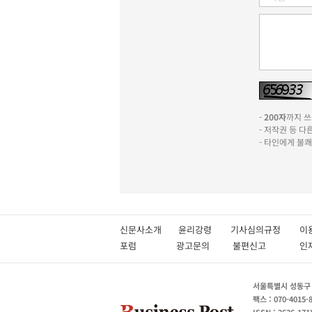
-
200자
까지 쓰실
- 저작권 등 
- 타인에게 불
신문사소개
윤리강령
기사심의규정
이
포럼
광고문의
불편신고
서울특별시 성동구 성
팩스 : 070-4015-
ISSN : 2636-171