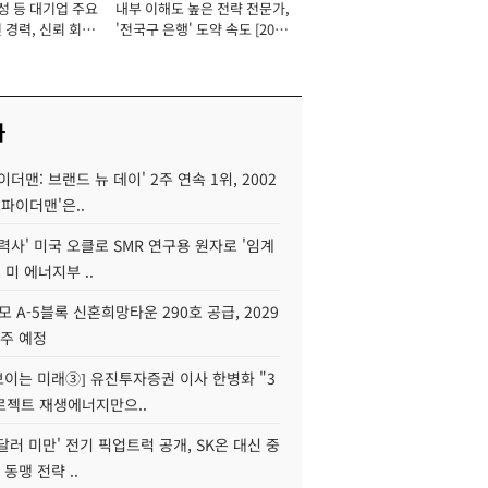
성 등 대기업 주요
내부 이해도 높은 전략 전문가,
 경력, 신뢰 회복
'전국구 은행' 도약 속도 [2026
[2026년]
년]
사
이더맨: 브랜드 뉴 데이' 2주 연속 1위, 2002
스파이더맨'은..
력사' 미국 오클로 SMR 연구용 원자로 '임계
 미 에너지부 ..
모 A-5블록 신혼희망타운 290호 공급, 2029
입주 예정
 보이는 미래③] 유진투자증권 이사 한병화 "3
로젝트 재생에너지만으..
 달러 미만' 전기 픽업트럭 공개, SK온 대신 중
 동맹 전략 ..