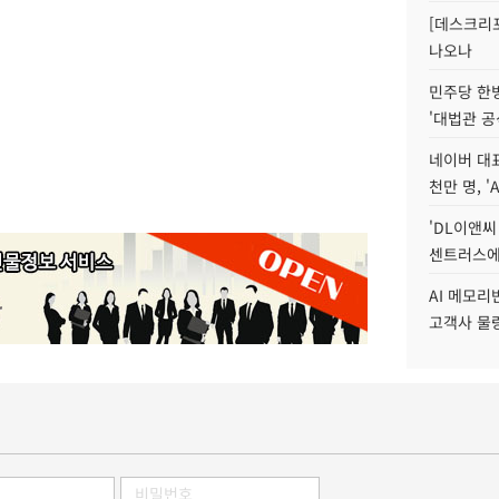
[데스크리포
나오나
민주당 한
'대법관 공
네이버 대표
천만 명, 'A
'DL이앤씨
센트러스에
AI 메모
고객사 물량