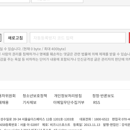
 수 있습니다. (현재 0 byte / 최대 400byte)
다른 사람의 권리를 침해하거나 명예를 훼손하는 댓글은 관련 법률에 의해 제재를 받을 수 있습니
쾌감을 주는 욕설 등 비하하는 단어가 내용에 포함되거나 인신공격성 글은 관리자의 판단에 의해
용자위원회
청소년보호정책
개인정보처리방침
정정·반론보도
인재채용
기사제보
이메일무단수집거부
RSS
수일로 39-34 서울숲더스페이스 12층 1201호-1203호
대표전화 : 1800-6522
편집국 070-4
8658
등록번호 : 서울 아 02897
제호: 비즈니스포스트
등록일: 2013.11.13
발행·편집인 : 강석
X
Copyright ? 2013 비즈니스포스트. All rights reserved.