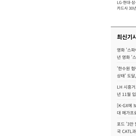
LG·현대·삼
장
카드사 30년
에 '초집중' 
최신기
영화 '스파
년 영화 '
'한수원 협
상태' 도달,
LH 시흥거
년 11월 
[K-GX에
대 메가프
포드 '3만
국 CATL과