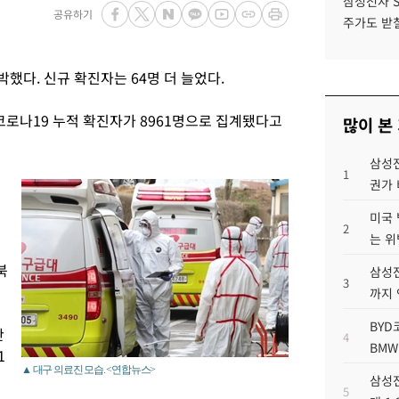
삼성전자 
공유하기
주가도 받칠
박했다. 신규 확진자는 64명 더 늘었다.
코로나19 누적 확진자가 8961명으로 집계됐다고
많이 본
삼성전
1
권가 
미국 
2
는 위
북
삼성전
3
까지
BYD
산
4
BMW
1
▲ 대구 의료진 모습. <연합뉴스>
삼성전
5