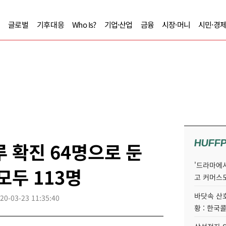
글로벌
기후대응
Who Is?
기업·산업
금융
시장·머니
시민·경
HUFF
루 확진 64명으로 둔
'드라마에서
 모두 113명
고 커머스
바닷속 산
20-03-23 11:35:40
황 : 한국