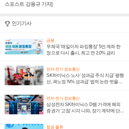
스포스트 강용규 기자]
인기기사
금융
우체국 '매일이자 파킹통장' 5만 계좌 한
정으로 다시 출시, 최고 연 2.0% 금리
전자·전기·정보통신
SK하이닉스 노사 '성과급 주식 지급' 평행
선, 곽노정 'N% 성과급' 법적 논란 벗을지
주목
전자·전기·정보통신
삼성전자 SK하이닉스 D램 가격에 해외
증권가 '고점' 시각 나와, 장기 계약에 단점
부각
항공·물류