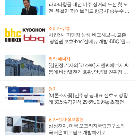
파라타항공 내년 미주 장거리 노선 첫 도
전, 윤철민 '하이브리드 항공사' 승부수 통
할까
소비자·유통
치킨3사 '가맹점 상생' 비교해보니, 교촌
'영업권 보호'·bhc '신메뉴 개발'·BBQ '원가
부담'
화학·에너지
[김민정 기자의 '코스뽀'] 지엔씨에너지 AI
붐에 비상발전기 호황, 안병철 친환경 에
너지 발전전문기업 향한다
정치
[여론조사꽃] 민주당 당대표 선호도 정청
래 30.5%·김민석 29.6%, 0.9%p 초접전
전자·전기·정보통신
삼성전자, 미국 오크리지국립연구소와
극저온 히트펌프 개발하기로