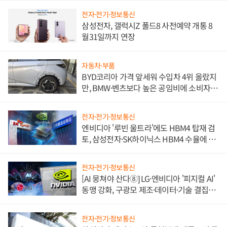
전자·전기·정보통신
삼성전자, 갤럭시Z 폴드8 사전예약 개통 8
월31일까지 연장
자동차·부품
BYD코리아 가격 앞세워 수입차 4위 올랐지
만, BMW·벤츠보다 높은 공임비에 소비자
불만 폭발
전자·전기·정보통신
엔비디아 '루빈 울트라'에도 HBM4 탑재 검
토, 삼성전자·SK하이닉스 HBM4 수율에 주
도권 갈린다
전자·전기·정보통신
[AI 뭉쳐야 산다⑧] LG·엔비디아 '피지컬 AI'
동맹 강화, 구광모 제조·데이터·기술 결집
해 종합 로보틱스 기업으로
전자·전기·정보통신