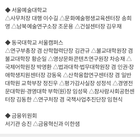
◆ 서울예술대학교
△사무처장 대행 이수길 △문화예술평생교육센터장 송희
영 △남북예술연구소장 조운용 △건설센터장 김우재
◆ 동국대학교 서울캠퍼스
△연구부총장 겸 산학협력단장 김관규 △불교대학원장 겸
불교대학장 황순일 △영상문화콘텐츠연구원장 차승재 △
국제어학원장 박영환 △법과대학·법무대학원장 겸 인권·장
애학생지원센터장 강동욱 △산학융합연구센터장 겸 일반
대학원 교학부장 정진우 △평가감사실장 성정석 △경영전
문대학원·경영대학 부학(원)장 임성묵 △참사람사회공헌센
터장 김동한 △연구처장 겸 국책사업추진단장 임현식
◆ 금융위원회
서기관 승진 △금융혁신과 이한샘