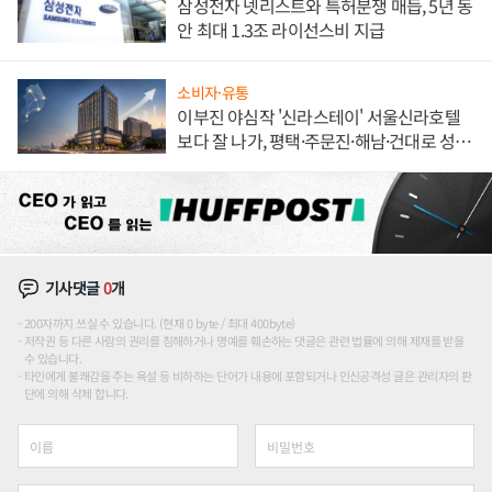
삼성전자 넷리스트와 특허분쟁 매듭, 5년 동
안 최대 1.3조 라이선스비 지급
소비자·유통
이부진 야심작 '신라스테이' 서울신라호텔
보다 잘 나가, 평택·주문진·해남·건대로 성
장판 더 넓힌다
기사댓글
0
개
200자까지 쓰실 수 있습니다. (현재 0 byte / 최대 400byte)
저작권 등 다른 사람의 권리를 침해하거나 명예를 훼손하는 댓글은 관련 법률에 의해 제재를 받을
수 있습니다.
타인에게 불쾌감을 주는 욕설 등 비하하는 단어가 내용에 포함되거나 인신공격성 글은 관리자의 판
단에 의해 삭제 합니다.