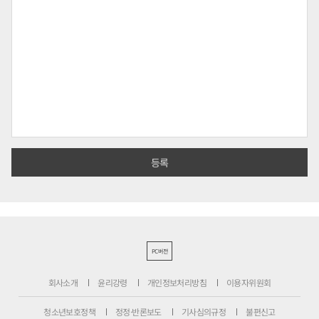
PC버전
회사소개
윤리강령
개인정보처리방침
이용자위원회
청소년보호정책
정정·반론보도
기사심의규정
불편신고