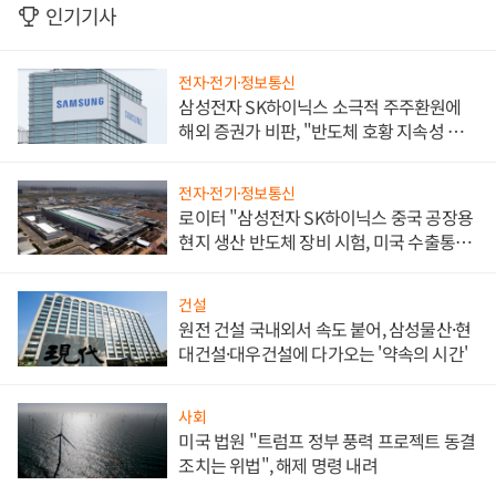
인기기사
전자·전기·정보통신
삼성전자 SK하이닉스 소극적 주주환원에
해외 증권가 비판, "반도체 호황 지속성 의
문"
전자·전기·정보통신
로이터 "삼성전자 SK하이닉스 중국 공장용
현지 생산 반도체 장비 시험, 미국 수출통제
대비"
건설
원전 건설 국내외서 속도 붙어, 삼성물산·현
대건설·대우건설에 다가오는 '약속의 시간'
사회
미국 법원 "트럼프 정부 풍력 프로젝트 동결
조치는 위법", 해제 명령 내려