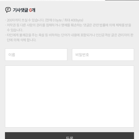
기사댓글
0
개
200자까지 쓰실 수 있습니다. (현재 0 byte / 최대 400byte)
저작권 등 다른 사람의 권리를 침해하거나 명예를 훼손하는 댓글은 관련 법률에 의해 제재를 받을
수 있습니다.
타인에게 불쾌감을 주는 욕설 등 비하하는 단어가 내용에 포함되거나 인신공격성 글은 관리자의 판
단에 의해 삭제 합니다.