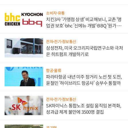
목
소비자·유통
치킨3사 '가맹점 상생' 비교해보니, 교촌 '영
업권 보호'·bhc '신메뉴 개발'·BBQ '원가 부
담'
전자·전기·정보통신
삼성전자, 미국 오크리지국립연구소와 극저
온 히트펌프 개발하기로
항공·물류
파라타항공 내년 미주 장거리 노선 첫 도전,
윤철민 '하이브리드 항공사' 승부수 통할까
전자·전기·정보통신
SK하이닉스 통합노조 설립 움직임 본격화,
성과급 체계 불만에 3500명 결집
공기업