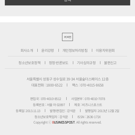
PC버전
회사소개
윤리강령
개인정보처리방침
이용자위원회
청소년보호정책
정정·반론보도
기사심의규정
불편신고
서울특별시 성동구 성수일로 39-34 서울숲더스페이스 12층
대표전화 : 1800-6522
팩스 : 070-4015-8658
편집국 : 070-4010-8512
사업본부 : 070-4010-7078
등록번호 : 서울 아 02897
제호 : 비즈니스포스트
등록일: 2013.11.13
발행·편집인 : 강석운
발행일자: 2013년 12월 2일
청소년보호책임자 : 강석운
ISSN : 2636-171X
Copyright ⓒ
B
USINESSPOST
. All rights reserved.