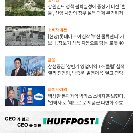
강원랜드 정책 불확실성에 중장기 비전 '흔
들', 신임 사장의 정부 설득 과제 무거워져
소비자·유통
[현장] 롯데마트 야심작 '부산 물류센터' 가
보니, 장보기 상품 자동으로 담는 '로봇 400
대' 장관
금융
삼섬증권 '상반기 영업이익 1조 클럽' 실적
랠리 진행형, 박종문 '발행어음' 달고 연임 향
하나
바이오·제약
백상환 동아제약 박카스 소비자층 넓혔다,
'얼박사'로 '레트로'로 제품군 다변화 주효