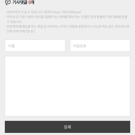
기사댓글
0
개
200자까지 쓰실 수 있습니다. (현재 0 byte / 최대 400byte)
저작권 등 다른 사람의 권리를 침해하거나 명예를 훼손하는 댓글은 관련 법률에 의해 제재를 받을
수 있습니다.
타인에게 불쾌감을 주는 욕설 등 비하하는 단어가 내용에 포함되거나 인신공격성 글은 관리자의 판
단에 의해 삭제 합니다.