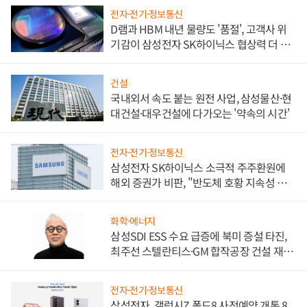
전자·전기·정보통신
D램과 HBM 내년 물량도 '품절', 고객사 위
기감이 삼성전자 SK하이닉스 협상력 더 키
워
건설
국내외서 속도 붙는 원전 사업, 삼성물산·현
대건설·대우건설에 다가오는 '약속의 시간'
전자·전기·정보통신
삼성전자 SK하이닉스 소극적 주주환원에
해외 증권가 비판, "반도체 호황 지속성 의
문"
화학·에너지
삼성SDI ESS 수요 급증에 북미 증설 타진,
최주선 스텔란티스·GM 합작공장 건설 재추
진하나
전자·전기·정보통신
삼성전자, 갤럭시Z 폴드8 사전예약 개통 8