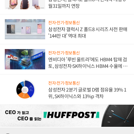
월31일까지 연장
전자·전기·정보통신
삼성전자 갤럭시 Z 폴드8 시리즈 사전 판매
'144만 대' 역대 최대
전자·전기·정보통신
엔비디아 '루빈 울트라'에도 HBM4 탑재 검
토, 삼성전자·SK하이닉스 HBM4 수율에 주
도권 갈린다
전자·전기·정보통신
삼성전자 2분기 글로벌 D램 점유율 39% 1
위, SK하이닉스와 13%p 격차