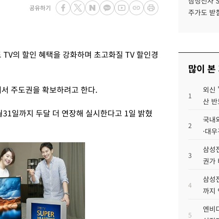
삼성전자 
공유하기
주가도 받칠
드 TV의 할인 혜택을 강화하며 초고화질 TV 할인경
많이 본
에서 주도권을 확보하려고 한다.
외신 
1
산 반
월31일까지 두달 더 연장해 실시한다고 1일 밝혔
국내외
2
·대우
삼성전
3
권가 
삼성전
4
까지
엔비디
5