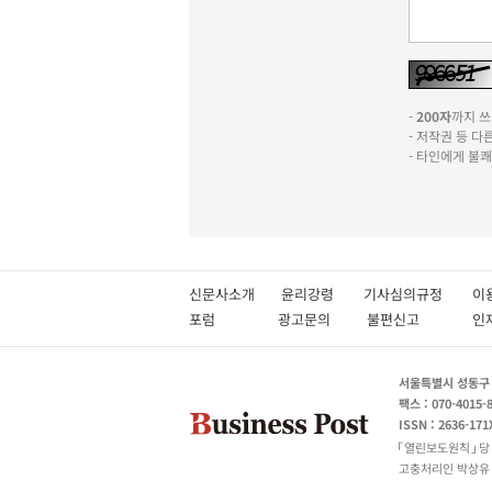
-
200자
까지 쓰실
- 저작권 등 
- 타인에게 불
신문사소개
윤리강령
기사심의규정
이
포럼
광고문의
불편신고
서울특별시 성동구 성
팩스 : 070-4015-
ISSN : 2636-171
열린보도원칙
당
고충처리인 박상유 180