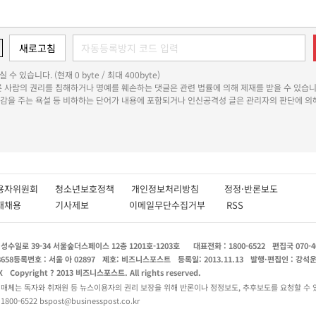
 수 있습니다. (현재 0 byte / 최대 400byte)
다른 사람의 권리를 침해하거나 명예를 훼손하는 댓글은 관련 법률에 의해 제재를 받을 수 있습니
쾌감을 주는 욕설 등 비하하는 단어가 내용에 포함되거나 인신공격성 글은 관리자의 판단에 의해
용자위원회
청소년보호정책
개인정보처리방침
정정·반론보도
인재채용
기사제보
이메일무단수집거부
RSS
수일로 39-34 서울숲더스페이스 12층 1201호-1203호
대표전화 : 1800-6522
편집국 070-4
8658
등록번호 : 서울 아 02897
제호: 비즈니스포스트
등록일: 2013.11.13
발행·편집인 : 강석
X
Copyright ? 2013 비즈니스포스트. All rights reserved.
 매체는 독자와 취재원 등 뉴스이용자의 권리 보장을 위해 반론이나 정정보도, 추후보도를 요청할 수 
0-6522 bspost@businesspost.co.kr