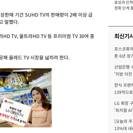
효성과 인적 
장
정화 단계 들
상판매 기간 SUHD TV의 판매량이 2배 이상 급
고 말했다.
최신기
D TV, 울트라HD TV 등 프리미엄 TV 30여 종
포스코퓨처엠
톤 6년 장
공해 올레드 TV 시장을 넓히려 한다.
산업은행 
'지방 이전
한식 프랜
139억으로
LG 회장 
'피지컬 AI
[오늘의 주
13%대 내