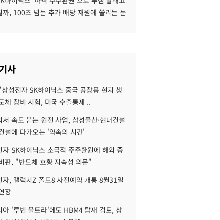
SK하이닉스 '파격 주주환원'으로 투심 달래고
까, 100조 넘는 추가 배당 재원에 쏠리는 눈
 기사
"삼성전자 SK하이닉스 중국 공장용 현지 생
도체 장비 시험, 미국 수출통제 ..
서 속도 붙는 원전 사업, 삼성물산·현대건설
건설에 다가오는 '약속의 시간'
자 SK하이닉스 소극적 주주환원에 해외 증
비판, "반도체 호황 지속성 의문"
자, 갤럭시Z 폴드8 사전예약 개통 8월31일
 연장
아 '루빈 울트라'에도 HBM4 탑재 검토, 삼