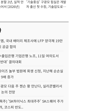
분할 2년, 실적 안
'기술중심' 구광모 힘실은 개발
이사 사장
어서 [2026년]
자 출신 첫 수장, 기술압도로
경쟁력 확보 사활 [2026년]
사
, 국내 배터리 제조사에 LFP 양극재 19만
기 공급 합의
수출입은행 기업은행 노조, 11일 여의도서
 반대' 결의대회
차이즈 놀부 법원에 회생 신청, 지난해 순손실
 9배 증가
구광모 다음 주 젠슨 황 만난다, 실리콘밸리서
' 논의 전망
목주] 'SK하이닉스 최대주주' SK스퀘어 주가
려, 코스피 반도..