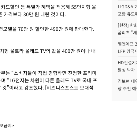
 카드할인 등 특별가 혜택을 적용해 55인치형 올
LIGD&A 
존 가격보다 30만 원 내린 것이다.
포함 유도무
[현장] 한
면모델을 70만 원 할인한 490만 원에 판매한다.
폼리츠 "세
엘앤에프 2
인치형 울트라 올레드 TV의 값을 400만 원이나 내
LFP 양극
HD건설기계
달성 박차
 상무는 “소비자들이 직접 경험하면 진정한 프리미
라며 “LG전자는 차원이 다른 올레드 TV로 국내 프
김보현 대
할 것”이라고 강조했다. [비즈니스포스트 오대석
장 추천 예
배포금지>