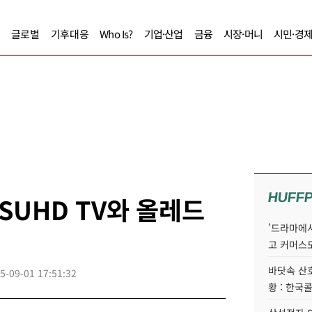
글로벌
기후대응
Who Is?
기업·산업
금융
시장·머니
시민·경
HUFF
SUHD TV와 올레드
'드라마에서
고 커머스
바닷속 산
5-09-01 17:51:32
황 : 한국