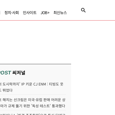
제
정치·사회
인사이트
JOB+
최신뉴스
씨저널
POST
 도시락까지' IP 키운 CJ ENM : 티빙도 웃
도 뛰었다
호 해치는 선크림은 미국·유럽 판매 어려운 상
콜마가 규제 뚫기 위한 '독성 테스트' 통과했다