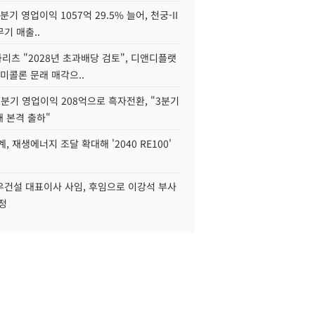
2분기 영업이익 1057억 29.5% 늘어, 천궁-II
기 매출..
화리츠 "2028년 초과배당 검토", 디앤디플랫
미콜론 문래 매각으..
분기 영업이익 208억으로 흑자전환, "3분기
재 본격 출하"
, 재생에너지 조달 확대해 '2040 RE100'
우건설 대표이사 사임, 후임으로 이강석 부사
정