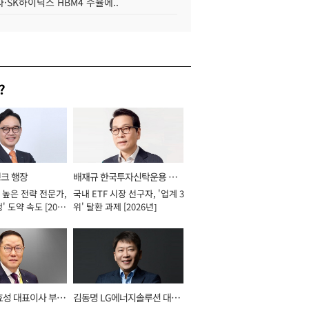
·SK하이닉스 HBM4 수율에..
?
뱅크 행장
배재규 한국투자신탁운용 대
 높은 전략 전문가,
국내 ETF 시장 선구자, '업계 3
표이사 사장
' 도약 속도 [2026
위' 탈환 과제 [2026년]
효성 대표이사 부회
김동명 LG에너지솔루션 대표