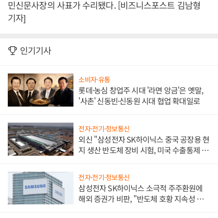
민신문사장의 사표가 수리됐다. [비즈니스포스트 김남형
기자]
인기기사
소비자·유통
롯데·농심 창업주 시대 '라면 앙금'은 옛말,
'사촌' 신동빈·신동원 시대 협업 확대일로
전자·전기·정보통신
외신 "삼성전자 SK하이닉스 중국 공장용 현
지 생산 반도체 장비 시험, 미국 수출통제 대
비"
전자·전기·정보통신
삼성전자 SK하이닉스 소극적 주주환원에
해외 증권가 비판, "반도체 호황 지속성 의
문"