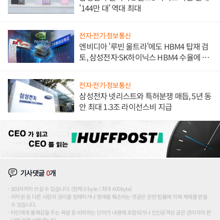
'144만 대' 역대 최대
전자·전기·정보통신
엔비디아 '루빈 울트라'에도 HBM4 탑재 검
토, 삼성전자·SK하이닉스 HBM4 수율에 주
도권 갈린다
전자·전기·정보통신
삼성전자 넷리스트와 특허분쟁 매듭, 5년 동
안 최대 1.3조 라이선스비 지급
기사댓글
0
개
200자까지 쓰실 수 있습니다. (현재 0 byte / 최대 400byte)
저작권 등 다른 사람의 권리를 침해하거나 명예를 훼손하는 댓글은 관련 법률에 의해 제재를 받을
수 있습니다.
타인에게 불쾌감을 주는 욕설 등 비하하는 단어가 내용에 포함되거나 인신공격성 글은 관리자의 판
단에 의해 삭제 합니다.