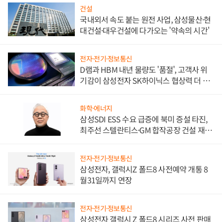
건설
국내외서 속도 붙는 원전 사업, 삼성물산·현
대건설·대우건설에 다가오는 '약속의 시간'
전자·전기·정보통신
D램과 HBM 내년 물량도 '품절', 고객사 위
기감이 삼성전자 SK하이닉스 협상력 더 키
워
화학·에너지
삼성SDI ESS 수요 급증에 북미 증설 타진,
최주선 스텔란티스·GM 합작공장 건설 재추
진하나
전자·전기·정보통신
삼성전자, 갤럭시Z 폴드8 사전예약 개통 8
월31일까지 연장
전자·전기·정보통신
삼성전자 갤럭시 Z 폴드8 시리즈 사전 판매