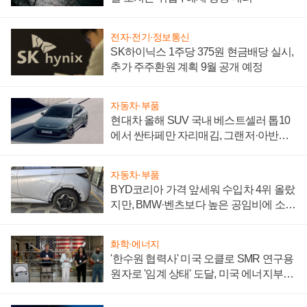
전자·전기·정보통신
SK하이닉스 1주당 375원 현금배당 실시,
추가 주주환원 계획 9월 공개 예정
자동차·부품
현대차 올해 SUV 국내 베스트셀러 톱10
에서 싼타페만 자리매김, 그랜저·아반떼
'세단 쌍끌이'로 내수 방어
자동차·부품
BYD코리아 가격 앞세워 수입차 4위 올랐
지만, BMW·벤츠보다 높은 공임비에 소비
자 불만 폭발
화학·에너지
'한수원 협력사' 미국 오클로 SMR 연구용
원자로 '임계 상태' 도달, 미국 에너지부
"중요한 이정표"