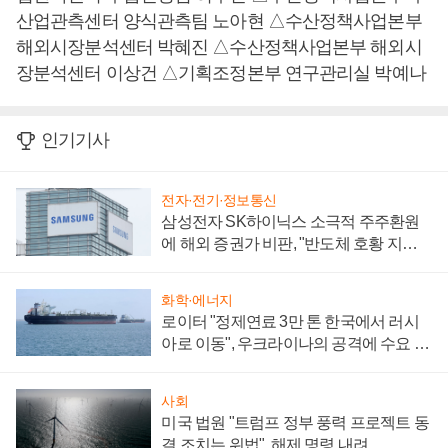
산업관측센터 양식관측팀 노아현 △수산정책사업본부
해외시장분석센터 박혜진 △수산정책사업본부 해외시
장분석센터 이상건 △기획조정본부 연구관리실 박예나
인기기사
전자·전기·정보통신
삼성전자 SK하이닉스 소극적 주주환원
에 해외 증권가 비판, "반도체 호황 지속
성 의문"
화학·에너지
로이터 "정제연료 3만 톤 한국에서 러시
아로 이동", 우크라이나의 공격에 수요 늘
어
사회
미국 법원 "트럼프 정부 풍력 프로젝트 동
결 조치는 위법", 해제 명령 내려