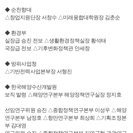
◆ 순천향대
△창업지원단장 서창수 △미래융합대학원장 김춘순
◆ 환경부
실장급 승진 전보 △생활환경정책실장 황석태
국장급 전보 △기후변화정책관 안세창
◆ 방위사업청
△기반전력사업본부장 서형진
◆ 한국해양수산개발원
보직 발령 △해양연구본부 해양정책연구실장 정지호
선임연구위원 승진 △종합정책연구본부 이성우 △해양
연구본부 남정호 △항만연구본부 최상희 △기획조정본
부 김대영