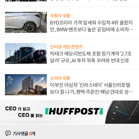
해 종합 로보틱스 기업으로
자동차·부품
BYD코리아 가격 앞세워 수입차 4위 올랐지
만, BMW·벤츠보다 높은 공임비에 소비자
불만 폭발
인터넷·게임·콘텐츠
빅테크 메모리반도체 포함 장기계약 '2.7조
달러' 규모, AI 투자 위축 우려와 반대 신호
소비자·유통
이부진 야심작 '신라스테이' 서울신라호텔
보다 잘 나가, 평택·주문진·해남·건대로 성
장판 더 넓힌다
기사댓글
0
개