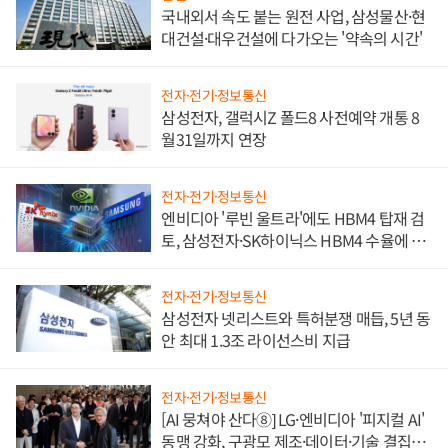
국내외서 속도 붙는 원전 사업, 삼성물산·현
대건설·대우건설에 다가오는 '약속의 시간'
전자·전기·정보통신
삼성전자, 갤럭시Z 폴드8 사전예약 개통 8
월31일까지 연장
전자·전기·정보통신
엔비디아 '루빈 울트라'에도 HBM4 탑재 검
토, 삼성전자·SK하이닉스 HBM4 수율에 주
도권 갈린다
전자·전기·정보통신
삼성전자 넷리스트와 특허분쟁 매듭, 5년 동
안 최대 1.3조 라이선스비 지급
전자·전기·정보통신
[AI 뭉쳐야 산다⑧] LG·엔비디아 '피지컬 AI'
동맹 강화, 구광모 제조·데이터·기술 결집