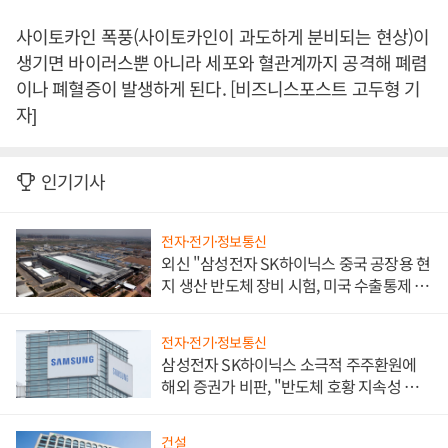
사이토카인 폭풍(사이토카인이 과도하게 분비되는 현상)이
생기면 바이러스뿐 아니라 세포와 혈관계까지 공격해 폐렴
이나 폐혈증이 발생하게 된다. [비즈니스포스트 고두형 기
자]
인기기사
전자·전기·정보통신
외신 "삼성전자 SK하이닉스 중국 공장용 현
지 생산 반도체 장비 시험, 미국 수출통제 대
비"
전자·전기·정보통신
삼성전자 SK하이닉스 소극적 주주환원에
해외 증권가 비판, "반도체 호황 지속성 의
문"
건설