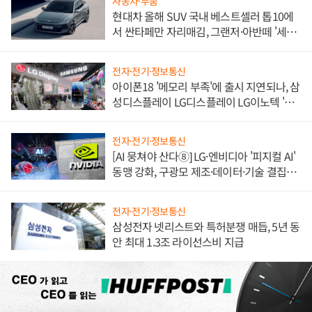
자동차·부품
현대차 올해 SUV 국내 베스트셀러 톱10에
서 싼타페만 자리매김, 그랜저·아반떼 '세단
쌍끌이'로 내수 방어
전자·전기·정보통신
아이폰18 '메모리 부족'에 출시 지연되나, 삼
성디스플레이 LG디스플레이 LG이노텍 '탈
애플' 수익 다각화 속도
전자·전기·정보통신
[AI 뭉쳐야 산다⑧] LG·엔비디아 '피지컬 AI'
동맹 강화, 구광모 제조·데이터·기술 결집
해 종합 로보틱스 기업으로
전자·전기·정보통신
삼성전자 넷리스트와 특허분쟁 매듭, 5년 동
안 최대 1.3조 라이선스비 지급