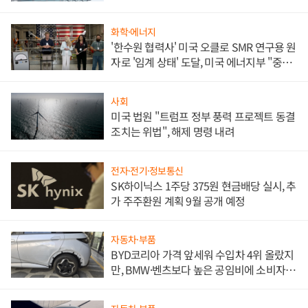
문"
화학·에너지
'한수원 협력사' 미국 오클로 SMR 연구용 원
자로 '임계 상태' 도달, 미국 에너지부 "중요
한 이정표"
사회
미국 법원 "트럼프 정부 풍력 프로젝트 동결
조치는 위법", 해제 명령 내려
전자·전기·정보통신
SK하이닉스 1주당 375원 현금배당 실시, 추
가 주주환원 계획 9월 공개 예정
자동차·부품
BYD코리아 가격 앞세워 수입차 4위 올랐지
만, BMW·벤츠보다 높은 공임비에 소비자
불만 폭발