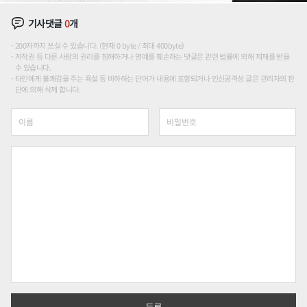
기사댓글
0
개
200자까지 쓰실 수 있습니다. (현재 0 byte / 최대 400byte)
저작권 등 다른 사람의 권리를 침해하거나 명예를 훼손하는 댓글은 관련 법률에 의해 제재를 받을
수 있습니다.
타인에게 불쾌감을 주는 욕설 등 비하하는 단어가 내용에 포함되거나 인신공격성 글은 관리자의 판
단에 의해 삭제 합니다.