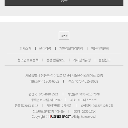
PC버전
회사소개
윤리강령
개인정보처리방침
이용자위원회
청소년보호정책
정정·반론보도
기사심의규정
불편신고
서울특별시 성동구 성수일로 39-34 서울숲더스페이스 12층
대표전화 : 1800-6522
팩스 : 070-4015-8658
편집국 : 070-4010-8512
사업본부 : 070-4010-7078
등록번호 : 서울 아 02897
제호 : 비즈니스포스트
등록일: 2013.11.13
발행·편집인 : 강석운
발행일자: 2013년 12월 2일
청소년보호책임자 : 강석운
ISSN : 2636-171X
Copyright ⓒ
B
USINESSPOST
. All rights reserved.