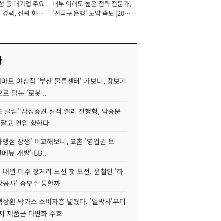
성 등 대기업 주요
내부 이해도 높은 전략 전문가,
 경력, 신뢰 회복
'전국구 은행' 도약 속도 [2026
[2026년]
년]
사
데마트 야심작 '부산 물류센터' 가보니, 장보기
로 담는 '로봇 ..
조 클럽' 삼성증권 실적 랠리 진행형, 박종문
 달고 연임 향한다
가맹점 상생' 비교해보니, 교촌 '영업권 보
신메뉴 개발'·BB..
내년 미주 장거리 노선 첫 도전, 윤철민 '하
항공사' 승부수 통할까
백상환 박카스 소비자층 넓혔다, '얼박사'부터
지 제품군 다변화 주효