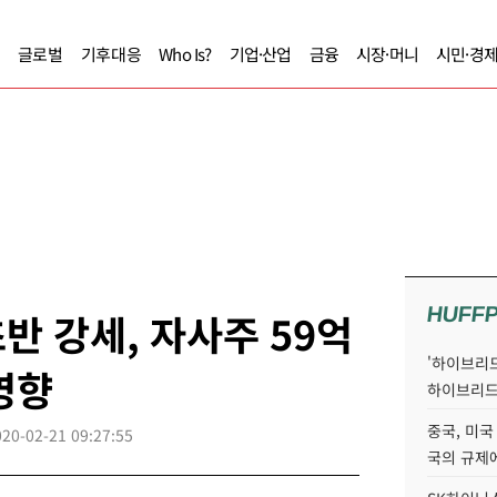
글로벌
기후대응
Who Is?
기업·산업
금융
시장·머니
시민·경
HUFF
반 강세, 자사주 59억
'하이브리드
영향
하이브리드
중국, 미국
020-02-21 09:27:55
국의 규제에