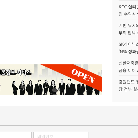
KCC 실리
진 수익성 
케빈 워시의
부의 압박
SK하이닉스
'N% 성과
신한저축은
금융 이어 
강원랜드 정
장 정부 