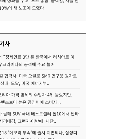
에 성과급 두고 '노조 통합' 움직임, 사흘 만
10%이 새 노조에 모였다
 기사
 "정제연료 3만 톤 한국에서 러시아로 이
 우크라이나의 공격에 수요 늘어
원 협력사' 미국 오클로 SMR 연구용 원자로
 상태' 도달, 미국 에너지부..
코리아 가격 앞세워 수입차 4위 올랐지만,
·벤츠보다 높은 공임비에 소비자 ..
 올해 SUV 국내 베스트셀러 톱10에서 싼타
자리매김, 그랜저·아반떼 '세단..
18 '메모리 부족'에 출시 지연되나, 삼성디