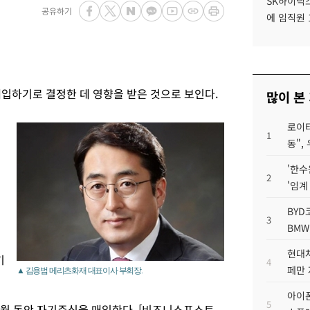
SK하이닉스
공유하기
에 임직원 
매입하기로 결정한 데 영향을 받은 것으로 보인다.
많이 본
로이터
1
동",
'한수
2
'임계
BYD
3
BMW
현대차
기
4
페만 
▲ 김용범 메리츠화재 대표이사 부회장.
아이폰
5
개월 동안 자기주식을 매입한다. [비즈니스포스트