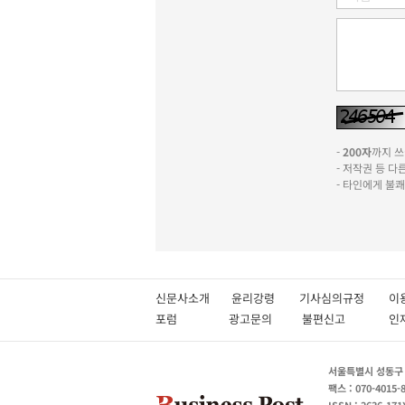
-
200자
까지 쓰실
- 저작권 등 
- 타인에게 불
신문사소개
윤리강령
기사심의규정
이
포럼
광고문의
불편신고
서울특별시 성동구 성
팩스 : 070-4015-
ISSN : 2636-171