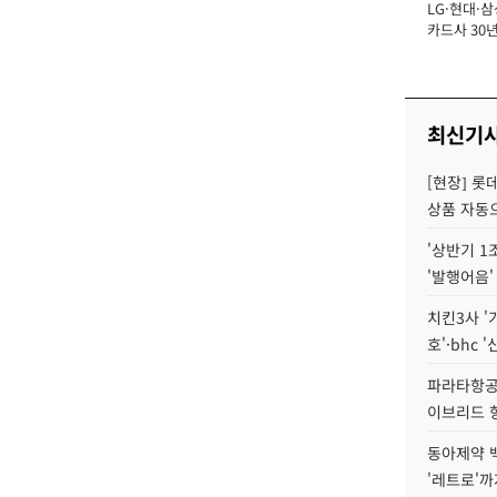
LG·현대·삼
장
카드사 30년
에 '초집중' 
최신기
[현장] 롯
상품 자동으
'상반기 1
'발행어음'
치킨3사 '
호'·bhc '
파라타항공 
이브리드 
동아제약 
'레트로'까