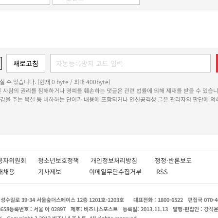
 수 있습니다. (현재 0 byte / 최대 400byte)
다른 사람의 권리를 침해하거나 명예를 훼손하는 댓글은 관련 법률에 의해 제재를 받을 수 있습니
쾌감을 주는 욕설 등 비하하는 단어가 내용에 포함되거나 인신공격성 글은 관리자의 판단에 의해
용자위원회
청소년보호정책
개인정보처리방침
정정·반론보도
인재채용
기사제보
이메일무단수집거부
RSS
수일로 39-34 서울숲더스페이스 12층 1201호-1203호
대표전화 : 1800-6522
편집국 070-4
8658
등록번호 : 서울 아 02897
제호: 비즈니스포스트
등록일: 2013.11.13
발행·편집인 : 강석
X
Copyright ? 2013 비즈니스포스트. All rights reserved.