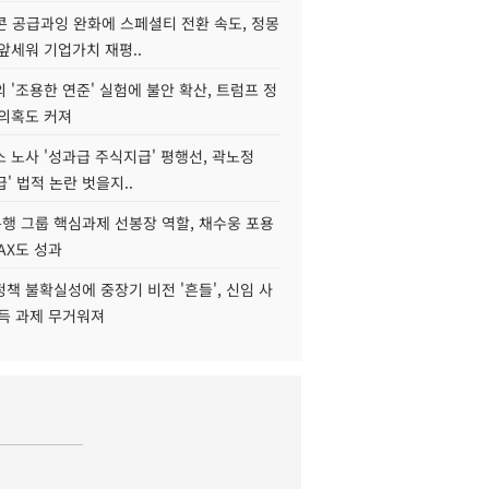
콘 공급과잉 완화에 스페셜티 전환 속도, 정몽
앞세워 기업가치 재평..
 '조용한 연준' 실험에 불안 확산, 트럼프 정
 의혹도 커져
 노사 '성과급 주식지급' 평행선, 곽노정
급' 법적 논란 벗을지..
행 그룹 핵심과제 선봉장 역할, 채수웅 포용
AX도 성과
책 불확실성에 중장기 비전 '흔들', 신임 사
설득 과제 무거워져