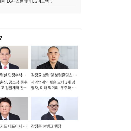
이 LG디스플레이 LG이노텍 '..
?
통령실 민정수석비
김정균 보령 및 보령홀딩스 대
 출신, 공소청·중수
제약업계의 젊은 오너 3세 경
표이사 사장
두고 검찰개혁 완수
영자, 미래 먹거리 '우주와 헬
년]
스케어' 공들여 [2026년]
카드 대표이사 사
강정훈 iM뱅크 행장