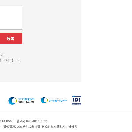
등록
다.
 삭제 합니다.
010-8510
광고국 070-4010-8511
운
발행일자: 2013년 12월 2일
청소년보호책임자 : 박상유