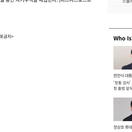
스플레
배포금지>
Who Is
한찬식 대
'정통 검사'
서관
청 출범 앞
맡아 [2026
정상호 롯데