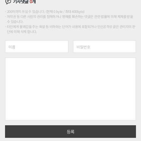
기사댓글
0
개
200자까지 쓰실 수 있습니다. (현재 0 byte / 최대 400byte)
저작권 등 다른 사람의 권리를 침해하거나 명예를 훼손하는 댓글은 관련 법률에 의해 제재를 받을
수 있습니다.
타인에게 불쾌감을 주는 욕설 등 비하하는 단어가 내용에 포함되거나 인신공격성 글은 관리자의 판
단에 의해 삭제 합니다.