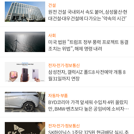
건설
원전 건설 국내외서 속도 붙어, 삼성물산·현
대건설·대우건설에 다가오는 '약속의 시간'
사회
미국 법원 "트럼프 정부 풍력 프로젝트 동결
조치는 위법", 해제 명령 내려
전자·전기·정보통신
삼성전자, 갤럭시Z 폴드8 사전예약 개통 8
월31일까지 연장
자동차·부품
BYD코리아 가격 앞세워 수입차 4위 올랐지
만, BMW·벤츠보다 높은 공임비에 소비자
불만 폭발
전자·전기·정보통신
SK하이닉스 1주당 375원 현금배당 실시, 추