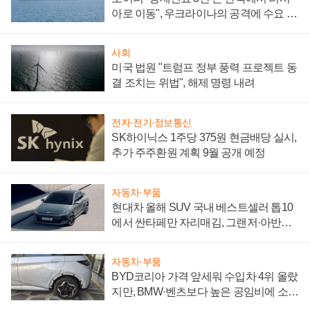
아로 이동", 우크라이나의 공격에 수요 늘
어
사회
미국 법원 "트럼프 정부 풍력 프로젝트 동
결 조치는 위법", 해제 명령 내려
전자·전기·정보통신
SK하이닉스 1주당 375원 현금배당 실시,
추가 주주환원 계획 9월 공개 예정
자동차·부품
현대차 올해 SUV 국내 베스트셀러 톱10
에서 싼타페만 자리매김, 그랜저·아반떼
'세단 쌍끌이'로 내수 방어
자동차·부품
BYD코리아 가격 앞세워 수입차 4위 올랐
지만, BMW·벤츠보다 높은 공임비에 소비
자 불만 폭발