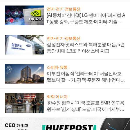
전자·전기·정보통신
[AI 뭉쳐야 산다⑧] LG·엔비디아 '피지컬 A
I' 동맹 강화, 구광모 제조·데이터·기술 결
집해 종합 로보틱스 기업으로
전자·전기·정보통신
삼성전자 넷리스트와 특허분쟁 매듭, 5년
동안 최대 1.3조 라이선스비 지급
소비자·유통
이부진 야심작 '신라스테이' 서울신라호
텔보다 잘 나가, 평택·주문진·해남·건대로
성장판 더 넓힌다
화학·에너지
'한수원 협력사' 미국 오클로 SMR 연구용
원자로 '임계 상태' 도달, 미국 에너지부
"중요한 이정표"