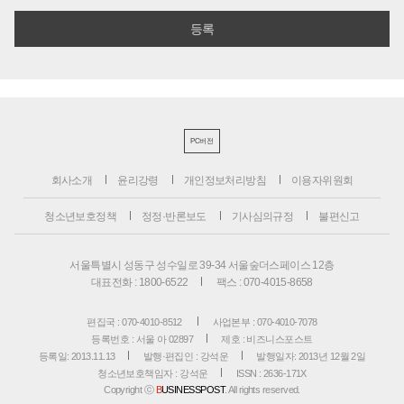
PC버전
회사소개
윤리강령
개인정보처리방침
이용자위원회
청소년보호정책
정정·반론보도
기사심의규정
불편신고
서울특별시 성동구 성수일로 39-34 서울숲더스페이스 12층
대표전화 : 1800-6522
팩스 : 070-4015-8658
편집국 : 070-4010-8512
사업본부 : 070-4010-7078
등록번호 : 서울 아 02897
제호 : 비즈니스포스트
등록일: 2013.11.13
발행·편집인 : 강석운
발행일자: 2013년 12월 2일
청소년보호책임자 : 강석운
ISSN : 2636-171X
Copyright ⓒ
B
USINESSPOST
. All rights reserved.