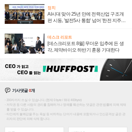
정치
AI시대 맞아 25년 만에 전력산업 구조개
편 시동, '발전5사 통합' 넘어 '한전 지주사'
재편론도
데스크 리포트
[데스크리포트 8월] 무더운 입추에 든 생
각, 제약바이오 하반기 훈풍 기대한다
기사댓글
0
개
200자까지 쓰실 수 있습니다. (현재 0 byte / 최대 400byte)
저작권 등 다른 사람의 권리를 침해하거나 명예를 훼손하는 댓글은 관련 법률에 의해 제재
를 받을 수 있습니다.
타인에게 불쾌감을 주는 욕설 등 비하하는 단어가 내용에 포함되거나 인신공격성 글은 관
리자의 판단에 의해 삭제 합니다.