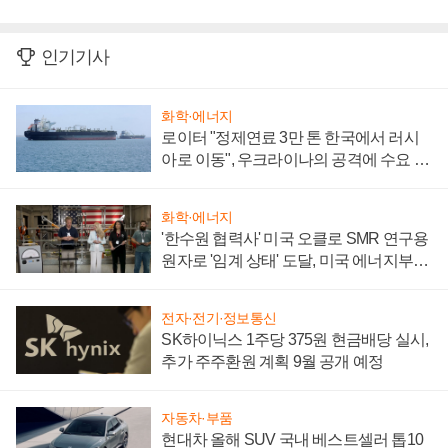
인기기사
화학·에너지
로이터 "정제연료 3만 톤 한국에서 러시
아로 이동", 우크라이나의 공격에 수요 늘
어
화학·에너지
'한수원 협력사' 미국 오클로 SMR 연구용
원자로 '임계 상태' 도달, 미국 에너지부
"중요한 이정표"
전자·전기·정보통신
SK하이닉스 1주당 375원 현금배당 실시,
추가 주주환원 계획 9월 공개 예정
자동차·부품
현대차 올해 SUV 국내 베스트셀러 톱10