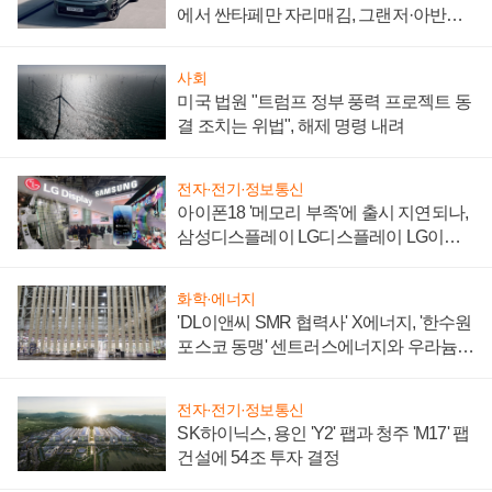
에서 싼타페만 자리매김, 그랜저·아반떼
'세단 쌍끌이'로 내수 방어
사회
미국 법원 "트럼프 정부 풍력 프로젝트 동
결 조치는 위법", 해제 명령 내려
전자·전기·정보통신
아이폰18 '메모리 부족'에 출시 지연되나,
삼성디스플레이 LG디스플레이 LG이노
텍 '탈애플' 수익 다각화 속도
화학·에너지
'DL이앤씨 SMR 협력사' X에너지, '한수원
포스코 동맹' 센트러스에너지와 우라늄
계약 체결
전자·전기·정보통신
SK하이닉스, 용인 'Y2' 팹과 청주 'M17' 팹
건설에 54조 투자 결정