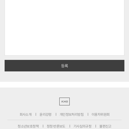
PC버전
회사소개
윤리강령
개인정보처리방침
이용자위원회
청소년보호정책
정정·반론보도
기사심의규정
불편신고