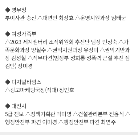
◆ 병무청
부이사관 승진 △대변인 최정효 △운영지원과장 임태군
◆ 여성가족부
△2023 세계잼버리 조직위원회 추진단 팀장 인정숙 △가
족문화과장 양철수 △권익지원과장 유정미 △권익기반과
장 김성철 △직무파견(범정부 성희롱·성폭력 근절 추진 점
검단) 장미경
◆ 디지털타임스
△광고마케팅국장(직대) 장인호
◆ 대전시
5급 전보 △정책기획관 박미영 △건설관리본부 전윤식 △
행정안전부 파견 이미경 △행정안전부 파견 최연주