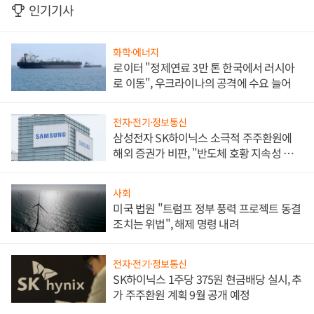
인기기사
화학·에너지
로이터 "정제연료 3만 톤 한국에서 러시아
로 이동", 우크라이나의 공격에 수요 늘어
전자·전기·정보통신
삼성전자 SK하이닉스 소극적 주주환원에
해외 증권가 비판, "반도체 호황 지속성 의
문"
사회
미국 법원 "트럼프 정부 풍력 프로젝트 동결
조치는 위법", 해제 명령 내려
전자·전기·정보통신
SK하이닉스 1주당 375원 현금배당 실시, 추
가 주주환원 계획 9월 공개 예정