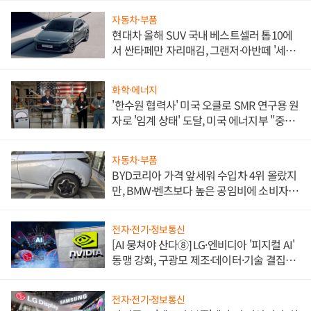
자동차·부품
현대차 올해 SUV 국내 베스트셀러 톱10에
서 싼타페만 자리매김, 그랜저·아반떼 '세단
쌍끌이'로 내수 방어
화학·에너지
'한수원 협력사' 미국 오클로 SMR 연구용 원
자로 '임계 상태' 도달, 미국 에너지부 "중요
한 이정표"
자동차·부품
BYD코리아 가격 앞세워 수입차 4위 올랐지
만, BMW·벤츠보다 높은 공임비에 소비자
불만 폭발
전자·전기·정보통신
[AI 뭉쳐야 산다⑧] LG·엔비디아 '피지컬 AI'
동맹 강화, 구광모 제조·데이터·기술 결집
해 종합 로보틱스 기업으로
전자·전기·정보통신