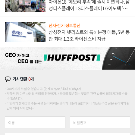
아이폰18 '메모리 부족'에 출시 지연되나, 삼
성디스플레이 LG디스플레이 LG이노텍 '탈
애플' 수익 다각화 속도
전자·전기·정보통신
삼성전자 넷리스트와 특허분쟁 매듭, 5년 동
안 최대 1.3조 라이선스비 지급
기사댓글
0
개
200자까지 쓰실 수 있습니다. (현재 0 byte / 최대 400byte)
저작권 등 다른 사람의 권리를 침해하거나 명예를 훼손하는 댓글은 관련 법률에 의해 제재를 받을
수 있습니다.
타인에게 불쾌감을 주는 욕설 등 비하하는 단어가 내용에 포함되거나 인신공격성 글은 관리자의 판
단에 의해 삭제 합니다.