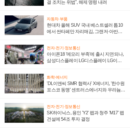
결 조치는 위법", 해제 명령 내려
자동차·부품
현대차 올해 SUV 국내 베스트셀러 톱10
에서 싼타페만 자리매김, 그랜저·아반떼
'세단 쌍끌이'로 내수 방어
전자·전기·정보통신
아이폰18 '메모리 부족'에 출시 지연되나,
삼성디스플레이 LG디스플레이 LG이노
텍 '탈애플' 수익 다각화 속도
화학·에너지
'DL이앤씨 SMR 협력사' X에너지, '한수원
포스코 동맹' 센트러스에너지와 우라늄
계약 체결
전자·전기·정보통신
SK하이닉스, 용인 'Y2' 팹과 청주 'M17' 팹
건설에 54조 투자 결정