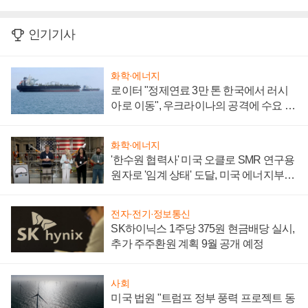
인기기사
화학·에너지
로이터 "정제연료 3만 톤 한국에서 러시
아로 이동", 우크라이나의 공격에 수요 늘
어
화학·에너지
'한수원 협력사' 미국 오클로 SMR 연구용
원자로 '임계 상태' 도달, 미국 에너지부
"중요한 이정표"
전자·전기·정보통신
SK하이닉스 1주당 375원 현금배당 실시,
추가 주주환원 계획 9월 공개 예정
사회
미국 법원 "트럼프 정부 풍력 프로젝트 동