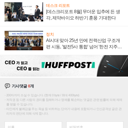
데스크 리포트
[데스크리포트 8월] 무더운 입추에 든 생
각, 제약바이오 하반기 훈풍 기대한다
정치
AI시대 맞아 25년 만에 전력산업 구조개
편 시동, '발전5사 통합' 넘어 '한전 지주사'
재편론도
기사댓글
0
개
200자까지 쓰실 수 있습니다. (현재 0 byte / 최대 400byte)
저작권 등 다른 사람의 권리를 침해하거나 명예를 훼손하는 댓글은 관련 법률에 의해 제재
를 받을 수 있습니다.
타인에게 불쾌감을 주는 욕설 등 비하하는 단어가 내용에 포함되거나 인신공격성 글은 관
리자의 판단에 의해 삭제 합니다.