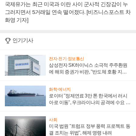
국제유가는 최근 미국과 이란 사이 군사적 긴장감이 누
그러지면서 5거래일 연속 떨어졌다. [비즈니스포스트 차
화영 기자]
인기기사
전자·전기·정보통신
삼성전자 SK하이닉스 소극적 주주환원
에 해외 증권가 비판, "반도체 호황 지속
성 의문"
화학·에너지
로이터 "정제연료 3만 톤 한국에서 러시
아로 이동", 우크라이나의 공격에 수요 늘
어
사회
미국 법원 "트럼프 정부 풍력 프로젝트 동
결 조치는 위법", 해제 명령 내려