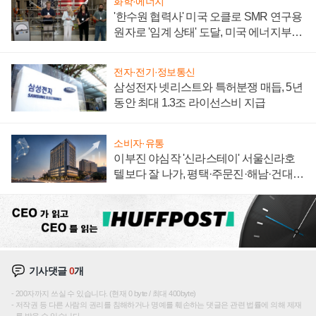
화학·에너지
'한수원 협력사' 미국 오클로 SMR 연구용
원자로 '임계 상태' 도달, 미국 에너지부
"중요한 이정표"
전자·전기·정보통신
삼성전자 넷리스트와 특허분쟁 매듭, 5년
동안 최대 1.3조 라이선스비 지급
소비자·유통
이부진 야심작 '신라스테이' 서울신라호
텔보다 잘 나가, 평택·주문진·해남·건대로
성장판 더 넓힌다
기사댓글
0
개
200자까지 쓰실 수 있습니다. (현재 0 byte / 최대 400byte)
저작권 등 다른 사람의 권리를 침해하거나 명예를 훼손하는 댓글은 관련 법률에 의해 제재
를 받을 수 있습니다.