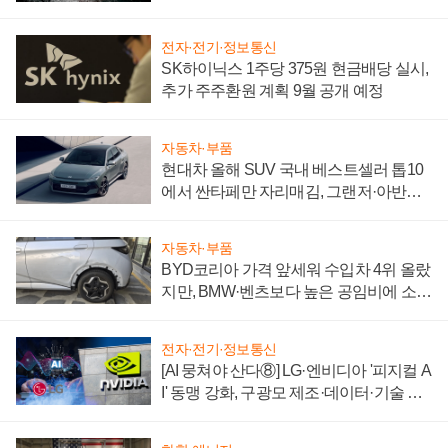
전자·전기·정보통신
SK하이닉스 1주당 375원 현금배당 실시,
추가 주주환원 계획 9월 공개 예정
자동차·부품
현대차 올해 SUV 국내 베스트셀러 톱10
에서 싼타페만 자리매김, 그랜저·아반떼
'세단 쌍끌이'로 내수 방어
자동차·부품
BYD코리아 가격 앞세워 수입차 4위 올랐
지만, BMW·벤츠보다 높은 공임비에 소비
자 불만 폭발
전자·전기·정보통신
[AI 뭉쳐야 산다⑧] LG·엔비디아 '피지컬 A
I' 동맹 강화, 구광모 제조·데이터·기술 결
집해 종합 로보틱스 기업으로