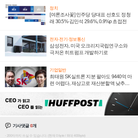
정치
[여론조사꽃] 민주당 당대표 선호도 정청
래 30.5%·김민석 29.6%, 0.9%p 초접전
전자·전기·정보통신
삼성전자, 미국 오크리지국립연구소와
극저온 히트펌프 개발하기로
기업일반
최태원 SK실트론 지분 팔아도 9440억 마
련 어렵다, 재상고로 재산분할액 낮추기
시도하나
기사댓글
0
개
200자까지 쓰실 수 있습니다. (현재 0 byte / 최대 400byte)