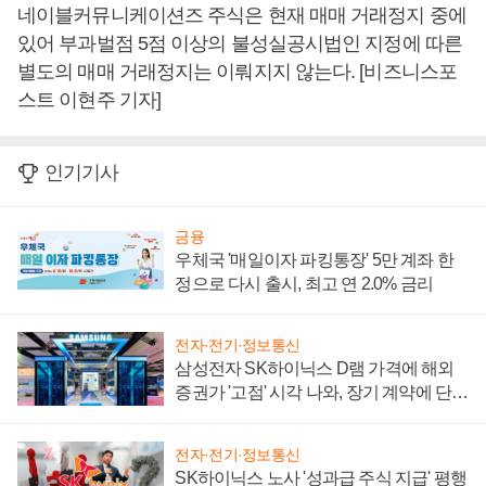
네이블커뮤니케이션즈 주식은 현재 매매 거래정지 중에
있어 부과벌점 5점 이상의 불성실공시법인 지정에 따른
별도의 매매 거래정지는 이뤄지지 않는다. [비즈니스포
스트 이현주 기자]
인기기사
금융
우체국 '매일이자 파킹통장' 5만 계좌 한
정으로 다시 출시, 최고 연 2.0% 금리
전자·전기·정보통신
삼성전자 SK하이닉스 D램 가격에 해외
증권가 '고점' 시각 나와, 장기 계약에 단점
부각
전자·전기·정보통신
SK하이닉스 노사 '성과급 주식 지급' 평행