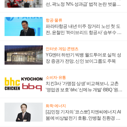
선, 곽노정 'N% 성과급' 법적 논란 벗을지
주목
항공·물류
파라타항공 내년 미주 장거리 노선 첫 도
전, 윤철민 '하이브리드 항공사' 승부수 통
할까
인터넷·게임·콘텐츠
YG엔터 하반기 빅뱅 월드투어로 실적 성
장 증권가 전망, 신인 보이그룹도 주목
소비자·유통
치킨3사 '가맹점 상생' 비교해보니, 교촌
'영업권 보호'·bhc '신메뉴 개발'·BBQ '원가
부담'
화학·에너지
[김민정 기자의 '코스뽀'] 지엔씨에너지 AI
붐에 비상발전기 호황, 안병철 친환경 에
너지 발전전문기업 향한다