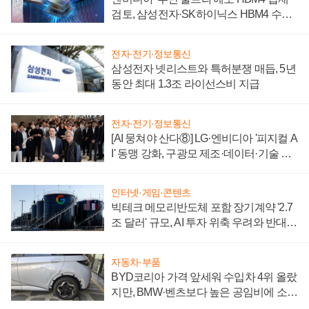
검토, 삼성전자·SK하이닉스 HBM4 수율
에 주도권 갈린다
전자·전기·정보통신
삼성전자 넷리스트와 특허분쟁 매듭, 5년
동안 최대 1.3조 라이선스비 지급
전자·전기·정보통신
[AI 뭉쳐야 산다⑧] LG·엔비디아 '피지컬 A
I' 동맹 강화, 구광모 제조·데이터·기술 결
집해 종합 로보틱스 기업으로
인터넷·게임·콘텐츠
빅테크 메모리반도체 포함 장기계약 '2.7
조 달러' 규모, AI 투자 위축 우려와 반대
신호
자동차·부품
BYD코리아 가격 앞세워 수입차 4위 올랐
지만, BMW·벤츠보다 높은 공임비에 소비
자 불만 폭발