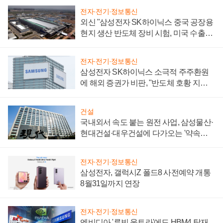
전자·전기·정보통신
외신 "삼성전자 SK하이닉스 중국 공장용
현지 생산 반도체 장비 시험, 미국 수출통
제 대비"
전자·전기·정보통신
삼성전자 SK하이닉스 소극적 주주환원
에 해외 증권가 비판, "반도체 호황 지속
성 의문"
건설
국내외서 속도 붙는 원전 사업, 삼성물산·
현대건설·대우건설에 다가오는 '약속의
시간'
전자·전기·정보통신
삼성전자, 갤럭시Z 폴드8 사전예약 개통
8월31일까지 연장
전자·전기·정보통신
엔비디아 '루빈 울트라'에도 HBM4 탑재