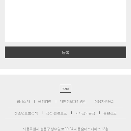
PC버전
회사소개
윤리강령
개인정보처리방침
이용자위원회
청소년보호정책
정정·반론보도
기사심의규정
불편신고
서울특별시 성동구 성수일로 39-34 서울숲더스페이스 12층