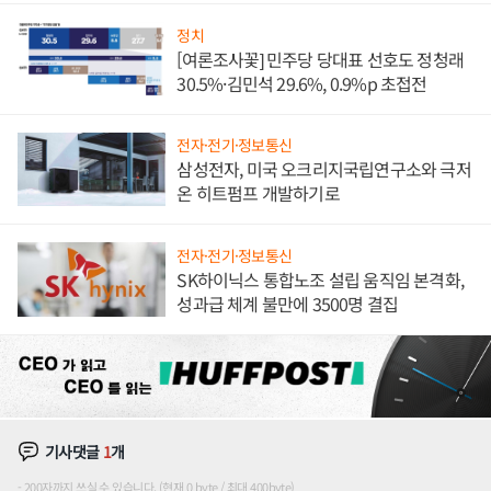
정치
[여론조사꽃] 민주당 당대표 선호도 정청래
30.5%·김민석 29.6%, 0.9%p 초접전
전자·전기·정보통신
삼성전자, 미국 오크리지국립연구소와 극저
온 히트펌프 개발하기로
전자·전기·정보통신
SK하이닉스 통합노조 설립 움직임 본격화,
성과급 체계 불만에 3500명 결집
기사댓글
1
개
200자까지 쓰실 수 있습니다. (현재 0 byte / 최대 400byte)