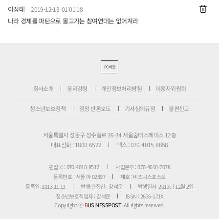
이정태
2019-12-13 01:01:18
나라 경제를 파탄으로 몰고가는 참여연대는 없어져라
PC버전
회사소개
윤리강령
개인정보처리방침
이용자위원회
청소년보호정책
정정·반론보도
기사심의규정
불편신고
서울특별시 성동구 성수일로 39-34 서울숲더스페이스 12층
대표전화 : 1800-6522
팩스 : 070-4015-8658
편집국 : 070-4010-8512
사업본부 : 070-4010-7078
등록번호 : 서울 아 02897
제호 : 비즈니스포스트
등록일: 2013.11.13
발행·편집인 : 강석운
발행일자: 2013년 12월 2일
청소년보호책임자 : 강석운
ISSN : 2636-171X
Copyright ⓒ
B
USINESSPOST
. All rights reserved.