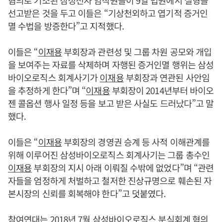
혐의로 기소된 삼성전자 임직원들이 9일 법원에서 실형을
선고받은 것을 두고 이들은 “기상천외하고 엽기적 증거인
멸 수법을 방증한다”고 지적했다.
이들은 “
이재용
부회장과 관련성 및 그룹 차원 공모와 개입
을 보여주는 자료를 삭제하며 자행된 증거인멸 행위는 삼성
바이오로직스 회계사기가
이재용
부회장과 연관된 사안임
을 추정하게 한다”며 “
이재용
부회장이 2014년부터 바이오
젠 콜옵션 행사 일정 등을 보고 받은 사실도 드러났다”고 말
했다.
이들은 “
이재용
부회장의 경영권 승계 등 사적 이해관계를
위해 이루어진 삼성바이오로직스 회계사기는 그룹 총수인
이재용
부회장의 지시 아래 이뤄질 수밖에 없었다”며 “관련
자들을 엄정하게 처벌하고 철저한 진상규명으로 훼손된 자
본시장의 신뢰를 회복해야 한다”고 덧붙였다.
참여연대는 2018년 7월 삼성바이오로직스 분식회계 혐의