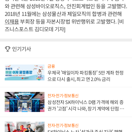
와 관련해 삼성바이오로직스, 안진회계법인 등을 고발했다.
2018년 11월에는 삼성물산과 제일모직의 합병과 관련해
이재용
부회장 등을 자본시장법 위반행위로 고발했다. [비
즈니스포스트 김디모데 기자]
인기기사
금융
우체국 '매일이자 파킹통장' 5만 계좌 한정
으로 다시 출시, 최고 연 2.0% 금리
전자·전기·정보통신
삼성전자 SK하이닉스 D램 가격에 해외 증
권가 '고점' 시각 나와, 장기 계약에 단점 부
각
전자·전기·정보통신
SK하이닉스 노사 '성과급 주식 지급' 평행