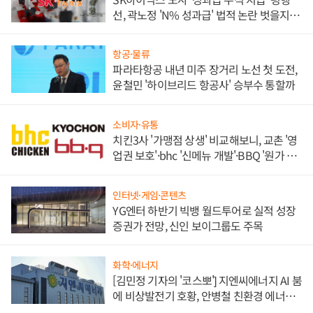
선, 곽노정 'N% 성과급' 법적 논란 벗을지 주
목
항공·물류
파라타항공 내년 미주 장거리 노선 첫 도전,
윤철민 '하이브리드 항공사' 승부수 통할까
소비자·유통
치킨3사 '가맹점 상생' 비교해보니, 교촌 '영
업권 보호'·bhc '신메뉴 개발'·BBQ '원가 부
담'
인터넷·게임·콘텐츠
YG엔터 하반기 빅뱅 월드투어로 실적 성장
증권가 전망, 신인 보이그룹도 주목
화학·에너지
[김민정 기자의 '코스뽀'] 지엔씨에너지 AI 붐
에 비상발전기 호황, 안병철 친환경 에너지
발전전문기업 향한다