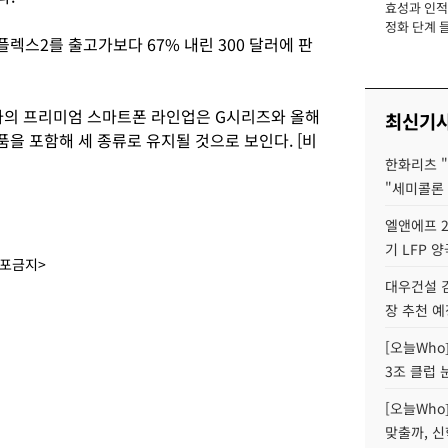
효성과 인적 
장
정화 단계 들
렉스2를 출고가보다 67% 내린 300 달러에 판
자의 프리미엄 스마트폰 라인업은 G시리즈와 올해
최신기
을 포함해 세 종류로 유지될 것으로 보인다. [비
한화리츠 "
"세미콜론
엘앤에프 2
기 LFP 
배포금지>
대우건설 
장 추천 예
[오늘Who
3조 클럽 
[오늘Who
맞출까, 