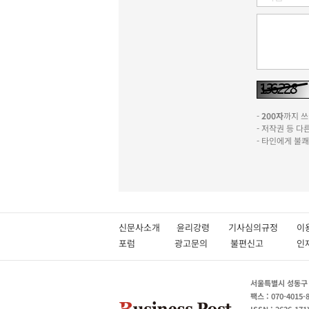
-
200자
까지 쓰실
- 저작권 등 
- 타인에게 불
신문사소개
윤리강령
기사심의규정
이
포럼
광고문의
불편신고
서울특별시 성동구 성
팩스 : 070-4015-
ISSN : 2636-171