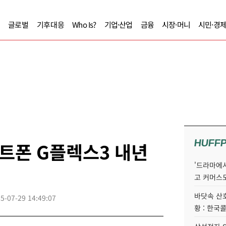
글로벌
기후대응
Who Is?
기업·산업
금융
시장·머니
시민·경
HUFF
마트폰 G플렉스3 내년
'드라마에서
고 커머스
바닷속 산
5-07-29 14:49:07
황 : 한국