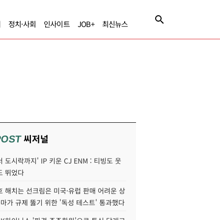
제
정치·사회
인사이트
JOB+
최신뉴스
씨저널
POST
 도시락까지' IP 키운 CJ ENM : 티빙도 웃
도 뛰었다
호 해치는 선크림은 미국·유럽 판매 어려운 상
콜마가 규제 뚫기 위한 '독성 테스트' 통과했다