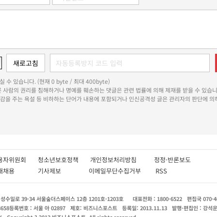
 수 있습니다. (현재 0 byte / 최대 400byte)
다른 사람의 권리를 침해하거나 명예를 훼손하는 댓글은 관련 법률에 의해 제재를 받을 수 있습니
쾌감을 주는 욕설 등 비하하는 단어가 내용에 포함되거나 인신공격성 글은 관리자의 판단에 의해
용자위원회
청소년보호정책
개인정보처리방침
정정·반론보도
인재채용
기사제보
이메일무단수집거부
RSS
수일로 39-34 서울숲더스페이스 12층 1201호-1203호
대표전화 : 1800-6522
편집국 070-4
8658
등록번호 : 서울 아 02897
제호: 비즈니스포스트
등록일: 2013.11.13
발행·편집인 : 강석
X
Copyright ? 2013 비즈니스포스트. All rights reserved.