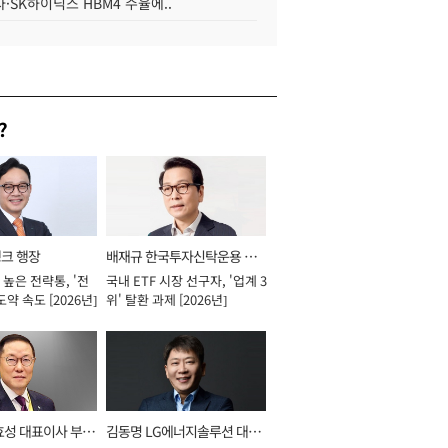
·SK하이닉스 HBM4 수율에..
?
뱅크 행장
배재규 한국투자신탁운용 대
높은 전략통, '전
국내 ETF 시장 선구자, '업계 3
표이사 사장
도약 속도 [2026년]
위' 탈환 과제 [2026년]
효성 대표이사 부회
김동명 LG에너지솔루션 대표