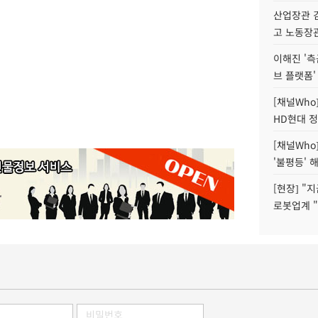
산업장관 김
고 노동장
이해진 '측
브 플랫폼'
[채널Who
HD현대 정
[채널Who
'불평등' 
[현장] "
로봇업계 "