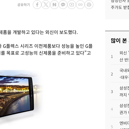
삼성전자 
공유하기
주가도 받칠
제품을 개발하고 있다는 외신이 보도했다.
많이 본
가 G플렉스 시리즈 이전제품보다 성능을 높인 G플
출시를 목표로 고성능의 신제품을 준비하고 있다”고
외신 
1
산 반
국내외
2
·대우
삼성전
3
까지
삼성전
4
권가 
엔비디
5