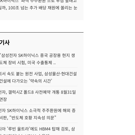
SK하이닉스 '파격 주주환원'으로 투심 달래고
까, 100조 넘는 추가 배당 재원에 쏠리는 눈
 기사
"삼성전자 SK하이닉스 중국 공장용 현지 생
도체 장비 시험, 미국 수출통제 ..
서 속도 붙는 원전 사업, 삼성물산·현대건설
건설에 다가오는 '약속의 시간'
자, 갤럭시Z 폴드8 사전예약 개통 8월31일
 연장
자 SK하이닉스 소극적 주주환원에 해외 증
비판, "반도체 호황 지속성 의문"
아 '루빈 울트라'에도 HBM4 탑재 검토, 삼