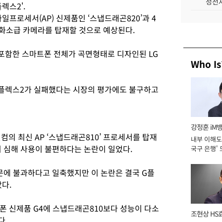
성전자
렉스2'.
일프로세서(AP) 신제품인 ‘스냅드래곤820’과 4
만 화소급 카메라를 탑재할 것으로 예상된다.
포함한 스마트폰 전체가 곡면형태로 디자인된 LG
Who Is
G플렉스2가 실패했다는 시장의 평가에도 불구하고
강정훈 iM
컴의 최신 AP ‘스냅드래곤810’ 프로세서를 탑재
내부 이해도 
 심해 사용이 불편하다는 논란이 일었다.
국구 은행' 
문에 불과하다고 일축했지만 이 논란은 결국 G플
다.
폰 신제품 G4에 스냅드래곤810보다 성능이 다소
조현상 HS
다.