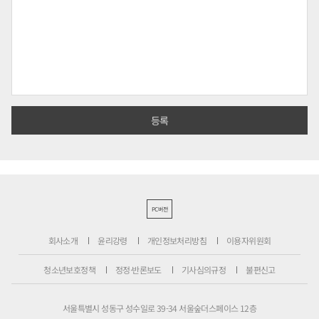
PC버전
회사소개
윤리강령
개인정보처리방침
이용자위원회
청소년보호정책
정정·반론보도
기사심의규정
불편신고
서울특별시 성동구 성수일로 39-34 서울숲더스페이스 12층