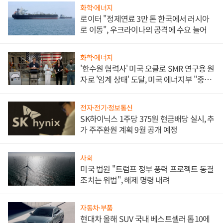
화학·에너지
로이터 "정제연료 3만 톤 한국에서 러시아
로 이동", 우크라이나의 공격에 수요 늘어
화학·에너지
'한수원 협력사' 미국 오클로 SMR 연구용 원
자로 '임계 상태' 도달, 미국 에너지부 "중요
한 이정표"
전자·전기·정보통신
SK하이닉스 1주당 375원 현금배당 실시, 추
가 주주환원 계획 9월 공개 예정
사회
미국 법원 "트럼프 정부 풍력 프로젝트 동결
조치는 위법", 해제 명령 내려
자동차·부품
현대차 올해 SUV 국내 베스트셀러 톱10에