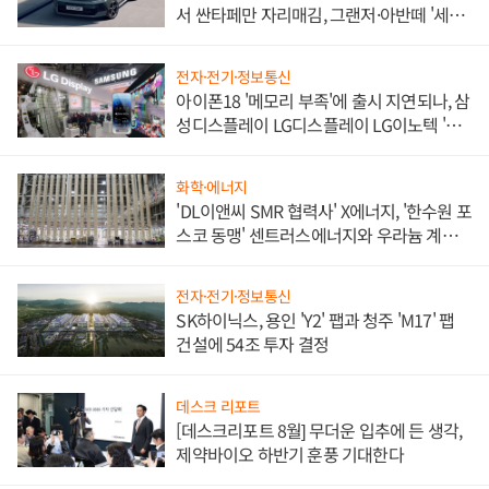
서 싼타페만 자리매김, 그랜저·아반떼 '세단
쌍끌이'로 내수 방어
전자·전기·정보통신
아이폰18 '메모리 부족'에 출시 지연되나, 삼
성디스플레이 LG디스플레이 LG이노텍 '탈
애플' 수익 다각화 속도
화학·에너지
'DL이앤씨 SMR 협력사' X에너지, '한수원 포
스코 동맹' 센트러스에너지와 우라늄 계약
체결
전자·전기·정보통신
SK하이닉스, 용인 'Y2' 팹과 청주 'M17' 팹
건설에 54조 투자 결정
데스크 리포트
[데스크리포트 8월] 무더운 입추에 든 생각,
제약바이오 하반기 훈풍 기대한다