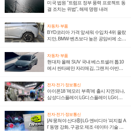
미국 법원 "트럼프 정부 풍력 프로젝트 동
결 조치는 위법", 해제 명령 내려
자동차·부품
BYD코리아 가격 앞세워 수입차 4위 올랐
지만, BMW·벤츠보다 높은 공임비에 소비
자 불만 폭발
자동차·부품
현대차 올해 SUV 국내 베스트셀러 톱10
에서 싼타페만 자리매김, 그랜저·아반떼
'세단 쌍끌이'로 내수 방어
전자·전기·정보통신
아이폰18 '메모리 부족'에 출시 지연되나,
삼성디스플레이 LG디스플레이 LG이노
텍 '탈애플' 수익 다각화 속도
전자·전기·정보통신
[AI 뭉쳐야 산다⑧] LG·엔비디아 '피지컬 A
I' 동맹 강화, 구광모 제조·데이터·기술 결