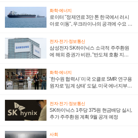
화학·에너지
로이터 "정제연료 3만 톤 한국에서 러시
아로 이동", 우크라이나의 공격에 수요 늘
어
전자·전기·정보통신
삼성전자 SK하이닉스 소극적 주주환원
에 해외 증권가 비판, "반도체 호황 지속
성 의문"
화학·에너지
'한수원 협력사' 미국 오클로 SMR 연구용
원자로 '임계 상태' 도달, 미국 에너지부
"중요한 이정표"
전자·전기·정보통신
SK하이닉스 1주당 375원 현금배당 실시,
추가 주주환원 계획 9월 공개 예정
사회