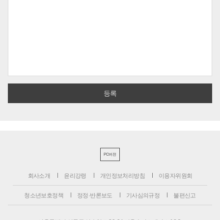
PC버전
회사소개
윤리강령
개인정보처리방침
이용자위원회
청소년보호정책
정정·반론보도
기사심의규정
불편신고