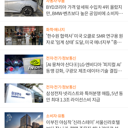
자동차·부품
BYD코리아 가격 앞세워 수입차 4위 올랐지
만, BMW·벤츠보다 높은 공임비에 소비자
불만 폭발
화학·에너지
'한수원 협력사' 미국 오클로 SMR 연구용 원
자로 '임계 상태' 도달, 미국 에너지부 "중요
한 이정표"
전자·전기·정보통신
[AI 뭉쳐야 산다⑧] LG·엔비디아 '피지컬 AI'
동맹 강화, 구광모 제조·데이터·기술 결집
해 종합 로보틱스 기업으로
전자·전기·정보통신
삼성전자 넷리스트와 특허분쟁 매듭, 5년 동
안 최대 1.3조 라이선스비 지급
소비자·유통
이부진 야심작 '신라스테이' 서울신라호텔