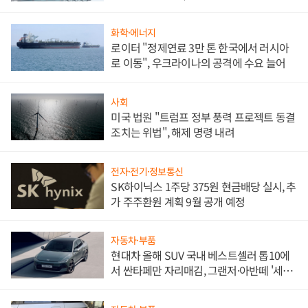
문"
화학·에너지
로이터 "정제연료 3만 톤 한국에서 러시아
로 이동", 우크라이나의 공격에 수요 늘어
사회
미국 법원 "트럼프 정부 풍력 프로젝트 동결
조치는 위법", 해제 명령 내려
전자·전기·정보통신
SK하이닉스 1주당 375원 현금배당 실시, 추
가 주주환원 계획 9월 공개 예정
자동차·부품
현대차 올해 SUV 국내 베스트셀러 톱10에
서 싼타페만 자리매김, 그랜저·아반떼 '세단
쌍끌이'로 내수 방어