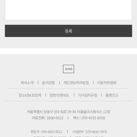
PC버전
회사소개
윤리강령
개인정보처리방침
이용자위원회
청소년보호정책
정정·반론보도
기사심의규정
불편신고
서울특별시 성동구 성수일로 39-34 서울숲더스페이스 12층
대표전화 : 1800-6522
팩스 : 070-4015-8658
편집국 : 070-4010-8512
사업본부 : 070-4010-7078