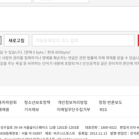
 수 있습니다. (현재 0 byte / 최대 400byte)
다른 사람의 권리를 침해하거나 명예를 훼손하는 댓글은 관련 법률에 의해 제재를 받을 수 있습니
쾌감을 주는 욕설 등 비하하는 단어가 내용에 포함되거나 인신공격성 글은 관리자의 판단에 의해
용자위원회
청소년보호정책
개인정보처리방침
정정·반론보도
인재채용
기사제보
이메일무단수집거부
RSS
수일로 39-34 서울숲더스페이스 12층 1201호-1203호
대표전화 : 1800-6522
편집국 070-4
8658
등록번호 : 서울 아 02897
제호: 비즈니스포스트
등록일: 2013.11.13
발행·편집인 : 강석
X
Copyright ? 2013 비즈니스포스트. All rights reserved.