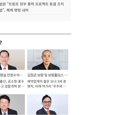
법원 "트럼프 정부 풍력 프로젝트 동결 조치
법", 해제 명령 내려
?
통령실 민정수석비
김정균 보령 및 보령홀딩스 대
 출신, 공소청·중수
제약업계의 젊은 오너 3세 경
표이사 사장
두고 검찰개혁 완수
영자, 미래 먹거리 '우주와 헬
년]
스케어' 공들여 [2026년]