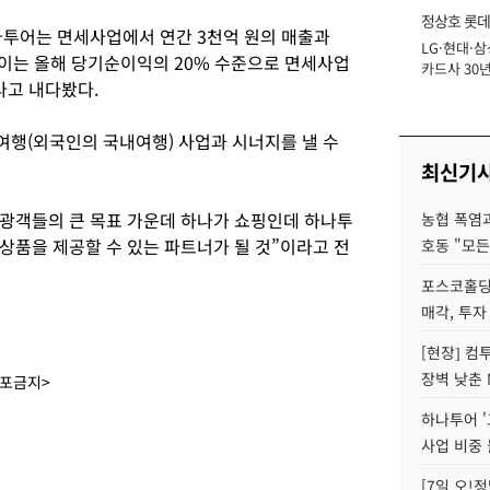
정상호 롯데
나투어는 면세사업에서 연간 3천억 원의 매출과
LG·현대·삼
장
“이는 올해 당기순이익의 20% 수준으로 면세사업
카드사 30년
라고 내다봤다.
에 '초집중' 
행(외국인의 국내여행) 사업과 시너지를 낼 수
최신기
관광객들의 큰 목표 가운데 하나가 쇼핑인데 하나투
농협 폭염과
상품을 제공할 수 있는 파트너가 될 것”이라고 전
호동 "모든
포스코홀딩
매각, 투자
[현장] 컴
장벽 낮춘 
배포금지>
하나투어 '
사업 비중 
[7일 오!