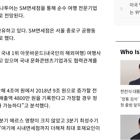
미국 
나투어는 SM면세점을 통해 순수 여행 전문기업
5
는 위
로 전망된다.
보유하고 있다. SM면세점은 서울 종로구 공평동
 했다.
Who Is
국내 1위 아웃바운드(내국인의 해외여행) 여행사
고 있으며 국내 문화콘텐츠기업과도 협력관계를
 4조여 원에서 2018년 9조 원으로 증가할 전
한찬식 대
매출액 4800만 원을 기록한다고 가정할 경우 정
'정통 검사'
서관
가 가능하다”고 분석했다.
청 출범 앞
맡아 [2026
분기 메르스 영향이 크지 않았고 3분기 최성수기
 “여기에 시내면세점까지 더해져 최대 호재요인이