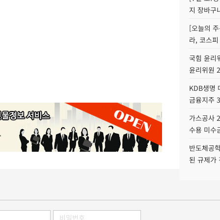
지 장바구
[오늘의 주
라, 코스피
국힘 윤리위
윤리위원 
KDB생명
금융지주 
가스공사 2
수용 미수금
반도체공학
된 규제가 