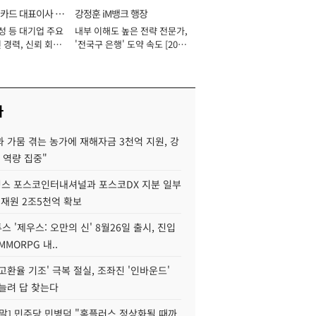
카드 대표이사 사
강정훈 iM뱅크 행장
성 등 대기업 주요
내부 이해도 높은 전략 전문가,
 경력, 신뢰 회복
'전국구 은행' 도약 속도 [2026
[2026년]
년]
사
 가뭄 겪는 농가에 재해자금 3천억 지원, 강
 역량 집중"
스 포스코인터내셔널과 포스코DX 지분 일부
 재원 2조5천억 확보
투스 '제우스: 오만의 신' 8월26일 출시, 진입
MMORPG 내..
고환율 기조' 극복 절실, 조좌진 '인바운드'
늘려 답 찾는다
정말] 민주당 민병덕 "홈플러스 정상화될 때까