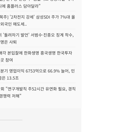
니에 홈플러스 담아달라"
목주] '2차전지 강세' 삼성SDI 주가 7%대 올
 외국인 매도세..
 '돌려차기 발언' 서범수·진종오 징계 착수,
2명은 사퇴
 매각 본입찰에 한화생명 흥국생명 한국투자
3곳 참여
분기 영업이익 6753억으로 66.9% 늘어, 민
은 13.5조
회 "연구개발직 주52시간 유연화 필요, 경직
경쟁력 저해"