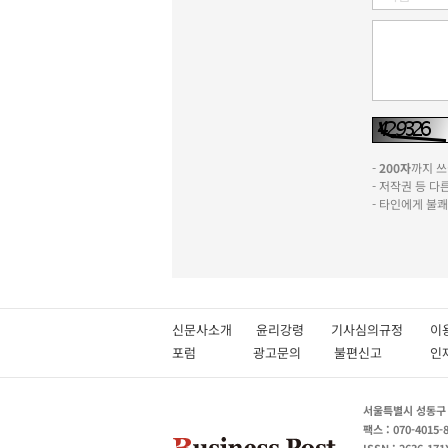
-
200자
까지 쓰실
- 저작권 등 
- 타인에게 불
신문사소개
윤리강령
기사심의규정
이
포럼
광고문의
불편신고
서울특별시 성동구 성
팩스 : 070-4015-
ISSN : 2636-171