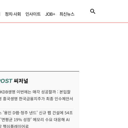
제
정치·사회
인사이트
JOB+
최신뉴스
씨저널
POST
' KDB생명 이번에는 매각 성공할까 : 본입찰
명 흥국생명 한국금융지주가 최종 인수제안서
 '용인 D램-청주 낸드' 신규 팹 건설에 54조
 '연평균 19% 성장' 메모리 수요 대응해 AI
장 핵심플레이어로