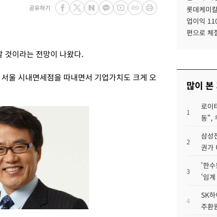
공유하기
롯데케미칼
업이익 11
편으로 체
 것이라는 전망이 나왔다.
 서울 시내면세점을 따내면서 기업가치도 크게 오
많이 본
로이터
1
동",
삼성전
2
권가 
'한수
3
'임계
SK하
4
주환원