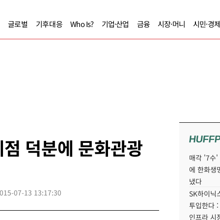
글로벌
기후대응
Who Is?
기업·산업
금융
시장·머니
시민·경
HUFF
세점 덕분에 문화관광
매각 '7수
에 한화생
냈다
015-07-13 13:17:30
SK하이닉스
투입한다 :
인프라 시