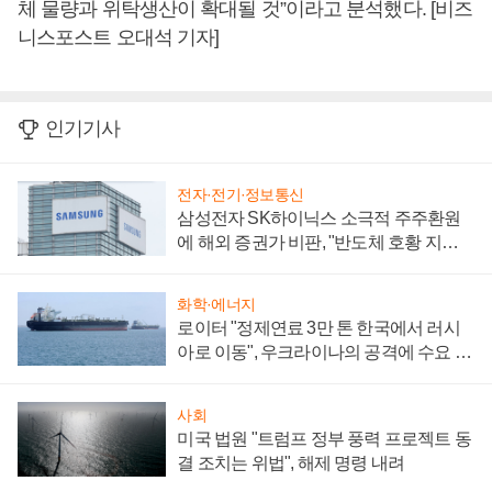
체 물량과 위탁생산이 확대될 것”이라고 분석했다. [비즈
니스포스트 오대석 기자]
인기기사
전자·전기·정보통신
삼성전자 SK하이닉스 소극적 주주환원
에 해외 증권가 비판, "반도체 호황 지속
성 의문"
화학·에너지
로이터 "정제연료 3만 톤 한국에서 러시
아로 이동", 우크라이나의 공격에 수요 늘
어
사회
미국 법원 "트럼프 정부 풍력 프로젝트 동
결 조치는 위법", 해제 명령 내려