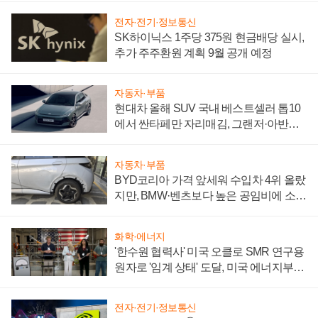
전자·전기·정보통신
SK하이닉스 1주당 375원 현금배당 실시,
추가 주주환원 계획 9월 공개 예정
자동차·부품
현대차 올해 SUV 국내 베스트셀러 톱10
에서 싼타페만 자리매김, 그랜저·아반떼
'세단 쌍끌이'로 내수 방어
자동차·부품
BYD코리아 가격 앞세워 수입차 4위 올랐
지만, BMW·벤츠보다 높은 공임비에 소비
자 불만 폭발
화학·에너지
'한수원 협력사' 미국 오클로 SMR 연구용
원자로 '임계 상태' 도달, 미국 에너지부
"중요한 이정표"
전자·전기·정보통신