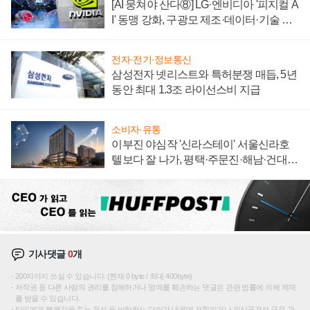
[AI 뭉쳐야 산다⑧] LG·엔비디아 '피지컬 A
I' 동맹 강화, 구광모 제조·데이터·기술 결
집해 종합 로보틱스 기업으로
전자·전기·정보통신
삼성전자 넷리스트와 특허분쟁 매듭, 5년
동안 최대 1.3조 라이선스비 지급
소비자·유통
이부진 야심작 '신라스테이' 서울신라호
텔보다 잘 나가, 평택·주문진·해남·건대로
성장판 더 넓힌다
기사댓글
0
개
200자까지 쓰실 수 있습니다. (현재 0 byte / 최대 400byte)
저작권 등 다른 사람의 권리를 침해하거나 명예를 훼손하는 댓글은 관련 법률에 의해 제재
를 받을 수 있습니다.
타인에게 불쾌감을 주는 욕설 등 비하하는 단어가 내용에 포함되거나 인신공격성 글은 관