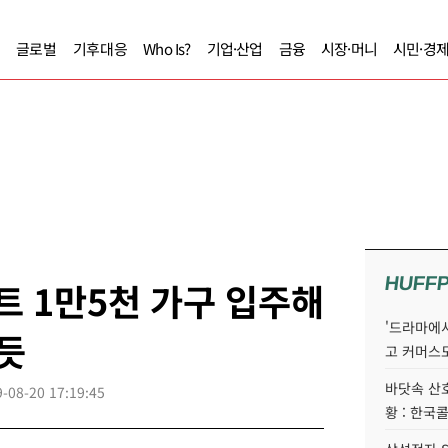
글로벌
기후대응
Who Is?
기업·산업
금융
시장·머니
시민·경
HUFF
트 1만5천 가구 입주해
'드라마에서
 듯
고 커머스
바닷속 산
-08-20 17:19:45
황 : 한국