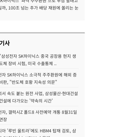
SK하이닉스 '파격 주주환원'으로 투심 달래고
까, 100조 넘는 추가 배당 재원에 쏠리는 눈
 기사
"삼성전자 SK하이닉스 중국 공장용 현지 생
도체 장비 시험, 미국 수출통제 ..
자 SK하이닉스 소극적 주주환원에 해외 증
비판, "반도체 호황 지속성 의문"
서 속도 붙는 원전 사업, 삼성물산·현대건설
건설에 다가오는 '약속의 시간'
자, 갤럭시Z 폴드8 사전예약 개통 8월31일
 연장
아 '루빈 울트라'에도 HBM4 탑재 검토, 삼