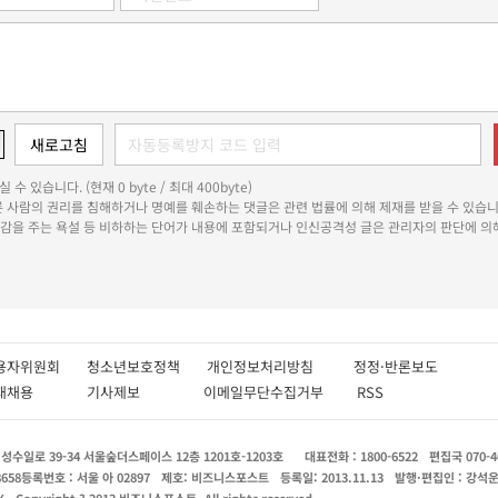
 수 있습니다. (현재 0 byte / 최대 400byte)
다른 사람의 권리를 침해하거나 명예를 훼손하는 댓글은 관련 법률에 의해 제재를 받을 수 있습니
쾌감을 주는 욕설 등 비하하는 단어가 내용에 포함되거나 인신공격성 글은 관리자의 판단에 의해
용자위원회
청소년보호정책
개인정보처리방침
정정·반론보도
인재채용
기사제보
이메일무단수집거부
RSS
수일로 39-34 서울숲더스페이스 12층 1201호-1203호
대표전화 : 1800-6522
편집국 070-4
8658
등록번호 : 서울 아 02897
제호: 비즈니스포스트
등록일: 2013.11.13
발행·편집인 : 강석
X
Copyright ? 2013 비즈니스포스트. All rights reserved.