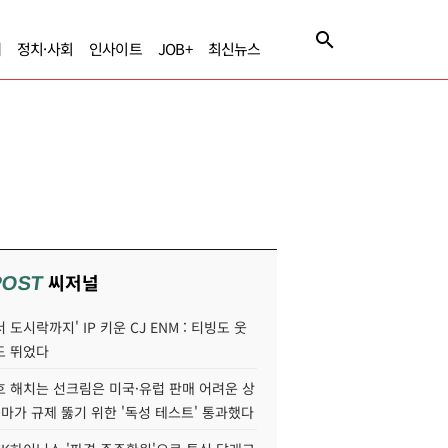
제
정치·사회
인사이트
JOB+
최신뉴스
씨저널
POST
 도시락까지' IP 키운 CJ ENM : 티빙도 웃
도 뛰었다
호 해치는 선크림은 미국·유럽 판매 어려운 상
콜마가 규제 뚫기 위한 '독성 테스트' 통과했다