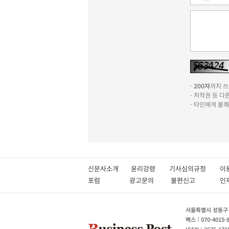
-
200자
까지 쓰실
- 저작권 등 
- 타인에게 불
신문사소개
윤리강령
기사심의규정
이
포럼
광고문의
불편신고
서울특별시 성동구 성
팩스 : 070-4015-
ISSN : 2636-171