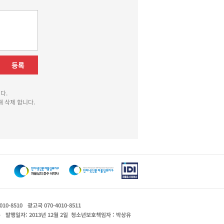
등록
다.
 삭제 합니다.
010-8510
광고국 070-4010-8511
운
발행일자: 2013년 12월 2일
청소년보호책임자 : 박상유