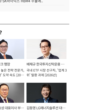
·SK하이닉스 HBM4 수율에..
?
뱅크 행장
배재규 한국투자신탁운용 대
 높은 전략 전문가,
국내 ETF 시장 선구자, '업계 3
표이사 사장
' 도약 속도 [2026
위' 탈환 과제 [2026년]
효성 대표이사 부회
김동명 LG에너지솔루션 대표