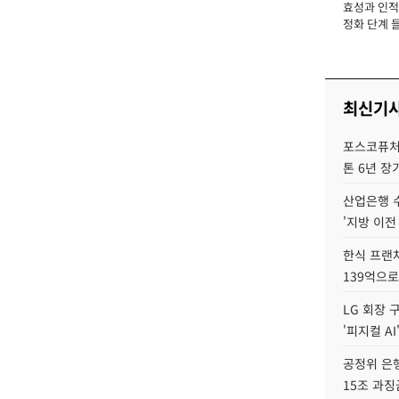
효성과 인적 
장
정화 단계 들
최신기
포스코퓨처엠
톤 6년 장
산업은행 
'지방 이전
한식 프랜
139억으로
LG 회장 
'피지컬 AI
공정위 은행
15조 과징