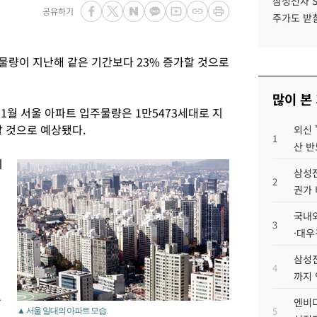
삼성전자 
공유하기
주가도 받칠
물량이 지난해 같은 기간보다 23% 증가할 것으로
많이 본
11월 서울 아파트 입주물량은 1만5473세대로 지
할 것으로 예상됐다.
외신 
1
산 반
이
삼성전
2
권가 
국내외
3
·대우
삼성전
4
까지
등
엔비디
5
▲ 서울 일대의 아파트 모습.