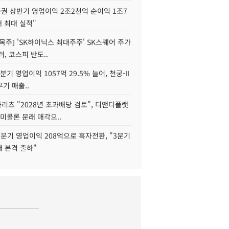
권 상반기 영업이익 2조2천억 순이익 1조7
대 최대 실적"
목주] 'SK하이닉스 최대주주' SK스퀘어 주가
려, 코스피 반도..
2분기 영업이익 1057억 29.5% 늘어, 천궁-II
기 매출..
화리츠 "2028년 초과배당 검토", 디앤디플랫
미콜론 문래 매각으..
분기 영업이익 208억으로 흑자전환, "3분기
재 본격 출하"