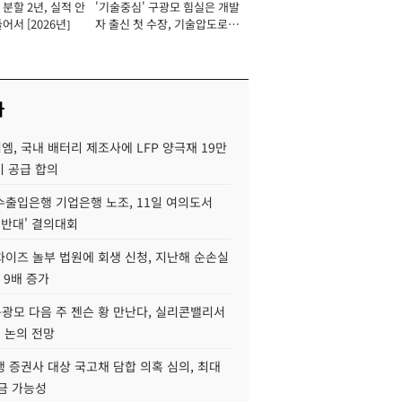
분할 2년, 실적 안
'기술중심' 구광모 힘실은 개발
이사 사장
어서 [2026년]
자 출신 첫 수장, 기술압도로
경쟁력 확보 사활 [2026년]
사
, 국내 배터리 제조사에 LFP 양극재 19만
기 공급 합의
수출입은행 기업은행 노조, 11일 여의도서
 반대' 결의대회
차이즈 놀부 법원에 회생 신청, 지난해 순손실
 9배 증가
구광모 다음 주 젠슨 황 만난다, 실리콘밸리서
' 논의 전망
 증권사 대상 국고채 담합 의혹 심의, 최대
금 가능성