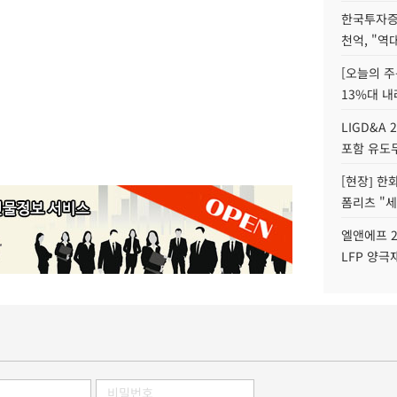
한국투자증
천억, "역
[오늘의 주
13%대 내
LIGD&A 
포함 유도무
[현장] 한
폼리츠 "세
엘앤에프 2
LFP 양극