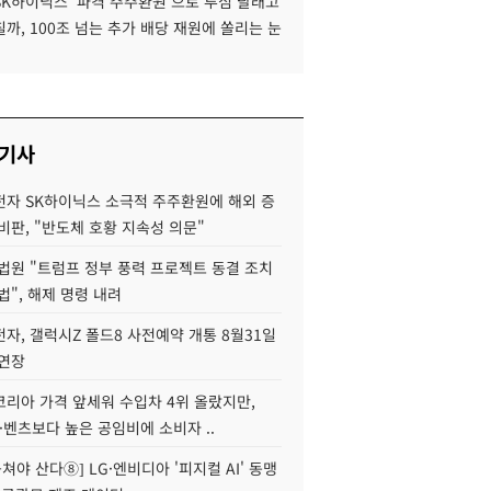
SK하이닉스 '파격 주주환원'으로 투심 달래고
까, 100조 넘는 추가 배당 재원에 쏠리는 눈
 기사
자 SK하이닉스 소극적 주주환원에 해외 증
비판, "반도체 호황 지속성 의문"
법원 "트럼프 정부 풍력 프로젝트 동결 조치
법", 해제 명령 내려
자, 갤럭시Z 폴드8 사전예약 개통 8월31일
 연장
코리아 가격 앞세워 수입차 4위 올랐지만,
·벤츠보다 높은 공임비에 소비자 ..
 뭉쳐야 산다⑧] LG·엔비디아 '피지컬 AI' 동맹