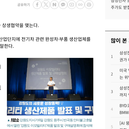
삼성전자 
공유하기
주가도 받칠
사 상생협약을 맺는다.
산업단지에 전기차 관련 완성차·부품 생산업체를
많이 본
말한다.
삼성전
1
권가 
개
미국 
2
는 위
최
삼성전
3
까지
BYD
4
BMW
최문순
▲
강원도지사가 6일 강원도 원주시 반곡동 인터불고호텔
[AI
에서 열린 '강원도 이모빌리티' 제품 발표 및 구매설명회에 참석해
5