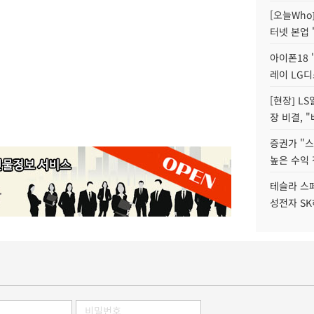
[오늘Who
터넷 본업 '
아이폰18 
레이 LG디
[현장] L
장 비결, 
증권가 "
높은 수익 
테슬라 스페
성전자 S