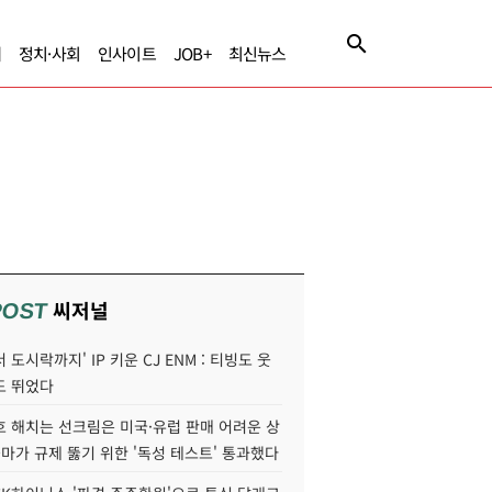
제
정치·사회
인사이트
JOB+
최신뉴스
씨저널
POST
 도시락까지' IP 키운 CJ ENM : 티빙도 웃
도 뛰었다
호 해치는 선크림은 미국·유럽 판매 어려운 상
콜마가 규제 뚫기 위한 '독성 테스트' 통과했다