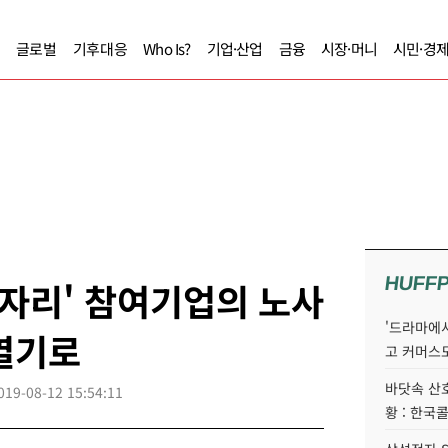
글로벌
기후대응
Who Is?
기업·산업
금융
시장·머니
시민·경
HUFF
일자리' 참여기업의 노사
'드라마에서
열기로
고 커머스
바닷속 산
019-08-12 15:54:11
황 : 한국