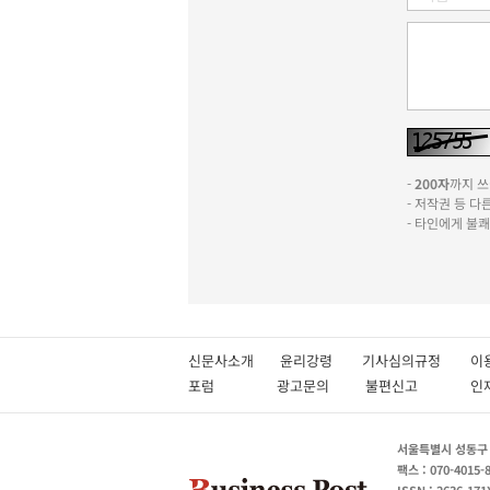
-
200자
까지 쓰실
- 저작권 등 
- 타인에게 불
신문사소개
윤리강령
기사심의규정
이
포럼
광고문의
불편신고
서울특별시 성동구 성
팩스 : 070-4015-
ISSN : 2636-171