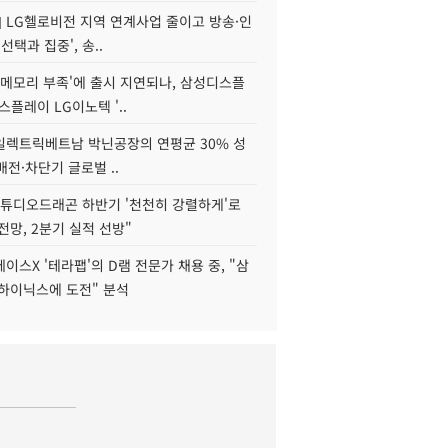
] LG헬로비전 지역 연계사업 줄이고 방송·인
선택과 집중', 송..
'메모리 부족'에 출시 지연되나, 삼성디스플
스플레이 LG이노텍 '..
S일렉트릭베트남 박닌공장의 연평균 30% 성
"배전·차단기 글로벌 ..
스튜디오드래곤 하반기 '천천히 강렬하게'로
전망, 2분기 실적 선방"
이스X '테라팹'의 D램 전문가 채용 중, "삼
K하이닉스에 도전" 분석