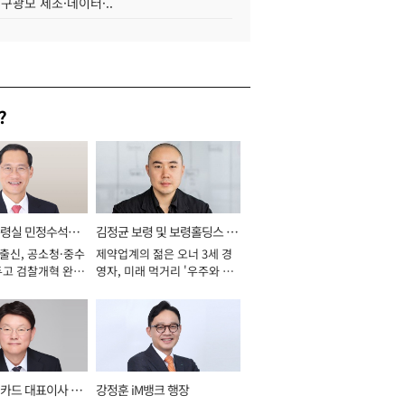
 구광모 제조·데이터·..
?
통령실 민정수석비
김정균 보령 및 보령홀딩스 대
 출신, 공소청·중수
제약업계의 젊은 오너 3세 경
표이사 사장
두고 검찰개혁 완수
영자, 미래 먹거리 '우주와 헬
년]
스케어' 공들여 [2026년]
카드 대표이사 사
강정훈 iM뱅크 행장