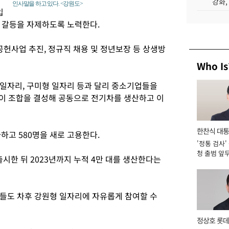
강화,
인사말을 하고 있다. <강원도>
입
 갈등을 자제하도록 노력한다.
공헌사업 추진, 정규직 채용 및 정년보장 등 상생방
Who Is
일자리, 구미형 일자리 등과 달리 중소기업들을
곳이 조합을 결성해 공동으로 전기차를 생산하고 이
한찬식 대
자하고 580명을 새로 고용한다.
'정통 검사'
서관
청 출범 앞
 출시한 뒤 2023년까지 누적 4만 대를 생산한다는
맡아 [2026
들도 차후 강원형 일자리에 자유롭게 참여할 수
정상호 롯데