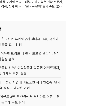
성 등 대기업 주요
내부 이해도 높은 전략 전문가,
 경력, 신뢰 회복
'전국구 은행' 도약 속도 [2026
[2026년]
년]
사
제합리화위 부위원장에 김태유 교수, 국립외
김흥규 교수 임명
 이우현 트럼프 새 관세 포고령 반갑다, 실적
확실성 걷혀
고금리 7.3% 여행적금에 항공권 이벤트까지,
 마케팅 경쟁 '활활'
리티 법안 지연에 비트코인 시세 안갯속, 단기
속 성장 기대감은 여전
제연료 3만 톤 한국에서 러시아로 이동", 우
 공격에 수요 늘어