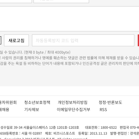
 수 있습니다. (현재 0 byte / 최대 400byte)
다른 사람의 권리를 침해하거나 명예를 훼손하는 댓글은 관련 법률에 의해 제재를 받을 수 있습니
쾌감을 주는 욕설 등 비하하는 단어가 내용에 포함되거나 인신공격성 글은 관리자의 판단에 의해
용자위원회
청소년보호정책
개인정보처리방침
정정·반론보도
인재채용
기사제보
이메일무단수집거부
RSS
수일로 39-34 서울숲더스페이스 12층 1201호-1203호
대표전화 : 1800-6522
편집국 070-4
8658
등록번호 : 서울 아 02897
제호: 비즈니스포스트
등록일: 2013.11.13
발행·편집인 : 강석
X
Copyright ? 2013 비즈니스포스트. All rights reserved.