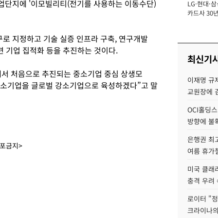
업단지에 '이모빌리티(전기를 사용하는 이동수단)
LG·현대·삼
장
카드사 30년
에 '초집중' 
로 지정하고 기술 실증 인프라 구축, 연구개발
 관련 기업 집적화 등을 추진하는 것이다.
최신기
에서 처음으로 추진되는 중소기업 중심 상생모
이재명 규
중소기업을 글로벌 강소기업으로 육성하겠다”고 말
교원장에 
OCI홀딩스
방향에 불
은행권 최
배포금지>
여름 휴가철
미국 클래
충격 우려 
로이터 "정
크라이나의