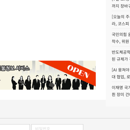
까지 장바
[오늘의 주
라, 코스피
국민의힘 
착수, 위원
반도체공학
된 규제가 
[AI 뭉쳐
대 협업, 
이재명 국
흰 장미 건