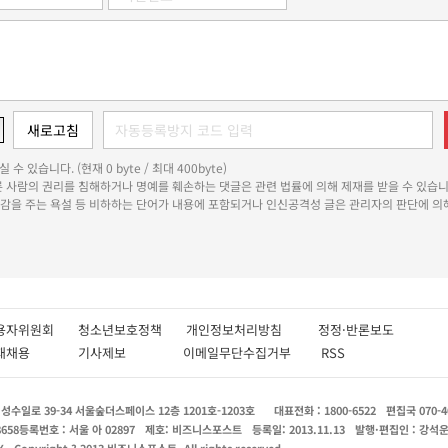
 수 있습니다. (현재 0 byte / 최대 400byte)
다른 사람의 권리를 침해하거나 명예를 훼손하는 댓글은 관련 법률에 의해 제재를 받을 수 있습니
쾌감을 주는 욕설 등 비하하는 단어가 내용에 포함되거나 인신공격성 글은 관리자의 판단에 의해
용자위원회
청소년보호정책
개인정보처리방침
정정·반론보도
인재채용
기사제보
이메일무단수집거부
RSS
수일로 39-34 서울숲더스페이스 12층 1201호-1203호
대표전화 : 1800-6522
편집국 070-4
8658
등록번호 : 서울 아 02897
제호: 비즈니스포스트
등록일: 2013.11.13
발행·편집인 : 강석
X
Copyright ? 2013 비즈니스포스트. All rights reserved.