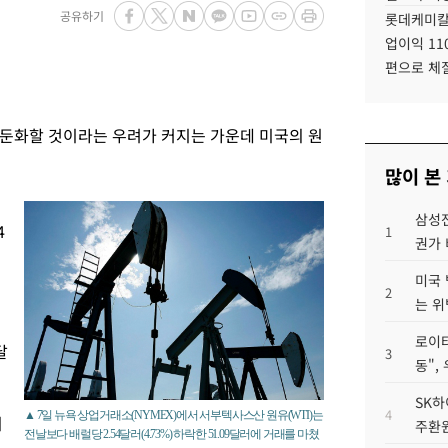
공유하기
롯데케미칼
업이익 11
편으로 체
둔화할 것이라는 우려가 커지는 가운데 미국의 원
많이 본
텍
삼성전
4
1
권가 
미국 
2
는 위
로이터
달
3
동",
SK하
4
▲ 7일 뉴욕 상업거래소(NYMEX)에서 서부텍사스산 원유(WTI)는
의
주환원
전날보다 배럴당 2.54달러(4.73%) 하락한 51.09달러에 거래를 마쳤