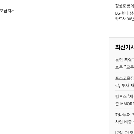
정상호 롯데
배포금지>
LG·현대·삼
장
카드사 30년
에 '초집중' 
최신기
농협 폭염과
호동 "모든
포스코홀딩
각, 투자 
컴투스 '제
춘 MMOR
하나투어 조
사업 비중 
[7일 오!