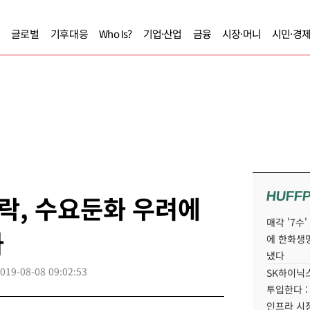
글로벌
기후대응
Who Is?
기업·산업
금융
시장·머니
시민·경
HUFF
락, 수요둔화 우려에
매각 '7수
가
에 한화생
냈다
019-08-08 09:02:53
SK하이닉스
투입한다 :
인프라 시