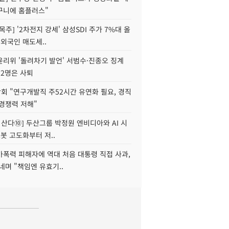
구니에 홈플러스"
목주] '2차전지 강세' 삼성SDI 주가 7%대 올
 외국인 매도세..
윤리위 '돌려차기 발언' 서범수·진종오 징계
 2명은 사퇴
회 "연구개발직 주52시간 유연화 필요, 경직
경쟁력 저해"
야 산다⑩] 두산그룹 박정원 엔비디아와 AI 시
로봇 고도화부터 저..
가폭력 피해자에 역대 처음 대통령 직접 사과,
네며 "책임엔 유효기..