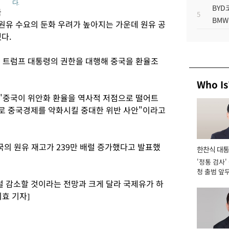
다.
BYD
국
5
BMW
원유 수요의 둔화 우려가 높아지는 가운데 원유 공
다.
이 트럼프 대통령의 권한을 대행해 중국을 환율조
Who Is
 "중국이 위안화 환율을 역사적 저점으로 떨어트
로 중국경제를 약화시킬 중대한 위반 사안"이라고
미국의 원유 재고가 239만 배럴 증가했다고 발표했
한찬식 대
'정통 검사'
서관
청 출범 앞
맡아 [2026
럴 감소할 것이라는 전망과 크게 달라 국제유가 하
효 기자]