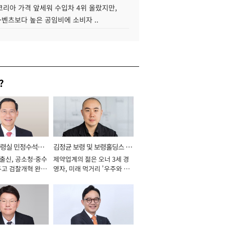
코리아 가격 앞세워 수입차 4위 올랐지만,
·벤츠보다 높은 공임비에 소비자 ..
?
통령실 민정수석비
김정균 보령 및 보령홀딩스 대
 출신, 공소청·중수
제약업계의 젊은 오너 3세 경
표이사 사장
두고 검찰개혁 완수
영자, 미래 먹거리 '우주와 헬
년]
스케어' 공들여 [2026년]