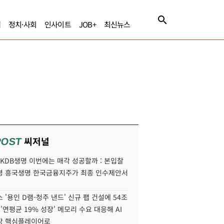
제
정치·사회
인사이트
JOB+
최신뉴스
씨저널
POST
' KDB생명 이번에는 매각 성공할까 : 본입찰
명 흥국생명 한국금융지주가 최종 인수제안서
 '용인 D램-청주 낸드' 신규 팹 건설에 54조
 '연평균 19% 성장' 메모리 수요 대응해 AI
장 핵심플레이어로