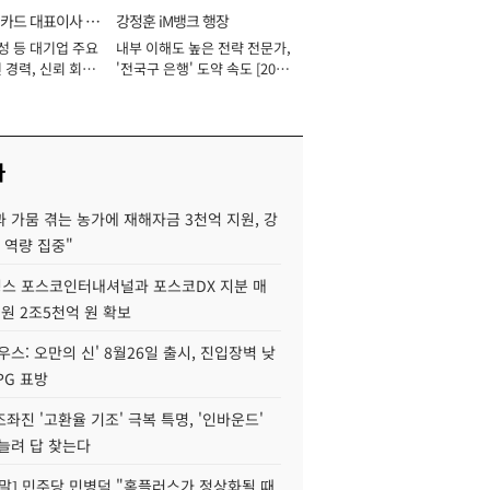
카드 대표이사 사
강정훈 iM뱅크 행장
성 등 대기업 주요
내부 이해도 높은 전략 전문가,
 경력, 신뢰 회복
'전국구 은행' 도약 속도 [2026
[2026년]
년]
사
 가뭄 겪는 농가에 재해자금 3천억 지원, 강
 역량 집중"
스 포스코인터내셔널과 포스코DX 지분 매
재원 2조5천억 원 확보
우스: 오만의 신' 8월26일 출시, 진입장벽 낮
PG 표방
좌진 '고환율 기조' 극복 특명, '인바운드'
늘려 답 찾는다
정말] 민주당 민병덕 "홈플러스가 정상화될 때