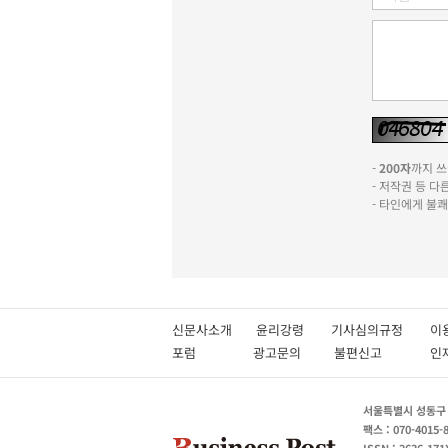
-
200자
까지 쓰실
- 저작권 등 
- 타인에게 불
신문사소개
윤리강령
기사심의규정
이
포럼
광고문의
불편신고
서울특별시 성동구 성
팩스 : 070-4015-
ISSN : 2636-171