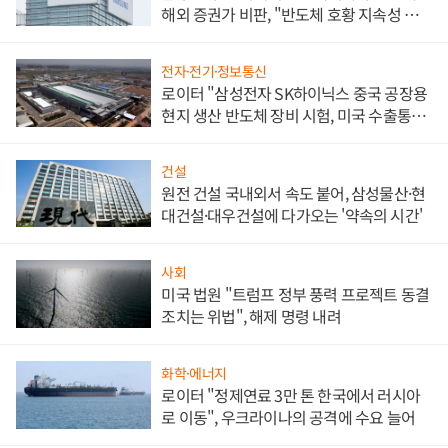
해외 증권가 비판, "반도체 호황 지속성 의
문"
전자·전기·정보통신
로이터 "삼성전자 SK하이닉스 중국 공장용
현지 생산 반도체 장비 시험, 미국 수출통제
대비"
건설
원전 건설 국내외서 속도 붙어, 삼성물산·현
대건설·대우건설에 다가오는 '약속의 시간'
사회
미국 법원 "트럼프 정부 풍력 프로젝트 동결
조치는 위법", 해제 명령 내려
화학·에너지
로이터 "정제연료 3만 톤 한국에서 러시아
로 이동", 우크라이나의 공격에 수요 늘어