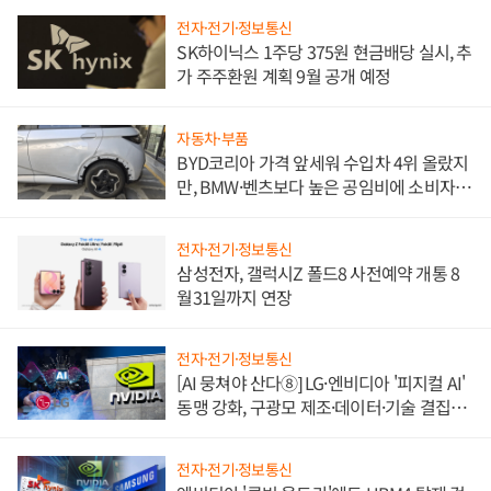
전자·전기·정보통신
SK하이닉스 1주당 375원 현금배당 실시, 추
가 주주환원 계획 9월 공개 예정
자동차·부품
BYD코리아 가격 앞세워 수입차 4위 올랐지
만, BMW·벤츠보다 높은 공임비에 소비자
불만 폭발
전자·전기·정보통신
삼성전자, 갤럭시Z 폴드8 사전예약 개통 8
월31일까지 연장
전자·전기·정보통신
[AI 뭉쳐야 산다⑧] LG·엔비디아 '피지컬 AI'
동맹 강화, 구광모 제조·데이터·기술 결집
해 종합 로보틱스 기업으로
전자·전기·정보통신