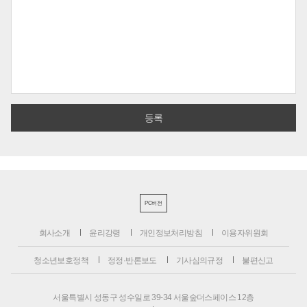
PC버전
회사소개
윤리강령
개인정보처리방침
이용자위원회
청소년보호정책
정정·반론보도
기사심의규정
불편신고
서울특별시 성동구 성수일로 39-34 서울숲더스페이스 12층