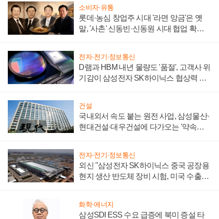
소비자·유통
롯데·농심 창업주 시대 '라면 앙금'은 옛
말, '사촌' 신동빈·신동원 시대 협업 확대
일로
전자·전기·정보통신
D램과 HBM 내년 물량도 '품절', 고객사 위
기감이 삼성전자 SK하이닉스 협상력 더
키워
건설
국내외서 속도 붙는 원전 사업, 삼성물산·
현대건설·대우건설에 다가오는 '약속의
시간'
전자·전기·정보통신
외신 "삼성전자 SK하이닉스 중국 공장용
현지 생산 반도체 장비 시험, 미국 수출통
제 대비"
화학·에너지
삼성SDI ESS 수요 급증에 북미 증설 타