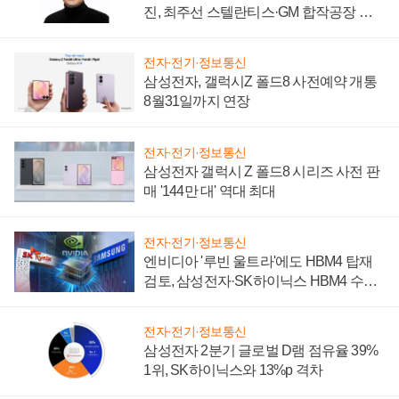
진, 최주선 스텔란티스·GM 합작공장 건
설 재추진하나
전자·전기·정보통신
삼성전자, 갤럭시Z 폴드8 사전예약 개통
8월31일까지 연장
전자·전기·정보통신
삼성전자 갤럭시 Z 폴드8 시리즈 사전 판
매 '144만 대' 역대 최대
전자·전기·정보통신
엔비디아 '루빈 울트라'에도 HBM4 탑재
검토, 삼성전자·SK하이닉스 HBM4 수율
에 주도권 갈린다
전자·전기·정보통신
삼성전자 2분기 글로벌 D램 점유율 39%
1위, SK하이닉스와 13%p 격차