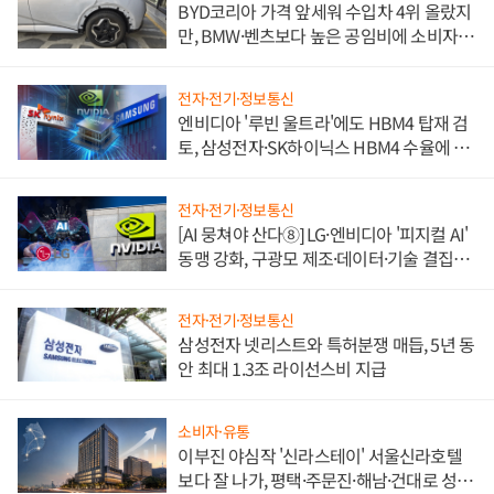
BYD코리아 가격 앞세워 수입차 4위 올랐지
만, BMW·벤츠보다 높은 공임비에 소비자
불만 폭발
전자·전기·정보통신
엔비디아 '루빈 울트라'에도 HBM4 탑재 검
토, 삼성전자·SK하이닉스 HBM4 수율에 주
도권 갈린다
전자·전기·정보통신
[AI 뭉쳐야 산다⑧] LG·엔비디아 '피지컬 AI'
동맹 강화, 구광모 제조·데이터·기술 결집
해 종합 로보틱스 기업으로
전자·전기·정보통신
삼성전자 넷리스트와 특허분쟁 매듭, 5년 동
안 최대 1.3조 라이선스비 지급
소비자·유통
이부진 야심작 '신라스테이' 서울신라호텔
보다 잘 나가, 평택·주문진·해남·건대로 성