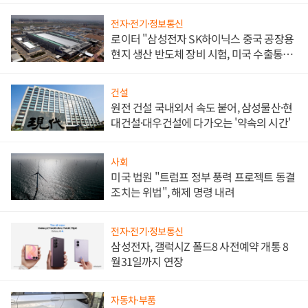
전자·전기·정보통신
로이터 "삼성전자 SK하이닉스 중국 공장용
현지 생산 반도체 장비 시험, 미국 수출통제
대비"
건설
원전 건설 국내외서 속도 붙어, 삼성물산·현
대건설·대우건설에 다가오는 '약속의 시간'
사회
미국 법원 "트럼프 정부 풍력 프로젝트 동결
조치는 위법", 해제 명령 내려
전자·전기·정보통신
삼성전자, 갤럭시Z 폴드8 사전예약 개통 8
월31일까지 연장
자동차·부품