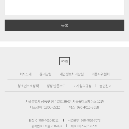
PC버전
회사소개
윤리강령
개인정보처리방침
이용자위원회
청소년보호정책
정정·반론보도
기사심의규정
불편신고
서울특별시 성동구 성수일로 39-34 서울숲더스페이스 12층
대표전화 : 1800-6522
팩스 : 070-4015-8658
편집국 : 070-4010-8512
사업본부 : 070-4010-7078
등록번호 : 서울 아 02897
제호 : 비즈니스포스트