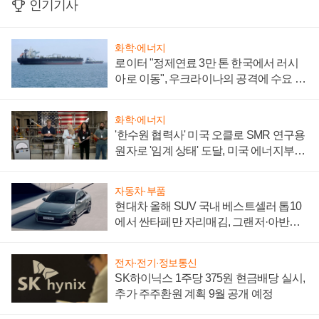
인기기사
화학·에너지
로이터 "정제연료 3만 톤 한국에서 러시
아로 이동", 우크라이나의 공격에 수요 늘
어
화학·에너지
'한수원 협력사' 미국 오클로 SMR 연구용
원자로 '임계 상태' 도달, 미국 에너지부
"중요한 이정표"
자동차·부품
현대차 올해 SUV 국내 베스트셀러 톱10
에서 싼타페만 자리매김, 그랜저·아반떼
'세단 쌍끌이'로 내수 방어
전자·전기·정보통신
SK하이닉스 1주당 375원 현금배당 실시,
추가 주주환원 계획 9월 공개 예정