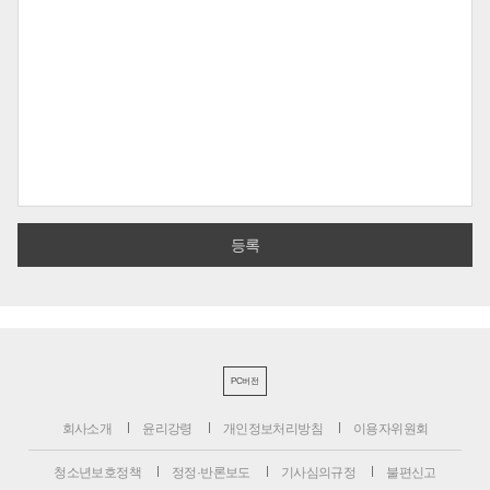
PC버전
회사소개
윤리강령
개인정보처리방침
이용자위원회
청소년보호정책
정정·반론보도
기사심의규정
불편신고