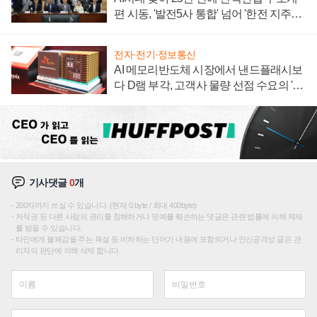
편 시동, '발전5사 통합' 넘어 '한전 지주사'
재편론도
전자·전기·정보통신
AI 메모리반도체 시장에서 낸드플래시보
다 D램 부각, 고객사 물량 선점 수요의 '우
선순위'
기사댓글
0
개
200자까지 쓰실 수 있습니다. (현재 0 byte / 최대 400byte)
저작권 등 다른 사람의 권리를 침해하거나 명예를 훼손하는 댓글은 관련 법률에 의해 제재
를 받을 수 있습니다.
타인에게 불쾌감을 주는 욕설 등 비하하는 단어가 내용에 포함되거나 인신공격성 글은 관
리자의 판단에 의해 삭제 합니다.