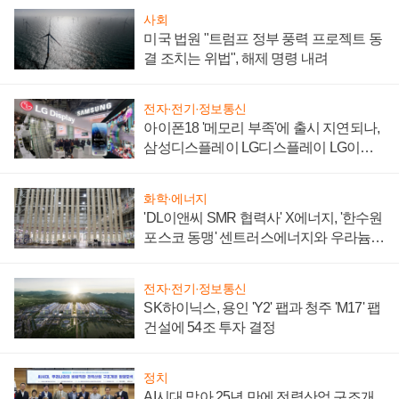
사회
미국 법원 "트럼프 정부 풍력 프로젝트 동
결 조치는 위법", 해제 명령 내려
전자·전기·정보통신
아이폰18 '메모리 부족'에 출시 지연되나,
삼성디스플레이 LG디스플레이 LG이노
텍 '탈애플' 수익 다각화 속도
화학·에너지
'DL이앤씨 SMR 협력사' X에너지, '한수원
포스코 동맹' 센트러스에너지와 우라늄
계약 체결
전자·전기·정보통신
SK하이닉스, 용인 'Y2' 팹과 청주 'M17' 팹
건설에 54조 투자 결정
정치
AI시대 맞아 25년 만에 전력산업 구조개