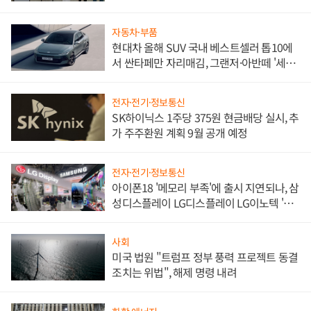
한 이정표"
자동차·부품
현대차 올해 SUV 국내 베스트셀러 톱10에
서 싼타페만 자리매김, 그랜저·아반떼 '세단
쌍끌이'로 내수 방어
전자·전기·정보통신
SK하이닉스 1주당 375원 현금배당 실시, 추
가 주주환원 계획 9월 공개 예정
전자·전기·정보통신
아이폰18 '메모리 부족'에 출시 지연되나, 삼
성디스플레이 LG디스플레이 LG이노텍 '탈
애플' 수익 다각화 속도
사회
미국 법원 "트럼프 정부 풍력 프로젝트 동결
조치는 위법", 해제 명령 내려