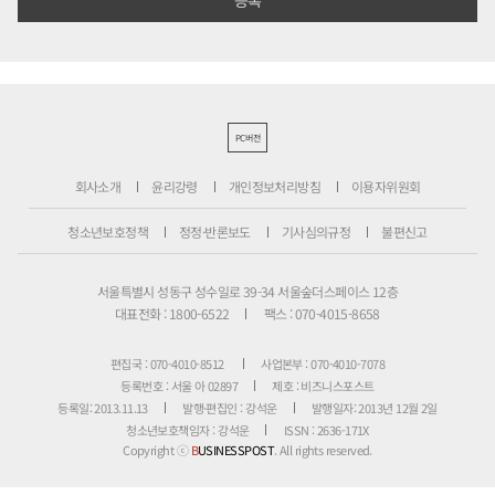
PC버전
회사소개
윤리강령
개인정보처리방침
이용자위원회
청소년보호정책
정정·반론보도
기사심의규정
불편신고
서울특별시 성동구 성수일로 39-34 서울숲더스페이스 12층
대표전화 : 1800-6522
팩스 : 070-4015-8658
편집국 : 070-4010-8512
사업본부 : 070-4010-7078
등록번호 : 서울 아 02897
제호 : 비즈니스포스트
등록일: 2013.11.13
발행·편집인 : 강석운
발행일자: 2013년 12월 2일
청소년보호책임자 : 강석운
ISSN : 2636-171X
Copyright ⓒ
B
USINESSPOST
. All rights reserved.