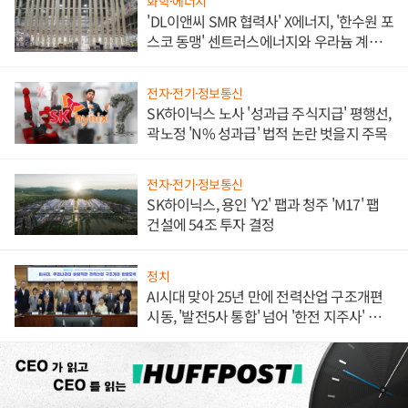
화학·에너지
'DL이앤씨 SMR 협력사' X에너지, '한수원 포
스코 동맹' 센트러스에너지와 우라늄 계약
체결
전자·전기·정보통신
SK하이닉스 노사 '성과급 주식지급' 평행선,
곽노정 'N% 성과급' 법적 논란 벗을지 주목
전자·전기·정보통신
SK하이닉스, 용인 'Y2' 팹과 청주 'M17' 팹
건설에 54조 투자 결정
정치
AI시대 맞아 25년 만에 전력산업 구조개편
시동, '발전5사 통합' 넘어 '한전 지주사' 재편
론도