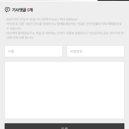
기사댓글
0
개
200자까지 쓰실 수 있습니다. (현재 0 byte / 최대 400byte)
저작권 등 다른 사람의 권리를 침해하거나 명예를 훼손하는 댓글은 관련 법률에 의해 제재를 받을
수 있습니다.
타인에게 불쾌감을 주는 욕설 등 비하하는 단어가 내용에 포함되거나 인신공격성 글은 관리자의 판
단에 의해 삭제 합니다.