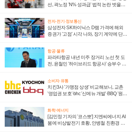
선, 곽노정 'N% 성과급' 법적 논란 벗을지
주목
전자·전기·정보통신
삼성전자 SK하이닉스 D램 가격에 해외
증권가 '고점' 시각 나와, 장기 계약에 단점
부각
항공·물류
파라타항공 내년 미주 장거리 노선 첫 도
전, 윤철민 '하이브리드 항공사' 승부수 통
할까
소비자·유통
치킨3사 '가맹점 상생' 비교해보니, 교촌
'영업권 보호'·bhc '신메뉴 개발'·BBQ '원가
부담'
화학·에너지
[김민정 기자의 '코스뽀'] 지엔씨에너지 AI
붐에 비상발전기 호황, 안병철 친환경 에
너지 발전전문기업 향한다