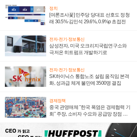
정치
[여론조사꽃] 민주당 당대표 선호도 정청
래 30.5%·김민석 29.6%, 0.9%p 초접전
전자·전기·정보통신
삼성전자, 미국 오크리지국립연구소와
극저온 히트펌프 개발하기로
전자·전기·정보통신
SK하이닉스 통합노조 설립 움직임 본격
화, 성과급 체계 불만에 3500명 결집
경제정책
중국 관영매체 "한국 폭염은 경제협력 기
회" 주장, 소비자 수요와 공급망 장점 강
조