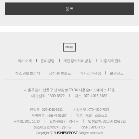
PC버전
회사소개
윤리강령
개인정보처리방침
이용자위원회
청소년보호정책
정정·반론보도
기사심의규정
불편신고
서울특별시 성동구 성수일로 39-34 서울숲더스페이스 12층
대표전화 : 1800-6522
팩스 : 070-4015-8658
편집국 : 070-4010-8512
사업본부 : 070-4010-7078
등록번호 : 서울 아 02897
제호 : 비즈니스포스트
등록일: 2013.11.13
발행·편집인 : 강석운
발행일자: 2013년 12월 2일
청소년보호책임자 : 강석운
ISSN : 2636-171X
Copyright ⓒ
B
USINESSPOST
. All rights reserved.