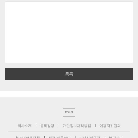
PC버전
회사소개
윤리강령
개인정보처리방침
이용자위원회
청소년보호정책
정정·반론보도
기사심의규정
불편신고