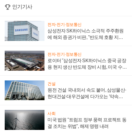
인기기사
전자·전기·정보통신
삼성전자 SK하이닉스 소극적 주주환원
에 해외 증권가 비판, "반도체 호황 지속
성 의문"
전자·전기·정보통신
로이터 "삼성전자 SK하이닉스 중국 공장
용 현지 생산 반도체 장비 시험, 미국 수출
통제 대비"
건설
원전 건설 국내외서 속도 붙어, 삼성물산·
현대건설·대우건설에 다가오는 '약속의
시간'
사회
미국 법원 "트럼프 정부 풍력 프로젝트 동
결 조치는 위법", 해제 명령 내려