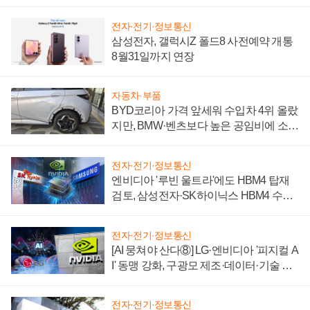
전자·전기·정보통신
삼성전자, 갤럭시Z 폴드8 사전예약 개통
8월31일까지 연장
자동차·부품
BYD코리아 가격 앞세워 수입차 4위 올랐
지만, BMW·벤츠보다 높은 공임비에 소비
자 불만 폭발
전자·전기·정보통신
엔비디아 '루빈 울트라'에도 HBM4 탑재
검토, 삼성전자·SK하이닉스 HBM4 수율
에 주도권 갈린다
전자·전기·정보통신
[AI 뭉쳐야 산다⑧] LG·엔비디아 '피지컬 A
I' 동맹 강화, 구광모 제조·데이터·기술 결
집해 종합 로보틱스 기업으로
전자·전기·정보통신