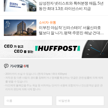
삼성전자 넷리스트와 특허분쟁 매듭, 5년
동안 최대 1.3조 라이선스비 지급
소비자·유통
이부진 야심작 '신라스테이' 서울신라호
텔보다 잘 나가, 평택·주문진·해남·건대로
성장판 더 넓힌다
기사댓글
0
개
200자까지 쓰실 수 있습니다. (현재 0 byte / 최대 400byte)
저작권 등 다른 사람의 권리를 침해하거나 명예를 훼손하는 댓글은 관련 법률에 의해 제재
를 받을 수 있습니다.
타인에게 불쾌감을 주는 욕설 등 비하하는 단어가 내용에 포함되거나 인신공격성 글은 관
리자의 판단에 의해 삭제 합니다.