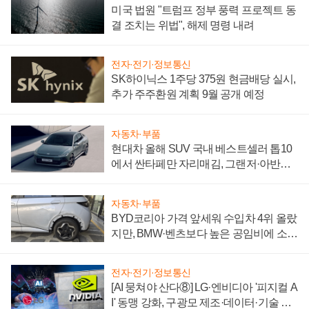
미국 법원 "트럼프 정부 풍력 프로젝트 동
결 조치는 위법", 해제 명령 내려
전자·전기·정보통신
SK하이닉스 1주당 375원 현금배당 실시,
추가 주주환원 계획 9월 공개 예정
자동차·부품
현대차 올해 SUV 국내 베스트셀러 톱10
에서 싼타페만 자리매김, 그랜저·아반떼
'세단 쌍끌이'로 내수 방어
자동차·부품
BYD코리아 가격 앞세워 수입차 4위 올랐
지만, BMW·벤츠보다 높은 공임비에 소비
자 불만 폭발
전자·전기·정보통신
[AI 뭉쳐야 산다⑧] LG·엔비디아 '피지컬 A
I' 동맹 강화, 구광모 제조·데이터·기술 결