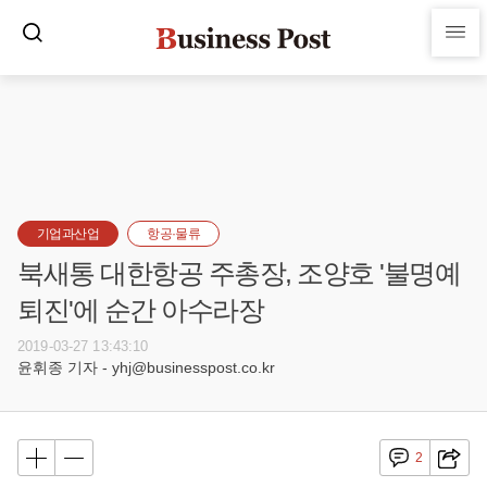
기업과산업
항공·물류
북새통 대한항공 주총장, 조양호 '불명예
퇴진'에 순간 아수라장
2019-03-27 13:43:10
윤휘종 기자 - yhj@businesspost.co.kr
2