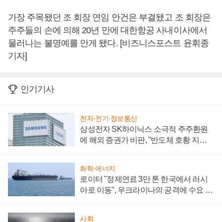
가장 주목됐던 조 회장 연임 안건은 부결됐고 조 회장은
주주들의 손에 의해 20년 만에 대한항공 사내이사에서
물러나는 불명예를 안게 됐다. [비즈니스포스트 윤휘종
기자]
인기기사
전자·전기·정보통신
삼성전자 SK하이닉스 소극적 주주환원
에 해외 증권가 비판, "반도체 호황 지속
성 의문"
화학·에너지
로이터 "정제연료 3만 톤 한국에서 러시
아로 이동", 우크라이나의 공격에 수요 늘
어
사회