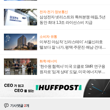
집해 종합 로보틱스 기업으로
전자·전기·정보통신
삼성전자 넷리스트와 특허분쟁 매듭, 5년
동안 최대 1.3조 라이선스비 지급
소비자·유통
이부진 야심작 '신라스테이' 서울신라호
텔보다 잘 나가, 평택·주문진·해남·건대로
성장판 더 넓힌다
화학·에너지
'한수원 협력사' 미국 오클로 SMR 연구용
원자로 '임계 상태' 도달, 미국 에너지부
"중요한 이정표"
기사댓글
2
개