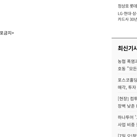
정상호 롯데
LG·현대·삼
장
카드사 30년
에 '초집중' 
배포금지>
최신기
농협 폭염과
호동 "모든
포스코홀딩
매각, 투자
[현장] 컴
장벽 낮춘 
하나투어 '
사업 비중 
[7일 오!