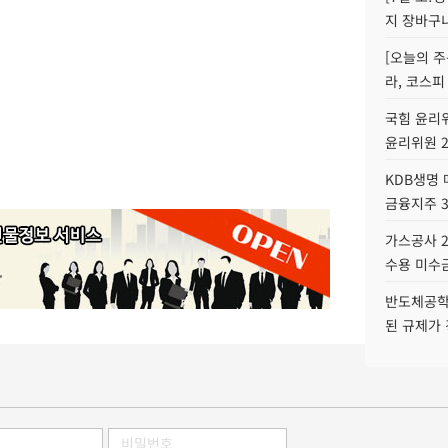
지 장바구
[오늘의 주
라, 코스피
국힘 윤리위
윤리위원 
KDB생명
금융지주 
가스공사 2
수용 미수금
반도체공학
된 규제가 