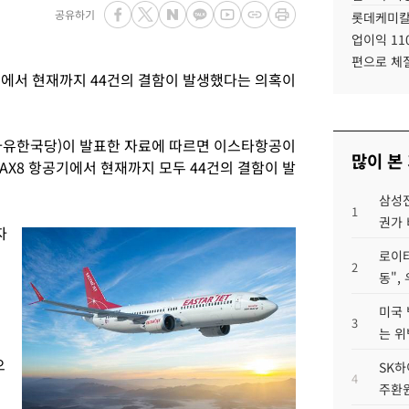
공유하기
롯데케미칼
업이익 11
편으로 체
기에서 현재까지 44건의 결함이 발생했다는 의혹이
자유한국당)이 발표한 자료에 따르면 이스타항공이
많이 본
-MAX8 항공기에서 현재까지 모두 44건의 결함이 발
삼성전
1
권가 
자
로이터
2
동",
미국 
3
는 위
르
으
SK하
4
주환원