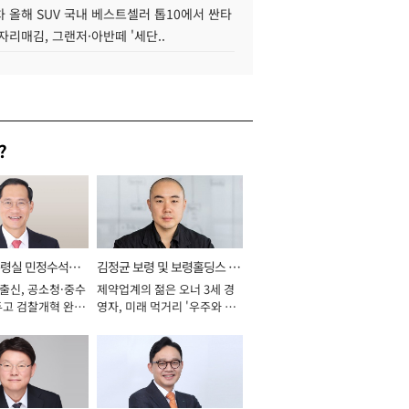
 올해 SUV 국내 베스트셀러 톱10에서 싼타
자리매김, 그랜저·아반떼 '세단..
?
통령실 민정수석비
김정균 보령 및 보령홀딩스 대
 출신, 공소청·중수
제약업계의 젊은 오너 3세 경
표이사 사장
두고 검찰개혁 완수
영자, 미래 먹거리 '우주와 헬
년]
스케어' 공들여 [2026년]