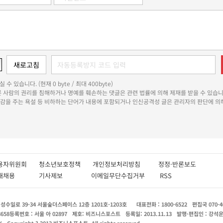
 수 있습니다. (현재 0 byte / 최대 400byte)
다른 사람의 권리를 침해하거나 명예를 훼손하는 댓글은 관련 법률에 의해 제재를 받을 수 있습니
쾌감을 주는 욕설 등 비하하는 단어가 내용에 포함되거나 인신공격성 글은 관리자의 판단에 의해
용자위원회
청소년보호정책
개인정보처리방침
정정·반론보도
인재채용
기사제보
이메일무단수집거부
RSS
수일로 39-34 서울숲더스페이스 12층 1201호-1203호
대표전화 : 1800-6522
편집국 070-4
8658
등록번호 : 서울 아 02897
제호: 비즈니스포스트
등록일: 2013.11.13
발행·편집인 : 강석
X
Copyright ? 2013 비즈니스포스트. All rights reserved.