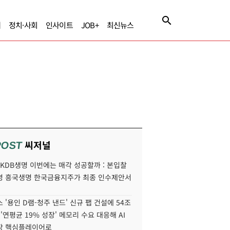
제
정치·사회
인사이트
JOB+
최신뉴스
씨저널
POST
' KDB생명 이번에는 매각 성공할까 : 본입찰
명 흥국생명 한국금융지주가 최종 인수제안서
 '용인 D램-청주 낸드' 신규 팹 건설에 54조
 '연평균 19% 성장' 메모리 수요 대응해 AI
장 핵심플레이어로