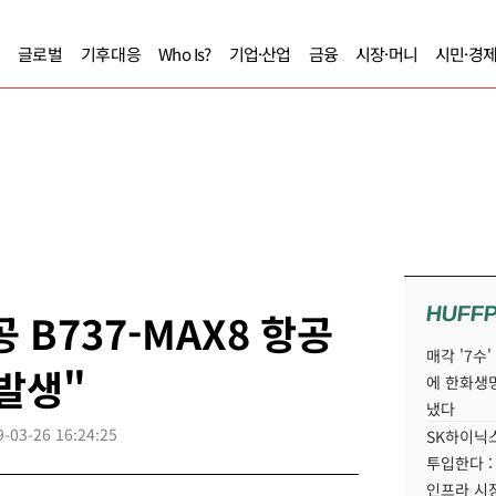
글로벌
기후대응
Who Is?
기업·산업
금융
시장·머니
시민·경
HUFF
B737-MAX8 항공
매각 '7수
 발생"
에 한화생
냈다
9-03-26 16:24:25
SK하이닉스
투입한다 :
인프라 시