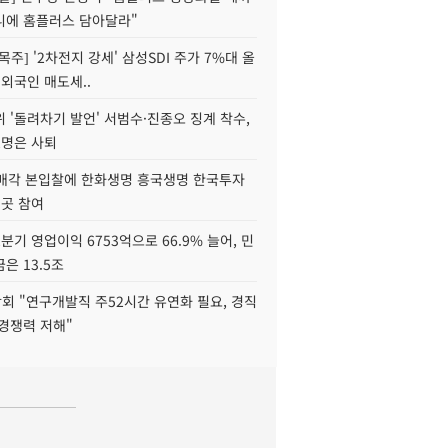
니에 홈플러스 담아달라"
목주] '2차전지 강세' 삼성SDI 주가 7%대 올
 외국인 매도세..
 '돌려차기 발언' 서범수·진종오 징계 착수,
2명은 사퇴
 매각 본입찰에 한화생명 흥국생명 한국투자
3곳 참여
분기 영업이익 6753억으로 66.9% 늘어, 민
은 13.5조
회 "연구개발직 주52시간 유연화 필요, 경직
경쟁력 저해"