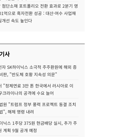
 첨단소재 포트폴리오 전환 효과로 2분기 영
01억으로 흑자전환 성공 : 대산·여수 사업재
질개선 속도 높인다
 기사
자 SK하이닉스 소극적 주주환원에 해외 증
비판, "반도체 호황 지속성 의문"
 "정제연료 3만 톤 한국에서 러시아로 이
 우크라이나의 공격에 수요 늘어
법원 "트럼프 정부 풍력 프로젝트 동결 조치
법", 해제 명령 내려
이닉스 1주당 375원 현금배당 실시, 추가 주
 계획 9월 공개 예정