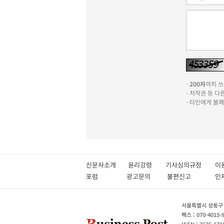
-
200자
까지 쓰실
- 저작권 등 
- 타인에게 불
신문사소개
윤리강령
기사심의규정
이
포럼
광고문의
불편신고
서울특별시 성동구 성
팩스 : 070-4015-
ISSN : 2636-171