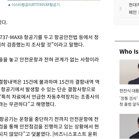
현대차
▲ 이스타항공의 B737-MAX8 항공기.
5
페만 
있다.
37-MAX8 항공기를 두고 항공안전법 등에서 정
세히 검증했는지 조사할 것”이라고 말했다.
Who Is
들을 놓고 안전운항과 전혀 관계가 없는 사항이라
결함내역은 15건에 불과하며 15건의 결함내역 역
 항공기에서 발생할 수 있는 단순 결함사항으로
한찬식 대
 “특히 자료에서 언급한 자동추력장치는 조종사의
'정통 검사'
서관
과는 무관하다”고 해명했다.
청 출범 앞
맡아 [2026
8 항공기는 운항을 중단하기 전까지 안전운항에 전
검을 통해 안전점검을 진행하고 있는 상황에서 현
지 않았다”고 덧붙였다. [비즈니스포스트 윤휘