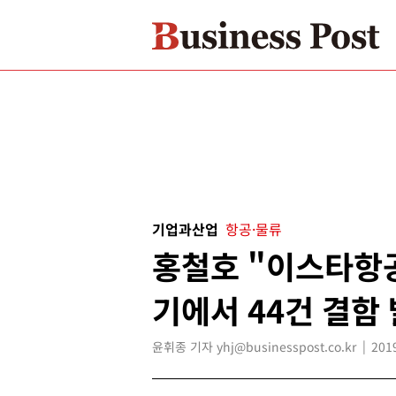
기업과산업
항공·물류
홍철호 "이스타항공 
기에서 44건 결함
윤휘종 기자 yhj@businesspost.co.kr
201