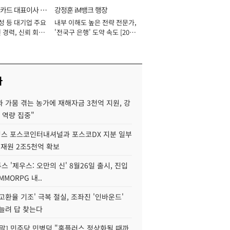
카드 대표이사 사
강정훈 iM뱅크 행장
성 등 대기업 주요
내부 이해도 높은 전략 전문가,
 경력, 신뢰 회복
'전국구 은행' 도약 속도 [2026
[2026년]
년]
사
 가뭄 겪는 농가에 재해자금 3천억 지원, 강
 역량 집중"
스 포스코인터내셔널과 포스코DX 지분 일부
 재원 2조5천억 확보
투스 '제우스: 오만의 신' 8월26일 출시, 진입
MMORPG 내..
고환율 기조' 극복 절실, 조좌진 '인바운드'
늘려 답 찾는다
정말] 민주당 민병덕 "홈플러스 정상화될 때까