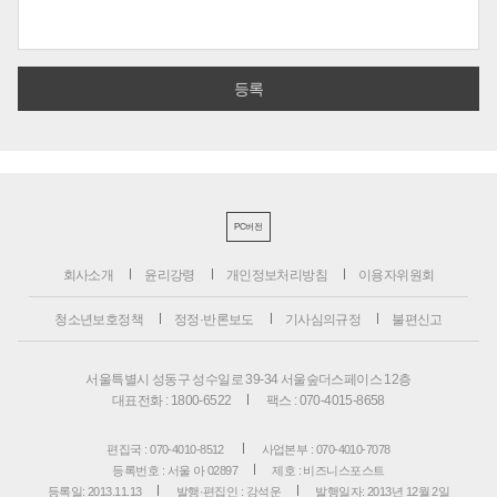
PC버전
회사소개
윤리강령
개인정보처리방침
이용자위원회
청소년보호정책
정정·반론보도
기사심의규정
불편신고
서울특별시 성동구 성수일로 39-34 서울숲더스페이스 12층
대표전화 : 1800-6522
팩스 : 070-4015-8658
편집국 : 070-4010-8512
사업본부 : 070-4010-7078
등록번호 : 서울 아 02897
제호 : 비즈니스포스트
등록일: 2013.11.13
발행·편집인 : 강석운
발행일자: 2013년 12월 2일