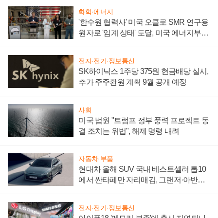
화학·에너지
'한수원 협력사' 미국 오클로 SMR 연구용
원자로 '임계 상태' 도달, 미국 에너지부
"중요한 이정표"
전자·전기·정보통신
SK하이닉스 1주당 375원 현금배당 실시,
추가 주주환원 계획 9월 공개 예정
사회
미국 법원 "트럼프 정부 풍력 프로젝트 동
결 조치는 위법", 해제 명령 내려
자동차·부품
현대차 올해 SUV 국내 베스트셀러 톱10
에서 싼타페만 자리매김, 그랜저·아반떼
'세단 쌍끌이'로 내수 방어
전자·전기·정보통신