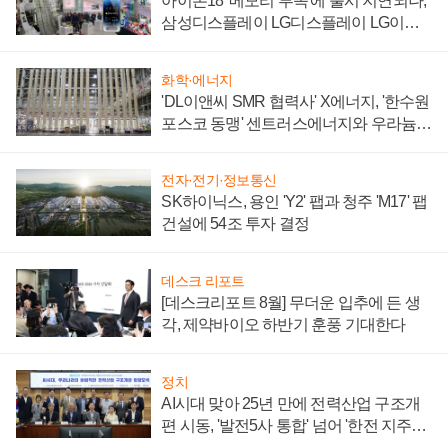
아이폰18 '메모리 부족'에 출시 지연되나,
삼성디스플레이 LG디스플레이 LG이노
텍 '탈애플' 수익 다각화 속도
화학·에너지
'DL이앤씨 SMR 협력사' X에너지, '한수원
포스코 동맹' 센트러스에너지와 우라늄
계약 체결
전자·전기·정보통신
SK하이닉스, 용인 'Y2' 팹과 청주 'M17' 팹
건설에 54조 투자 결정
데스크 리포트
[데스크리포트 8월] 무더운 입추에 든 생
각, 제약바이오 하반기 훈풍 기대한다
정치
AI시대 맞아 25년 만에 전력산업 구조개
편 시동, '발전5사 통합' 넘어 '한전 지주사'
재편론도