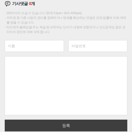
기사댓글
0
개
200자까지 쓰실 수 있습니다. (현재 0 byte / 최대 400byte)
저작권 등 다른 사람의 권리를 침해하거나 명예를 훼손하는 댓글은 관련 법률에 의해 제재
를 받을 수 있습니다.
타인에게 불쾌감을 주는 욕설 등 비하하는 단어가 내용에 포함되거나 인신공격성 글은 관
리자의 판단에 의해 삭제 합니다.