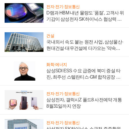
전자·전기·정보통신
D램과 HBM 내년 물량도 '품절', 고객사 위
기감이 삼성전자 SK하이닉스 협상력 더
키워
건설
국내외서 속도 붙는 원전 사업, 삼성물산·
현대건설·대우건설에 다가오는 '약속의
시간'
화학·에너지
삼성SDI ESS 수요 급증에 북미 증설 타
진, 최주선 스텔란티스·GM 합작공장 건
설 재추진하나
전자·전기·정보통신
삼성전자, 갤럭시Z 폴드8 사전예약 개통
8월31일까지 연장
전자·전기·정보통신
삼성전자 SK하이닉스 소극적 주주환원