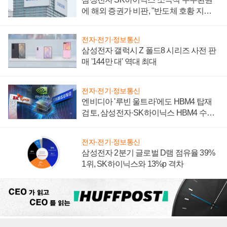
에 해외 증권가 비판, "반도체 호황 지속
성 의문"
전자·전기·정보통신
삼성전자 갤럭시 Z 폴드8 시리즈 사전 판
매 '144만 대' 역대 최대
전자·전기·정보통신
엔비디아 '루빈 울트라'에도 HBM4 탑재
검토, 삼성전자·SK하이닉스 HBM4 수율
에 주도권 갈린다
전자·전기·정보통신
삼성전자 2분기 글로벌 D램 점유율 39%
1위, SK하이닉스와 13%p 격차