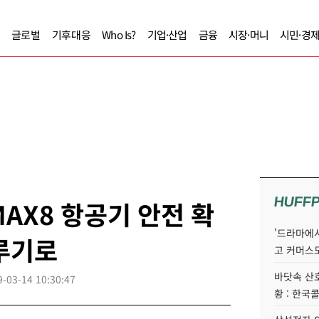
글로벌
기후대응
Who Is?
기업·산업
금융
시장·머니
시민·경
HUFF
MAX8 항공기 안전 확
'드라마에서
루기로
고 커머스
바닷속 산
9-03-14 10:30:47
황 : 한국