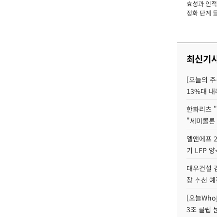
효성과 인적 
장
정화 단계 들
최신기
[오늘의 주
13%대 내
한화리츠 "
"세미콜론
엘앤에프 2
기 LFP 
대우건설 
장 추천 예
[오늘Who
3조 클럽 