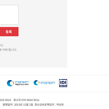
등록
다.
 삭제 합니다.
010-8510
광고국 070-4010-8511
운
발행일자: 2013년 12월 2일
청소년보호책임자 : 박상유