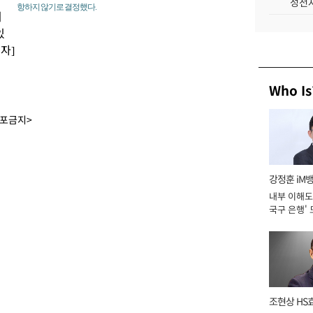
성전자
항하지 않기로 결정했다.
이
있
자]
Who Is
배포금지>
강정훈 iM
내부 이해도 
국구 은행' 
조현상 HS