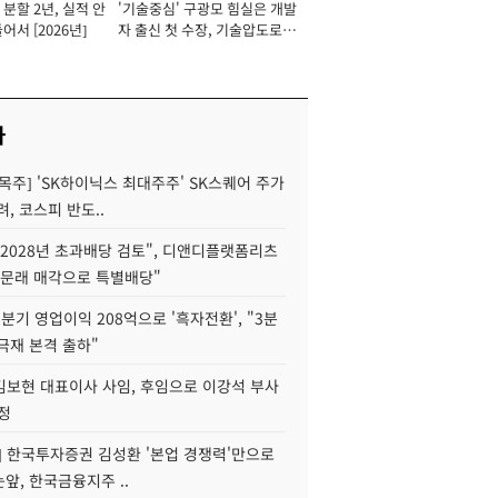
분할 2년, 실적 안
'기술중심' 구광모 힘실은 개발
이사 사장
어서 [2026년]
자 출신 첫 수장, 기술압도로
경쟁력 확보 사활 [2026년]
사
목주] 'SK하이닉스 최대주주' SK스퀘어 주가
려, 코스피 반도..
2028년 초과배당 검토", 디앤디플랫폼리츠
 문래 매각으로 특별배당"
분기 영업이익 208억으로 '흑자전환', "3분
양극재 본격 출하"
김보현 대표이사 사임, 후임으로 이강석 부사
정
] 한국투자증권 김성환 '본업 경쟁력'만으로
눈앞, 한국금융지주 ..