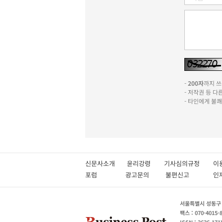
-
200자
까지 쓰실
- 저작권 등 
- 타인에게 불
신문사소개
윤리강령
기사심의규정
이
포럼
광고문의
불편신고
서울특별시 성동구 성
팩스 : 070-4015-
ISSN : 2636-171