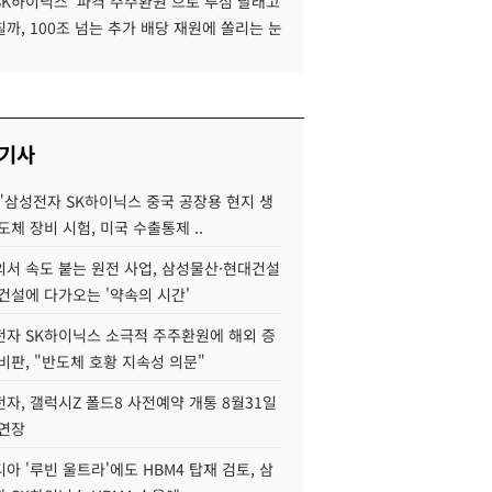
SK하이닉스 '파격 주주환원'으로 투심 달래고
까, 100조 넘는 추가 배당 재원에 쏠리는 눈
 기사
"삼성전자 SK하이닉스 중국 공장용 현지 생
도체 장비 시험, 미국 수출통제 ..
서 속도 붙는 원전 사업, 삼성물산·현대건설
건설에 다가오는 '약속의 시간'
자 SK하이닉스 소극적 주주환원에 해외 증
비판, "반도체 호황 지속성 의문"
자, 갤럭시Z 폴드8 사전예약 개통 8월31일
 연장
아 '루빈 울트라'에도 HBM4 탑재 검토, 삼