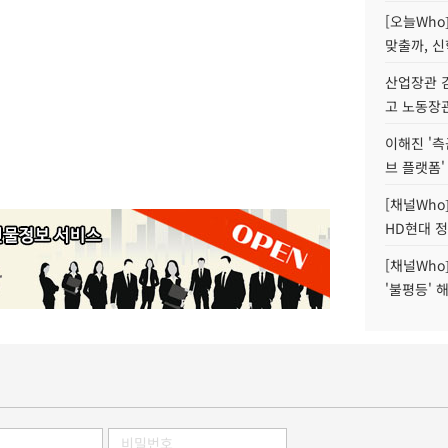
[오늘Who
맞출까, 
산업장관 김
고 노동장
이해진 '측
브 플랫폼'
[채널Who
HD현대 정
[채널Who
'불평등' 