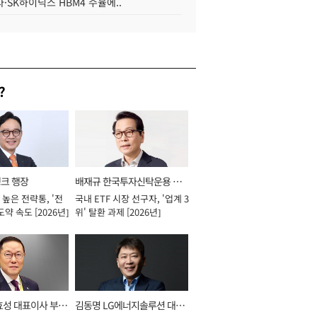
·SK하이닉스 HBM4 수율에..
?
뱅크 행장
배재규 한국투자신탁운용 대
높은 전략통, '전
국내 ETF 시장 선구자, '업계 3
표이사 사장
도약 속도 [2026년]
위' 탈환 과제 [2026년]
효성 대표이사 부회
김동명 LG에너지솔루션 대표