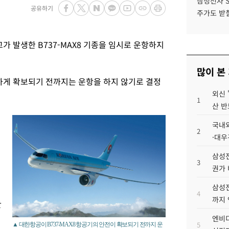
삼성전자 
공유하기
주가도 받칠
 발생한 B737-MAX8 기종을 임시로 운항하지
많이 본
하게 확보되기 전까지는 운항을 하지 않기로 결정
외신 
1
산 반
국내외
2
·대우
삼성전
3
권가 
삼성전
4
까지
안
엔비디
5
▲ 대한항공이 B737-MAX8 항공기의 안전이 확보되기 전까지 운