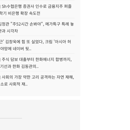
] Sh수협은행 증권사 인수로 금융지주 퍼즐
신학기 비은행 확장 속도전
정관 "주52시간 손봐야", 메가특구 특례 놓
관과 시각차
근' 김창욱에 힘 또 실었다, 크림 '아시아 허
 야망에 네이버 뒷..
] 주식 담보 대출부터 한화에너지 합병까지,
기선과 한화 김동관의..
] 사회의 가장 약한 고리 공격하는 자연 재해,
해소로 사회적 재..