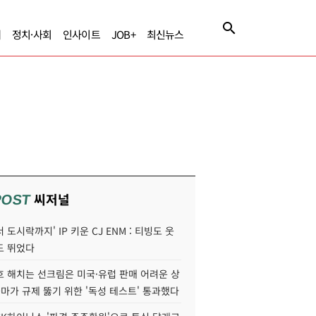
제
정치·사회
인사이트
JOB+
최신뉴스
씨저널
POST
 도시락까지' IP 키운 CJ ENM : 티빙도 웃
도 뛰었다
호 해치는 선크림은 미국·유럽 판매 어려운 상
콜마가 규제 뚫기 위한 '독성 테스트' 통과했다