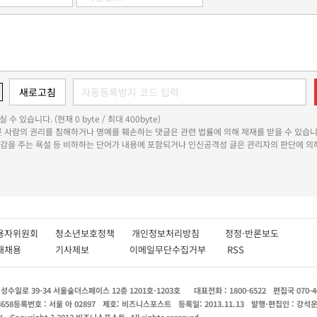
 수 있습니다. (현재 0 byte / 최대 400byte)
다른 사람의 권리를 침해하거나 명예를 훼손하는 댓글은 관련 법률에 의해 제재를 받을 수 있습니
쾌감을 주는 욕설 등 비하하는 단어가 내용에 포함되거나 인신공격성 글은 관리자의 판단에 의해
용자위원회
청소년보호정책
개인정보처리방침
정정·반론보도
인재채용
기사제보
이메일무단수집거부
RSS
수일로 39-34 서울숲더스페이스 12층 1201호-1203호
대표전화 : 1800-6522
편집국 070-4
8658
등록번호 : 서울 아 02897
제호: 비즈니스포스트
등록일: 2013.11.13
발행·편집인 : 강석
X
Copyright ? 2013 비즈니스포스트. All rights reserved.