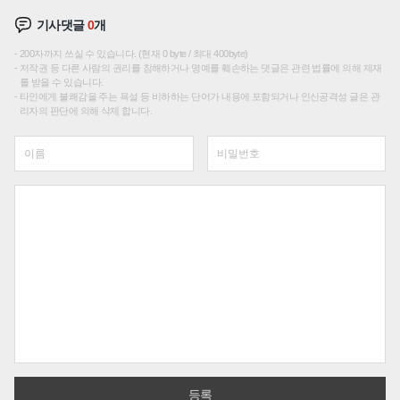
기사댓글
0
개
200자까지 쓰실 수 있습니다. (현재 0 byte / 최대 400byte)
저작권 등 다른 사람의 권리를 침해하거나 명예를 훼손하는 댓글은 관련 법률에 의해 제재
를 받을 수 있습니다.
타인에게 불쾌감을 주는 욕설 등 비하하는 단어가 내용에 포함되거나 인신공격성 글은 관
리자의 판단에 의해 삭제 합니다.