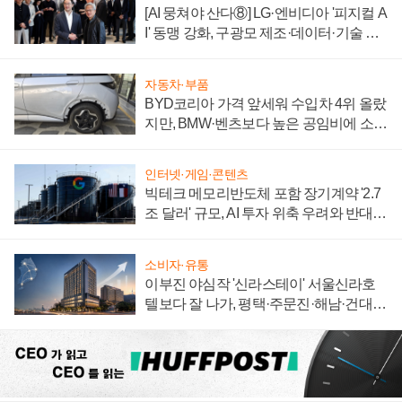
[AI 뭉쳐야 산다⑧] LG·엔비디아 '피지컬 A
I' 동맹 강화, 구광모 제조·데이터·기술 결
집해 종합 로보틱스 기업으로
자동차·부품
BYD코리아 가격 앞세워 수입차 4위 올랐
지만, BMW·벤츠보다 높은 공임비에 소비
자 불만 폭발
인터넷·게임·콘텐츠
빅테크 메모리반도체 포함 장기계약 '2.7
조 달러' 규모, AI 투자 위축 우려와 반대
신호
소비자·유통
이부진 야심작 '신라스테이' 서울신라호
텔보다 잘 나가, 평택·주문진·해남·건대로
성장판 더 넓힌다