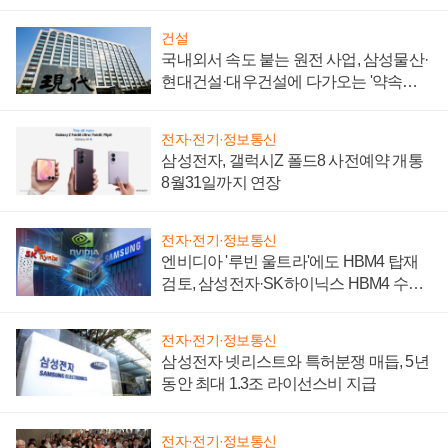
성 의문"
건설
국내외서 속도 붙는 원전 사업, 삼성물산·
현대건설·대우건설에 다가오는 '약속의
시간'
전자·전기·정보통신
삼성전자, 갤럭시Z 폴드8 사전예약 개통
8월31일까지 연장
전자·전기·정보통신
엔비디아 '루빈 울트라'에도 HBM4 탑재
검토, 삼성전자·SK하이닉스 HBM4 수율
에 주도권 갈린다
전자·전기·정보통신
삼성전자 넷리스트와 특허분쟁 매듭, 5년
동안 최대 1.3조 라이선스비 지급
전자·전기·정보통신